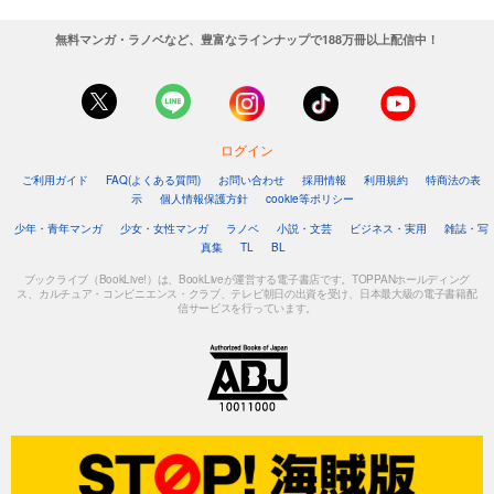
無料マンガ・ラノベなど、豊富なラインナップで188万冊以上配信中！
ログイン
ご利用ガイド
FAQ(よくある質問)
お問い合わせ
採用情報
利用規約
特商法の表
示
個人情報保護方針
cookie等ポリシー
少年・青年マンガ
少女・女性マンガ
ラノベ
小説・文芸
ビジネス・実用
雑誌・写
真集
TL
BL
ブックライブ（BookLive!）は、BookLiveが運営する電子書店です。TOPPANホールディング
ス、カルチュア・コンビニエンス・クラブ、テレビ朝日の出資を受け、日本最大級の電子書籍配
信サービスを行っています。