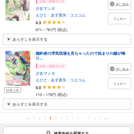
少女・女性マンガ
試し読み
少女マンガ
えひと
/
あず真矢
/
コユコム
フォロー
4.3
671～781円 (税込)
あらすじを表示する
婚約者の浮気現場を見ちゃったので始まりの鐘が鳴
り...
少女・女性マンガ
試し読み
少女マンガ
えひと
/
あず真矢
/
コユコム
フォロー
4.0
続巻入荷
110～176円 (税込)
あらすじを表示する
<<
<
1
・
・
・
>
>>
検索条件を変更する