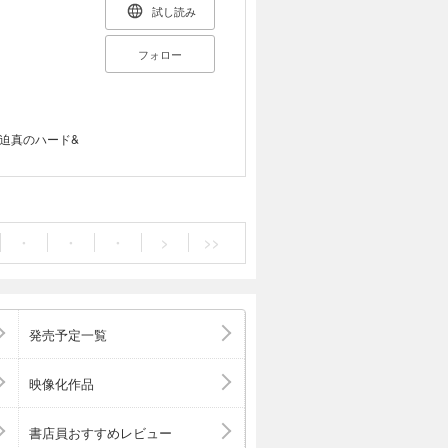
試し読み
フォロー
迫真のハード&
・
・
・
>
>>
発売予定一覧
映像化作品
書店員おすすめレビュー