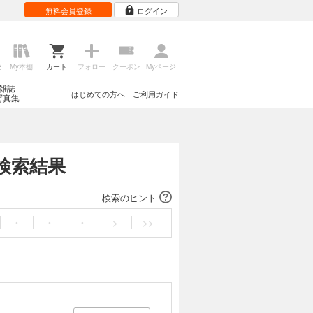
無料会員登録
ログイン
歴
My本棚
カート
フォロー
クーポン
Myページ
雑誌
はじめての方へ
ご利用ガイド
写真集
検索結果
検索のヒント
・
・
・
>
>>