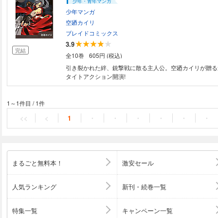
少年・青年マンガ
少年マンガ
空廼カイリ
ブレイドコミックス
3.9
完結
全10巻
605円 (税込)
引き裂かれた絆、銃撃戦に散る主人公。空廼カイリが贈る
タイトアクション開演!
1～1件目
/
1件
<<
<
1
・
・
・
・
・
・
まるごと無料本！
激安セール
人気ランキング
新刊・続巻一覧
特集一覧
キャンペーン一覧