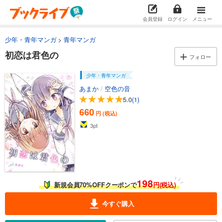
会員登録
ログイン
メニュー
少年・青年マンガ
青年マンガ
初恋は君色の
フォロー
少年・青年マンガ
あまか
/
空色の音
5.0
(1)
660
円 (税込)
3
pt
198
新規会員70%OFFクーポンで
円(税込)
今すぐ購入