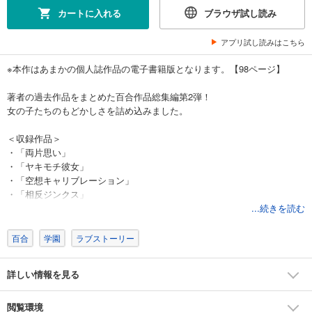
カートに入れる
ブラウザ試し読み
アプリ試し読みはこちら
※本作はあまかの個人誌作品の電子書籍版となります。【98ページ】
著者の過去作品をまとめた百合作品総集編第2弾！
女の子たちのもどかしさを詰め込みました。
＜収録作品＞
・「両片思い」
・「ヤキモチ彼女」
・「空想キャリブレーション」
・「相反ジンクス」
・「表裏エモーション」
...続きを読む
・「未確認ネイバー」
百合
学園
ラブストーリー
詳しい情報を見る
閲覧環境