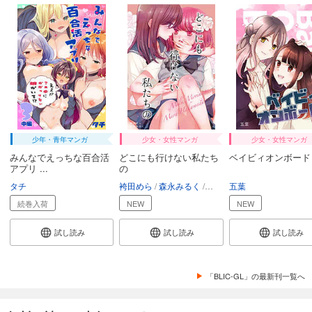
少年・青年マンガ
少女・女性マンガ
少女・女性マンガ
みんなでえっちな百合活
どこにも行けない私たち
ベイビィオンボード
アプリ ...
の
タチ
袴田めら
森永みるく
ミャオギレ刑事
五葉
続巻入荷
NEW
NEW
試し読み
試し読み
試し読み
「BLIC-GL」の最新刊一覧へ