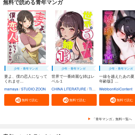
無料で読める青年マンガ
少年・青年マンガ
少年・青年マンガ
少年・青年マンガ
妻よ、僕の恋人になって
世界で一番綺麗な姉はレ
一線を越えたあの夏
くれませ...
ベル１
年齢版】...
mamaya
STUDIO ZOON
CHINA LITERATURE
Tiankongshu Mangongchang
WebtoonKoiContent
無料で読む
無料で読む
無料で読む
「青年マンガ」無料一覧へ