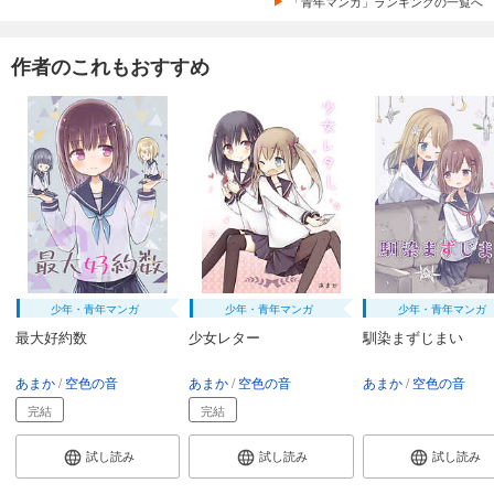
「青年マンガ」ランキングの一覧へ
作者のこれもおすすめ
少年・青年マンガ
少年・青年マンガ
少年・青年マンガ
最大好約数
少女レター
馴染まずじまい
あまか
空色の音
あまか
空色の音
あまか
空色の音
完結
完結
試し読み
試し読み
試し読み