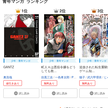
青年マンガ ランキング
1位
2位
3位
少年・青年マンガ
少年・青年マンガ
少年・青年マンガ
GANTZ
町人Ａは悪役令嬢をどう
追放された転生重騎
しても救...
ゲーム知...
奥浩哉
目黒三吉
一色孝太郎
Parum
猫子
武六甲理衣
じゃい
値引きあり
無料あり
無料あり
試し読み
試し読み
試し読み