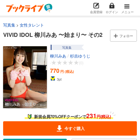
会員登録
ログイン
メニュー
写真集
女性タレント
VIVID IDOL 柳川みあ 〜始まり〜 その2
フォロー
写真集
柳川みあ
/
杉吉ゆうじ
-
(0)
770
円 (税込)
3
pt
231
新規会員70%OFFクーポンで
円(税込)
今すぐ購入