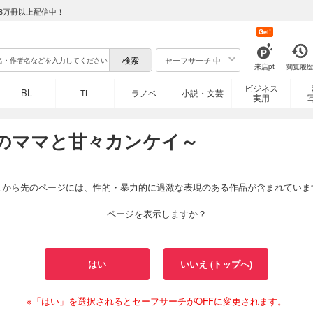
8万冊以上配信中！
Get!
セーフサーチ 中
来店pt
閲覧履
ビジネス
BL
TL
ラノベ
小説・文芸
実用
～魅惑のママと甘々カンケイ～
こから先のページには、性的・暴力的に過激な表現のある作品が含まれていま
ページを表示しますか？
はい
いいえ (トップへ)
※「はい」を選択されるとセーフサーチがOFFに変更されます。