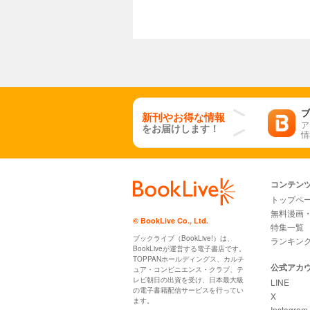
ブ
新刊やお得な情報
ア
をお届けします！
情
コンテン
トップペ
無料漫画
© BookLive Co., Ltd.
特集一覧
ブックライブ（BookLive!）は、
ランキン
BookLiveが運営する電子書店です。
TOPPANホールディングス、カルチ
公式アカ
ュア・コンビニエンス・クラブ、テ
レビ朝日の出資を受け、日本最大級
LINE
の電子書籍配信サービスを行ってい
X
ます。
Instagram