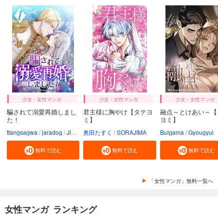
少女・女性マンガ
少女・女性マンガ
少女・女性マンガ
騙されて溺愛再婚しまし
君主様に胸やけ【タテヨ
融点～とけあい～【
た！
ミ】
ヨミ】
ttangsagwa
jaradog
Jimmy sin
奥田たすく
SORAJIMA
Bulgama
Gyougyul
無料で読む
無料で読む
無料で読む
「女性マンガ」無料一覧へ
女性マンガ ランキング