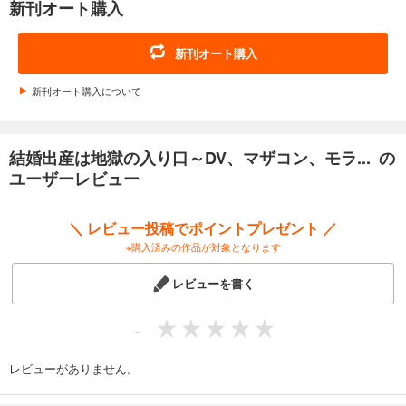
新刊オート購入
新刊オート購入
新刊オート購入について
結婚出産は地獄の入り口～DV、マザコン、モラ... の
ユーザーレビュー
＼ レビュー投稿でポイントプレゼント ／
※購入済みの作品が対象となります
レビューを書く
-
レビューがありません。