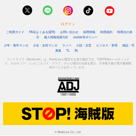
ログイン
ご利用ガイド
FAQ(よくある質問)
お問い合わせ
採用情報
利用規約
特商法の表
示
個人情報保護方針
cookie等ポリシー
少年・青年マンガ
少女・女性マンガ
ラノベ
小説・文芸
ビジネス・実用
雑誌・写
真集
TL
BL
ブックライブ（BookLive!）は、BookLiveが運営する電子書店です。TOPPANホールディング
ス、カルチュア・コンビニエンス・クラブ、テレビ朝日の出資を受け、日本最大級の電子書籍配
信サービスを行っています。
© BookLive Co., Ltd.