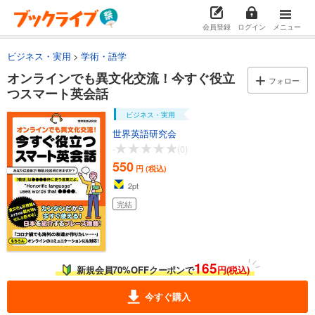
会員登録
ログイン
メニュー
ビジネス・実用
学術・語学
オンラインでも異文化交流！今すぐ役立
フォロー
つスマート英会話
ビジネス・実用
世界英語研究会
-
(0)
550
円 (税込)
2
pt
完結
165
新規会員70%OFFクーポンで
円(税込)
今すぐ購入