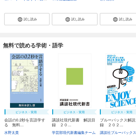
試し読み
試し読み
試し読み
無料で読める学術・語学
ビジネス・実用
ビジネス・実用
ビジネス・実用
会話の0.2秒を言語学す
講談社現代新書 解説目
ブルーバックス解説
る 無料...
録 ２０...
録 ２０２...
水野太貴
学芸部現代新書編集チーム
講談社ブルーバック