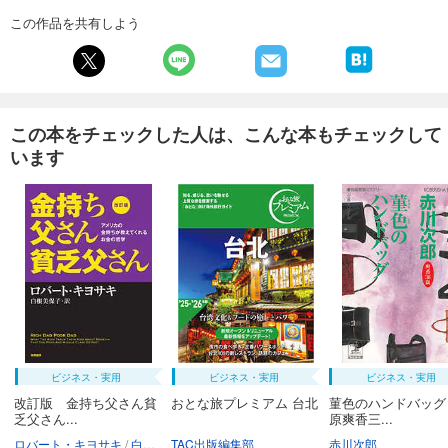
この作品を共有しよう
この本をチェックした人は、こんな本もチェックして
います
ビジネス・実用
ビジネス・実用
ビジネス・実用
改訂版 金持ち父さん貧
おとな旅プレミアム 台北
菫色のハンドバッグ
乏父さん...
原爽香三...
ロバート・キヨサキ
白根美保子
TAC出版編集部
赤川次郎