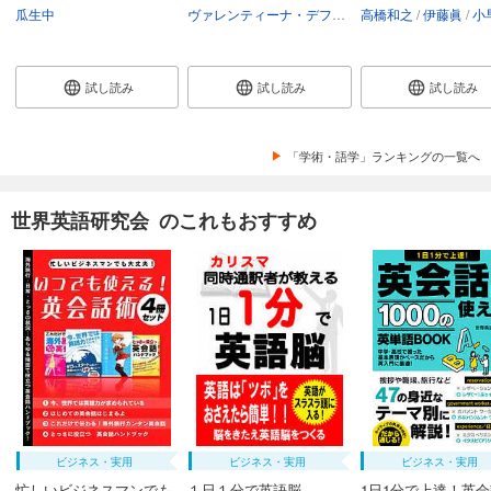
瓜生中
ヴァレンティーナ・デフィリーポ
高橋和之
アンドリュー・
伊藤眞
小早川
試し読み
試し読み
試し読み
「学術・語学」ランキングの一覧へ
世界英語研究会 のこれもおすすめ
ビジネス・実用
ビジネス・実用
ビジネス・実用
忙しいビジネスマンでも
１日１分で英語脳
1日1分で上達！英