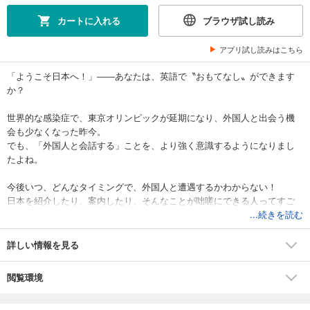
カートに入れる
ブラウザ試し読み
アプリ試し読みはこちら
「ようこそ日本へ！」――あなたは、英語で〝おもてなし〟ができます
か？
世界的な感染症で、東京オリンピックが延期になり、外国人と出会う機
会も少なくなった昨今。
でも、「外国人と会話する」ことを、より強く意識するようになりまし
たよね。
今後いつ、どんなタイミングで、外国人と遭遇するかわからない！
日本を紹介したり、案内したり、そんなことが咄嗟にできる人ってすご
くかっこいいですよね。
...続きを読む
いずれやって来る「いつか」に備えるのは……そう、〝今〟しかありま
せん！
詳しい情報を見る
第1章 英語表現 基本の「き」
閲覧環境
第2章 外国人観光客に話しかけられたら
第3章 自己紹介し合う