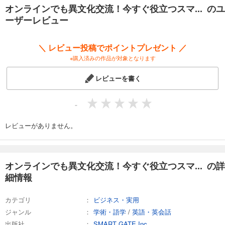
第4章 会話のテクニック
オンラインでも異文化交流！今すぐ役立つスマ... のユ
第5章 日本について
ーザーレビュー
第6章 食事について
第7章 おすすめの観光地
第8章 もっと仲良くなりたい時
＼ レビュー投稿でポイントプレゼント ／
※購入済みの作品が対象となります
「『いつか』なんて待っていられない！」なんて方にも……
SNSやオンラインのコミュニケーションでも、もちろん使えます！
レビューを書く
初心者向けだから、わかりやすくて〝今すぐ使える〟！ 実践的な英会話
指南書。
-
レビューがありません。
オンラインでも異文化交流！今すぐ役立つスマ... の詳
細情報
カテゴリ
ビジネス・実用
ジャンル
学術・語学
/
英語・英会話
出版社
SMART GATE Inc.