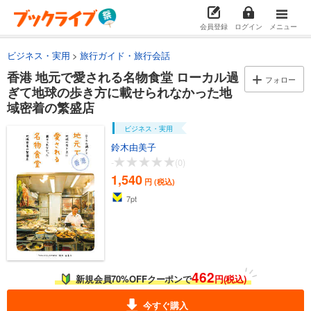
会員登録
ログイン
メニュー
ビジネス・実用
旅行ガイド・旅行会話
香港 地元で愛される名物食堂 ローカル過
フォロー
ぎて地球の歩き方に載せられなかった地
域密着の繁盛店
ビジネス・実用
鈴木由美子
-
(0)
1,540
円 (税込)
7
pt
462
新規会員70%OFFクーポンで
円(税込)
今すぐ購入