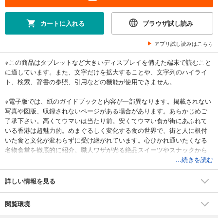
カートに入れる
ブラウザ試し読み
アプリ試し読みはこちら
※この商品はタブレットなど大きいディスプレイを備えた端末で読むこと
に適しています。また、文字だけを拡大することや、文字列のハイライ
ト、検索、辞書の参照、引用などの機能が使用できません。
※電子版では、紙のガイドブックと内容が一部異なります。掲載されない
写真や図版、収録されないページがある場合があります。あらかじめご
了承下さい。高くてウマいは当たり前。安くてウマい食が街にあふれて
いる香港は超魅力的。めまぐるしく変化する食の世界で、街と人に根付
いた食と文化が変わらずに受け継がれています。心ひかれ通いたくなる
名物食堂を徹底的に紹介。職人ワザが光る絶品スイーツやスナックから
調味料、乾物までを網羅した香港グルメの決定版。
...続きを読む
※本商品は過去にダイヤモンド社から発行されていた商品になります。収
録内容に変更はありませんので、重複購入にご注意ください。
詳しい情報を見る
閲覧環境