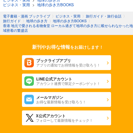
ビジネス・実用
>
地球の歩き方BOOKS
電子書籍・漫画 ブックライブ
〉
ビジネス・実用
〉
旅行ガイド・旅行会話
〉
旅行ガイド
〉
地球の歩き方
〉
地球の歩き方BOOKS
〉
香港 地元で愛される名物食堂 ローカル過ぎて地球の歩き方に載せられなかった地
域密着の繁盛店
新刊やお得な情報
をお届けします！
ブックライブアプリ
アプリの通知でお得情報を受け取ろう！
LINE公式アカウント
アカウント連携で限定クーポンゲット！
メールマガジン
お得な最新情報を受け取ろう！
X公式アカウント
フォローして最新情報をチェック！