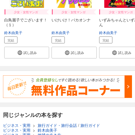
少女・女性マンガ
少女・女性マンガ
少女・女性マンガ
白鳥麗子でございます！
いけいけ！バカオンナ
いずみちゃんといず
（１）
ん
鈴木由美子
鈴木由美子
鈴木由美子
完結
完結
完結
試し読み
試し読み
試し読み
同じジャンルの本を探す
ビジネス・実用
>
旅行ガイド・旅行会話
/
旅行ガイド
ビジネス・実用
>
鈴木由美子
ビジネス・実用
>
地球の歩き方