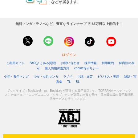
などが届きます。
無料マンガ・ラノベなど、豊富なラインナップで188万冊以上配信中！
ログイン
ご利用ガイド
FAQ(よくある質問)
お問い合わせ
採用情報
利用規約
特商法の表
示
個人情報保護方針
cookie等ポリシー
少年・青年マンガ
少女・女性マンガ
ラノベ
小説・文芸
ビジネス・実用
雑誌・写
真集
TL
BL
ブックライブ（BookLive!）は、BookLiveが運営する電子書店です。TOPPANホールディング
ス、カルチュア・コンビニエンス・クラブ、テレビ朝日の出資を受け、日本最大級の電子書籍配
信サービスを行っています。