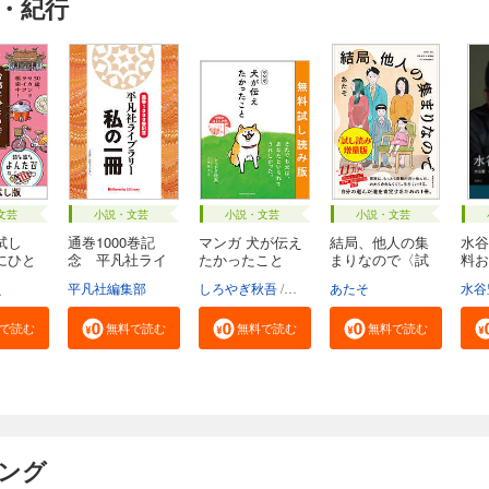
・紀行
文芸
小説・文芸
小説・文芸
小説・文芸
試し
通巻1000巻記
マンガ 犬が伝え
結局、他人の集
水谷
にひと
念 平凡社ライ
たかったこと
まりなので〈試
料お
ブラ...
無...
し...
え
平凡社編集部
しろやぎ秋吾
三浦健太
あたそ
水谷
で読む
無料で読む
無料で読む
無料で読む
キング