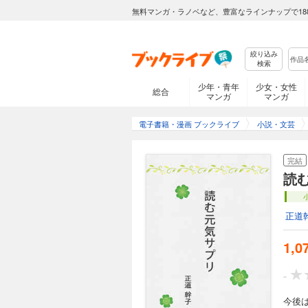
無料マンガ・ラノベなど、豊富なラインナップで18
絞り込み
検索
少年・青年
少女・女性
総合
マンガ
マンガ
電子書籍・漫画 ブックライブ
小説・文芸
完結
読む
正道
1,0
-
今後