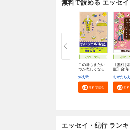
無料で読める エッセイ
小説・文芸
小説・
この味もまたい
【無料お
つか恋しくなる
版】台湾
〈...
りで...
燃え殻
おがたち
無料で読む
無料
エッセイ・紀行 ラン