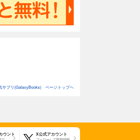
サプリ(GalaxyBooks) ページトップヘ
アカウント
X公式アカウント
携で
フォローして最新情報