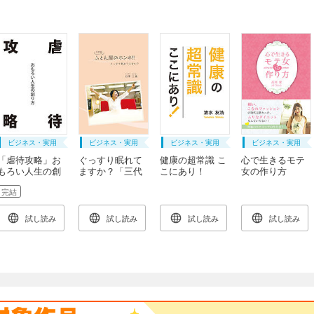
ビジネス・実用
ビジネス・実用
ビジネス・実用
ビジネス・実用
「虐待攻略」お
ぐっすり眠れて
健康の超常識 こ
心で生きるモテ
もろい人生の創
ますか？「三代
こにあり！
女の作り方
り方
目ふとん屋のホ
(GalaxyBooks)
(GalaxyBooks)
完結
(GalaxyBooks)
ンネ！！」
(GalaxyBooks)
試し読み
試し読み
試し読み
試し読み