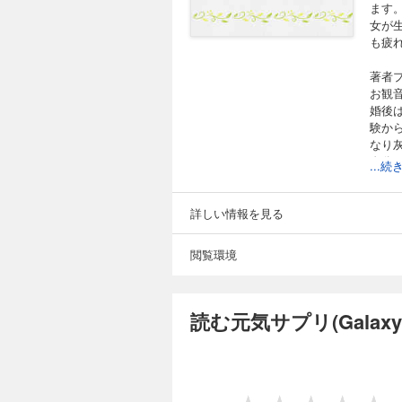
ます
女が
も疲
著者
お観
婚後
験か
なり
自分ら
...
を持
た。
ト、
詳しい情報を見る
れな
閲覧環境
読む元気サプリ(Galax