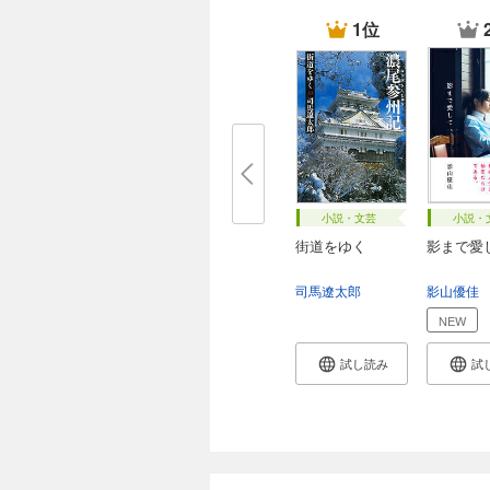
1位
小説・文芸
小説・
街道をゆく
影まで愛
司馬遼太郎
影山優佳
NEW
試し読み
試