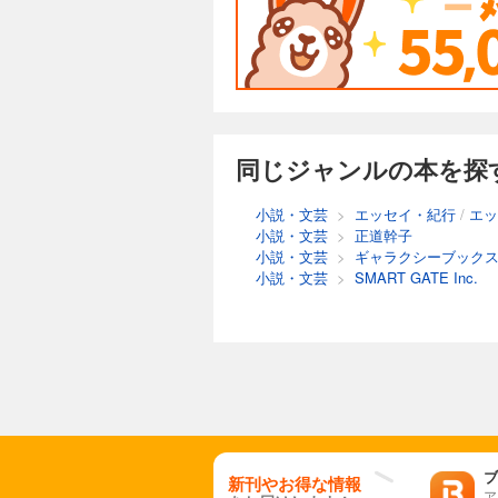
同じジャンルの本を探
小説・文芸
>
エッセイ・紀行
/
エッ
小説・文芸
>
正道幹子
小説・文芸
>
ギャラクシーブック
小説・文芸
>
SMART GATE Inc.
ブ
新刊やお得な情報
ア