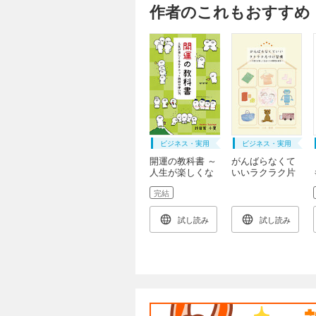
作者のこれもおすすめ
ビジネス・実用
ビジネス・実用
開運の教科書 ～
がんばらなくて
人生が楽しくな
いいラクラク片
るタロット数術
づけ習慣～子育
完結
の使い方～
てが楽しくなる
(GalaxyBooks)
ママの整理収納
術～
試し読み
試し読み
(GalaxyBooks)