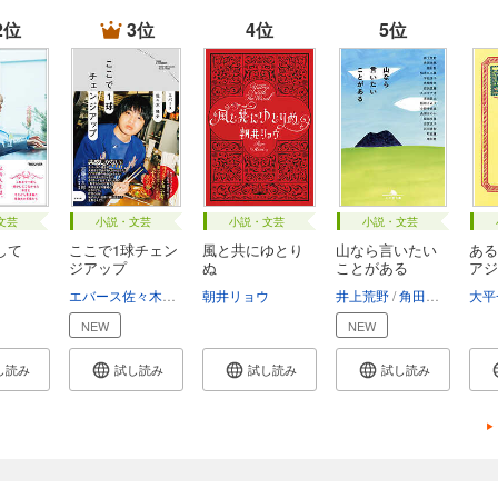
2位
3位
4位
5位
文芸
小説・文芸
小説・文芸
小説・文芸
して
ここで1球チェン
風と共にゆとり
山なら言いたい
ある
ジアップ
ぬ
ことがある
アジ
べ...
エバース佐々木隆史
朝井リョウ
井上荒野
角田光代
町田
大平
NEW
NEW
し読み
試し読み
試し読み
試し読み