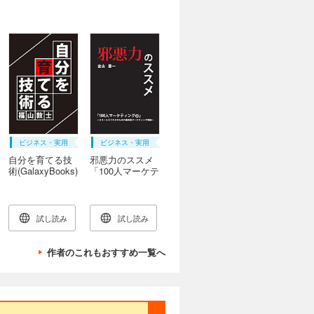
ビジネス・実用
ビジネス・実用
自分を育てる技
邪悪力のススメ
術(GalaxyBooks)
「100人マーケテ
ィング ®」～ス
モールビジネス
のための最新型
マーケティング
試し読み
試し読み
理論～
(GalaxyBooks)
作者のこれもおすすめ一覧へ