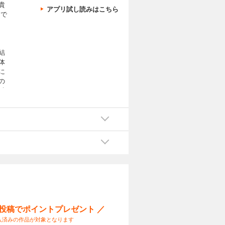
貴
アプリ試し読みはこちら
 で
結
体
に
の
績
ら
ー投稿でポイントプレゼント ／
入済みの作品が対象となります