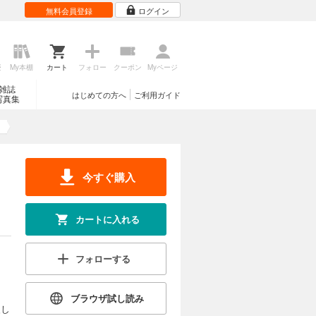
無料会員登録
ログイン
歴
My本棚
カート
フォロー
クーポン
Myページ
雑誌
はじめての方へ
ご利用ガイド
写真集
今すぐ購入
カートに入れる
フォローする
ブラウザ試し読み
援し