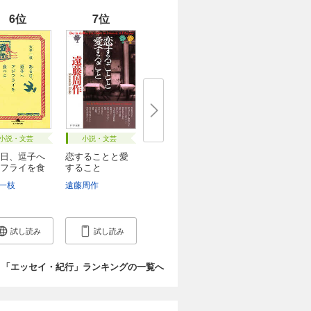
6位
7位
小説・文芸
小説・文芸
日、逗子へ
恋することと愛
フライを食
すること
康
一枝
唯川恵
他
遠藤周作
試し読み
試し読み
「エッセイ・紀行」ランキングの一覧へ