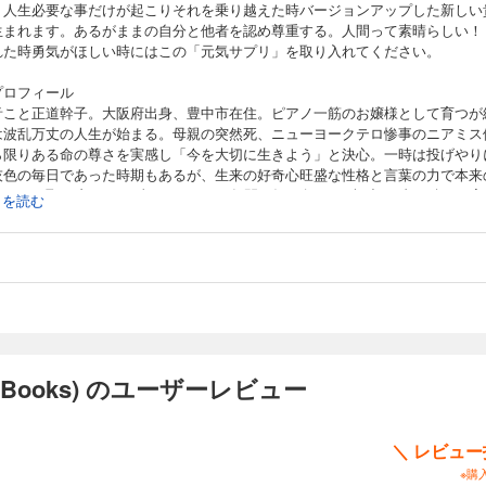
。人生必要な事だけが起こりそれを乗り越えた時バージョンアップした新しい
生まれます。あるがままの自分と他者を認め尊重する。人間って素晴らしい！
れた時勇気がほしい時にはこの「元気サプリ」を取り入れてください。
プロフィール
音こと正道幹子。大阪府出身、豊中市在住。ピアノ一筋のお嬢様として育つが
は波乱万丈の人生が始まる。母親の突然死、ニューヨークテロ惨事のニアミス
ら限りある命の尊さを実感し「今を大切に生きよう」と決心。一時は投げやり
灰色の毎日であった時期もあるが、生来の好奇心旺盛な性格と言葉の力で本来
しさを取り戻す。10 歳の頃から 30 年間、毎日欠かさず日記を書き続けた実
続きを読む
つ。文章を書くのは得意でも人前で話す事は苦手でコンプレックスを持ってい
しかし克服すべく MC の学校で学び言葉の選び方、伝え方、タイムマネジメン
ハプニング処理能力を学ぶ。司会をする中でマナーの質問に自信を持って答え
い事が嫌でマナーを本格的に学び、登録講師として様々な現場を体験する。
yBooks) のユーザーレビュー
＼ レビュ
※購