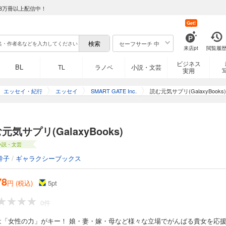
8万冊以上配信中！
Get!
セーフサーチ 中
来店pt
閲覧履
ビジネス
BL
TL
ラノベ
小説・文芸
実用
エッセイ・紀行
エッセイ
SMART GATE Inc.
読む元気サプリ(GalaxyBooks)
元気サプリ(GalaxyBooks)
小説・文芸
幹子
/
ギャラクシーブックス
78
円 (税込)
5
pt
0件
は「女性の力」がキー！ 娘・妻・嫁・母など様々な立場でがんばる貴女を応