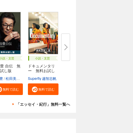
小説・文芸
小説・文芸
豊 自伝 無
ドキュメンタリ
試し版
ー 無料お試し
版
豊
松田美智子
Superfly 越智志帆
無料で読む
無料で読む
「エッセイ・紀行」無料一覧へ