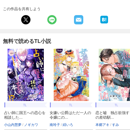
この作品を共有しよう
無料で読めるTL小説
TL
TL
TL
占い師に国王への恋心を
女嫌い公爵はただ一人の
恋と嘘 独占欲強す
相談した...
令嬢にの...
の差幼馴...
小山内慧夢
ノギカワ
南玲子
緋いろ
本郷アキ
すみ