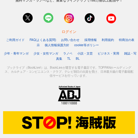
無料マンガ・ラノベなど、豊富なラインナップで188万冊以上配信中！
ログイン
ご利用ガイド
FAQ(よくある質問)
お問い合わせ
採用情報
利用規約
特商法の表
示
個人情報保護方針
cookie等ポリシー
少年・青年マンガ
少女・女性マンガ
ラノベ
小説・文芸
ビジネス・実用
雑誌・写
真集
TL
BL
ブックライブ（BookLive!）は、BookLiveが運営する電子書店です。TOPPANホールディング
ス、カルチュア・コンビニエンス・クラブ、テレビ朝日の出資を受け、日本最大級の電子書籍配
信サービスを行っています。