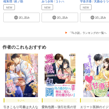
桜朱理
鈴ノ助
みつき怜
コトハ
宇奈月香
天路ゆうつ
NEW
NEW
NEW
試し読み
試し読み
試し読み
「TL小説」ランキングの一覧へ
作者のこれもおすすめ
ラノベ
ラノベ
ラノベ
引きこもり司書は大人な
愛執包囲～強引社長の甘
エリート医師のイジ