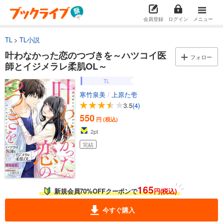
会員登録
ログイン
メニュー
TL
TL小説
叶わなかった恋のつづきを～ハツコイ医
フォロー
師とイジメラレ柔肌OL～
TL
寒竹泉美
/
上原た壱
3.5
(4)
550
円 (税込)
2
pt
完結
165
新規会員70%OFFクーポンで
円(税込)
今すぐ購入