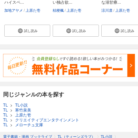
ハイスペ...
い独占欲...
な溺甘療...
加地アヤメ
上原た壱
桔梗楓
上原た壱
涼川凛
上原た壱
試し読み
試し読み
試し読み
同じジャンルの本を探す
TL
>
TL小説
TL
>
寒竹泉美
TL
>
上原た壱
TL
>
クリエイティブエンタテインメント
TL
>
メローチュ文庫
電子書籍・漫画 ブックライブ
〉
TL（ティーンズラブ）
〉
TL小説
〉