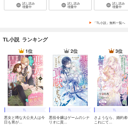
試し読み
試し読み
試し読み
増量中
増量中
増量中
「TL小説」無料一覧へ
TL小説 ランキング
1位
2位
3位
TL
TL
TL
悪女と噂な大公夫人は今
悪役令嬢はゲームのシナ
さようなら、婚約者
日も胃が...
リオに貢...
これにて...