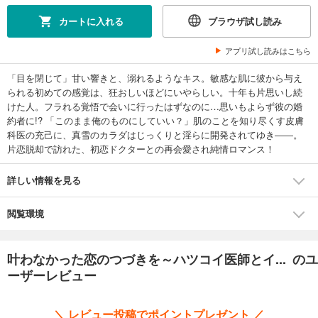
カートに入れる
ブラウザ試し読み
アプリ試し読みはこちら
「目を閉じて」甘い響きと、溺れるようなキス。敏感な肌に彼から与え
られる初めての感覚は、狂おしいほどにいやらしい。十年も片思いし続
けた人。フラれる覚悟で会いに行ったはずなのに…思いもよらず彼の婚
約者に!? 「このまま俺のものにしていい？」肌のことを知り尽くす皮膚
科医の充己に、真雪のカラダはじっくりと淫らに開発されてゆき――。
片恋脱却で訪れた、初恋ドクターとの再会愛され純情ロマンス！
詳しい情報を見る
閲覧環境
叶わなかった恋のつづきを～ハツコイ医師とイ... のユ
ーザーレビュー
＼ レビュー投稿でポイントプレゼント ／