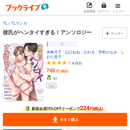
会員登録
ログイン
メニュー
TL
TLマンガ
彼氏がヘンタイすぎる！アンソロジー
フォロー
TL
本崎月子
/
山口ねね
/
おわる
/
芳村かなみ
/
し
おた道子
4.0
(3)
748
円 (税込)
3
pt
完結
224
新規会員70%OFFクーポンで
円(税込)
今すぐ購入