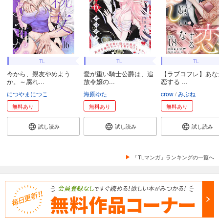
TL
TL
TL
今から、親友やめよう
愛が重い騎士公爵は、追
【ラブコフレ】あな
か。～腐れ...
放令嬢の...
恋する ...
につやまにつこ
海原ゆた
crow
みぶね
無料あり
無料あり
無料あり
試し読み
試し読み
試し読み
「TLマンガ」ランキングの一覧へ