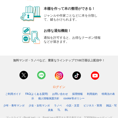
本棚を作って本の整理ができる！
ジャンルや作家ごとなどに本を分類し
て、鍵もかけられます。
お得な通知機能！
通知を許可すると、お得なクーポン情報
などが届きます。
無料マンガ・ラノベなど、豊富なラインナップで188万冊以上配信中！
ログイン
ご利用ガイド
FAQ(よくある質問)
お問い合わせ
採用情報
利用規約
特商法の表
示
個人情報保護方針
cookie等ポリシー
少年・青年マンガ
少女・女性マンガ
ラノベ
小説・文芸
ビジネス・実用
雑誌・写
真集
TL
BL
ブックライブ（BookLive!）は、BookLiveが運営する電子書店です。TOPPANホールディング