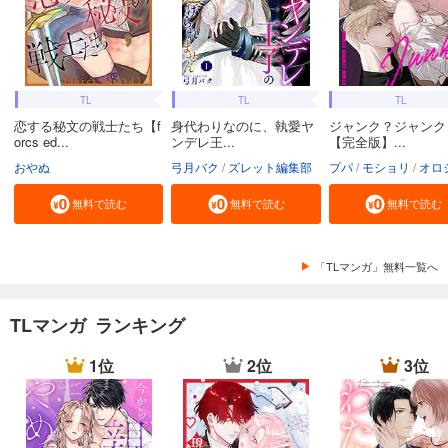
TL
TL
TL
恋する秘文の戦士たち【f
身代わりなのに、執愛ヤ
ジャンク？ジャンク
orcs ed...
ンデレ王...
【完全版】...
おやぬ
弓月バク
ズレット編集部
プパ
モショリ
オロ
無料で読む
無料で読む
無料で読む
「TLマンガ」無料一覧へ
TLマンガ ランキング
1位
2位
3位