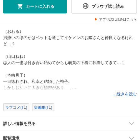
カートに入れる
ブラウザ試し読み
アプリ試し読みはこちら
（おわる）
男嫌いのほのかはペットを通じてイケメンのお隣さんと仲良くなるけれ
ど…？
（山口ねね）
恋人の一也は付き合い始めてからも萌黄の下着に執着してきて…！
（本崎月子）
一目惚れされ、和幸と結婚した裕子。
しかしお互いに大きな秘密があり——…
...続きを読む
（芳村かなみ）
人気者の上司と同棲して3年になるけれど少しマンネリ気味の春奈は…？
ラブコメ(TL)
短編集(TL)
（しおた道子）
詳しい情報を見る
エリート彼氏の井駒さんは家では全裸のヌーディストで…!?
閲覧環境