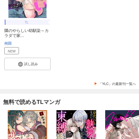
TL
隣のやらしい幼馴染～カ
ラダで家...
何田
NEW
試し読み
「YLC」の最新刊一覧へ
無料で読めるTLマンガ