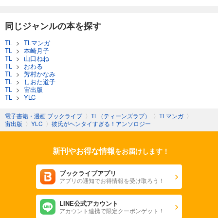
同じジャンルの本を探す
TL
>
TLマンガ
TL
>
本崎月子
TL
>
山口ねね
TL
>
おわる
TL
>
芳村かなみ
TL
>
しおた道子
TL
>
宙出版
TL
>
YLC
電子書籍・漫画 ブックライブ
〉
TL（ティーンズラブ）
〉
TLマンガ
〉
宙出版
〉
YLC
〉
彼氏がヘンタイすぎる！アンソロジー
新刊やお得な情報
をお届けします！
ブックライブアプリ
アプリの通知でお得情報を受け取ろう！
LINE公式アカウント
アカウント連携で限定クーポンゲット！