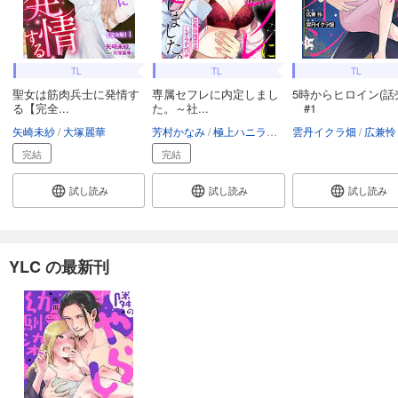
TL
TL
TL
聖女は筋肉兵士に発情す
専属セフレに内定しまし
5時からヒロイン(話
る【完全...
た。～社...
#1
矢崎未紗
大塚麗華
芳村かなみ
極上ハニラブ編集部
雲丹イクラ畑
広兼怜
完結
完結
試し読み
試し読み
試し読み
YLC の最新刊