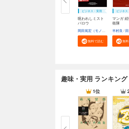
ビジネス・実用
ビジネス
呪われしミスト
マンガ 
バロウ
衛隊
岡田篤宏（モノドラコ）
半村良
宮﨑樹
田
無料で読む
無料
趣味・実用 ランキング
1位