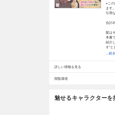
※こ
ます
引用
合計
髪は
本書
紹介
す”
トレ
...
キイ
詳しい情報を見る
閲覧環境
魅せるキャラクターを描