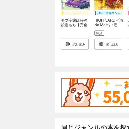
ラノベ
少年・青年マンガ
モブ令嬢は特殊
HIGH CARD -◇9
設定もち【完全
No Mercy 1巻
版】1
完結
試し読み
試し読み
同じジャンルの本を探