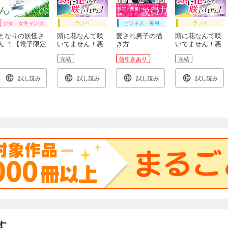
少女・女性マンガ
ラノベ
ビジネス・実用
ラノベ
となりの妖怪さ
頭に花なんて咲
愛され男子の描
頭に花なんて咲
ん １【電子限定
いてません！悪
き方
いてません！悪
特典付き】
役令嬢のツンが
役令嬢のツンが
完結
値引きあり
完結
かわいすぎる件
かわいすぎる件
【完全版】
（１）
試し読み
試し読み
試し読み
試し読み
す