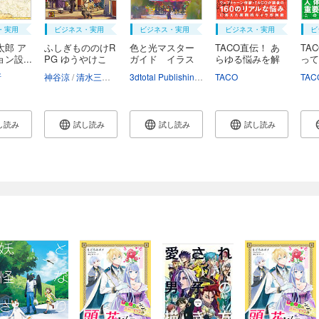
・実用
ビジネス・実用
ビジネス・実用
ビジネス・実用
ビ
太郎 ア
ふしぎもののけR
色と光マスター
TACO直伝！ あ
TA
ン設...
PG ゆうやけこ
ガイド イラス
らゆる悩みを解
って
や...
ト...
決...
劇...
所
神谷涼
清水三毛
インコグ・ラボ
3dtotal Publishing
服部こまこ
TACO
宮本秀子
TAC
し読み
試し読み
試し読み
試し読み