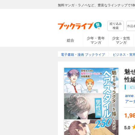
無料マンガ・ラノベなど、豊富なラインナップで18
絞り込み
検索
少年・青年
少女・女性
総合
マンガ
マンガ
電子書籍・漫画 ブックライブ
ビジネス・実
魅せ
性編
ビ
anne
アー
1,9
5.0