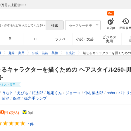
8万冊以上配信中！
Get!
セーフサーチ 中
来店pt
閲覧履
ビジネス
BL
TL
ラノベ
小説・文芸
実用
用
趣味・実用
伝統・芸能・美術
玄光社
魅せるキャラクターを描くための 
るキャラクターを描くための ヘアスタイル250-
-
ジネス・実用
/
うな丼
/
えびも
/
炬太郎
/
地定くん
/
ジョーコ
/
仲村柴太郎
/
noho
/
パトリ
ナ菊池
/
保津
/
孫之手ランプ
80
円 (税込)
9
pt
1件