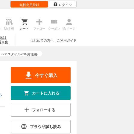
無料会員登録
ログイン
歴
My本棚
カート
フォロー
クーポン
Myページ
雑誌
はじめての方へ
ご利用ガイド
写真集
ヘアスタイル250-男性編-
男
今すぐ購入
カートに入れる
シ
フォローする
ブラウザ試し読み