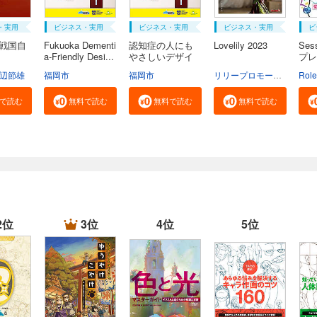
・実用
ビジネス・実用
ビジネス・実用
ビジネス・実用
ビ
続戦国自
Fukuoka Dementi
認知症の人にも
Lovelily 2023
Ses
a-Friendly Desi...
やさしいデザイ
プレ
ン...
辺節雄
福岡市
福岡市
リリープロモーション・ジャパン
Rol
で読む
無料で読む
無料で読む
無料で読む
2位
3位
4位
5位