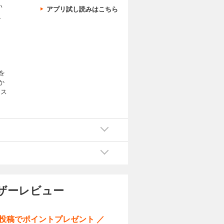
い
アプリ試し読みはこちら
、
を
か
ラス
イ
ーザーレビュー
ー投稿でポイントプレゼント ／