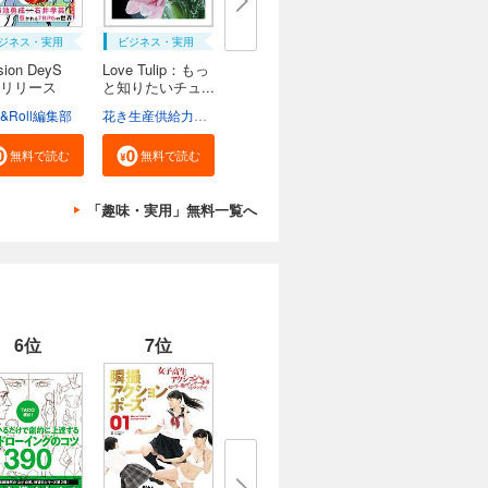
ジネス・実用
ビジネス・実用
sion DeyS
Love Tulip：もっ
リリース
と知りたいチュ...
e&Roll編集部
花き生産供給力強化協議会
無料で読む
無料で読む
「趣味・実用」無料一覧へ
6位
7位