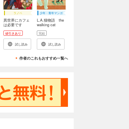
ラノベ
少年・青年マンガ
異世界にカフェ
L.A.猫物語 the
は必要です
walking cat
か？ 恋が生ま
値引きあり
完結
れる秘蔵のレシ
ピ
試し読み
試し読み
作者のこれもおすすめ一覧へ