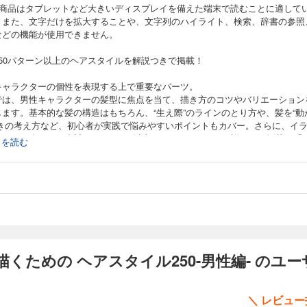
の商品はタブレットなど大きいディスプレイを備えた端末で読むことに適して
。また、文字だけを拡大することや、文字列のハイライト、検索、辞書の参照
などの機能が使用できません。
250パターン以上のヘアスタイルを解説つきで掲載！
キャラクターの個性を表現する上で重要なパーツ。
では、男性キャラクターの髪型に焦点を当て、描き方のコツやバリエーション
します。基本的な髪の構造はもちろん、“生え際”のラインのとり方や、髪を“動
ときの考え方など、初心者が実践で悩みやすいポイントもカバー。さらに、イ
ーター11名による合計250パターン以上のヘアスタイルを解説つきで掲載。「
続きを読む
キしたキャラを生む」本当に良いイラストを描きたい人のための1冊です。
くための ヘアスタイル250-男性編- のユ
＼ レビュ