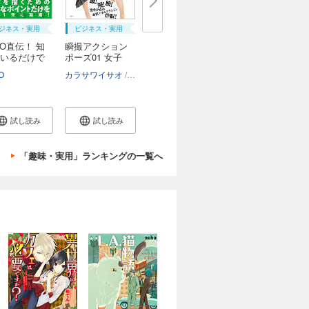
ジネス・実用
ビジネス・実用
CO直伝！ 知
瞬撮アクション
いるだけで
ポーズ01 女子
高...
O
カラサワイサオ
宮原華音
小野寺廣信
試し読み
試し読み
「趣味・実用」ランキングの一覧へ