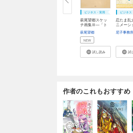
ビジネス・実用
ビジネス
萩尾望都スケッ
忍たま乱
チ画集Ⅲ―「ト
ニメーショ
ー...
萩尾望都
尼子事務
NEW
試し読み
試
作者のこれもおすすめ