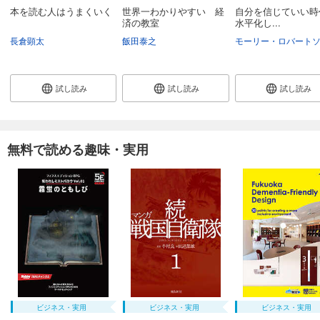
本を読む人はうまくいく
世界一わかりやすい 経
自分を信じていい
済の教室
水平化し...
長倉顕太
飯田泰之
モーリー・ロバート
試し読み
試し読み
試し読み
無料で読める趣味・実用
ビジネス・実用
ビジネス・実用
ビジネス・実用