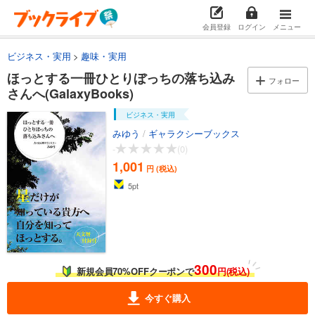
会員登録
ログイン
メニュー
ビジネス・実用
趣味・実用
ほっとする一冊ひとりぼっちの落ち込み
フォロー
さんへ(GalaxyBooks)
ビジネス・実用
みゆう
/
ギャラクシーブックス
-
(0)
1,001
円 (税込)
5
pt
300
新規会員70%OFFクーポンで
円(税込)
今すぐ購入