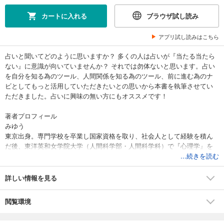
カートに入れる
ブラウザ試し読み
アプリ試し読みはこちら
占いと聞いてどのように思いますか？ 多くの人は占いが『当たる当たら
ない』に意識が向いていませんか？ それでは勿体ないと思います。占い
を自分を知る為のツール、人間関係を知る為のツール、前に進む為のナ
ビとしてもっと活用していただきたいとの思いから本書を執筆させてい
ただきました。占いに興味の無い方にもオススメです！
著者プロフィール
みゆう
東京出身。専門学校を卒業し国家資格を取り、社会人として経験を積ん
だ後、東洋英和女学院大学（人間科学部・人間科学科）で『心理学』を
学び、ゼミでは臨床心理学を専攻。
...続きを読む
大学で心理学と占いの関係性を知り、強く関心を持ち大学卒業後に占い
学校（アカデメイア）へ。その後も様々な著名占い師の先生の下で勉強
詳しい情報を見る
を重ね現在に至る。
主な活動は、原宿の母主催の「伊勢佐木町松坂屋デパート内」「原宿」
閲覧環境
「中華街」「カフェ個人鑑定」「各種イベント」にて占い。
占い講師として、「ヨークカルチャーセンター講師」「西洋占星術教