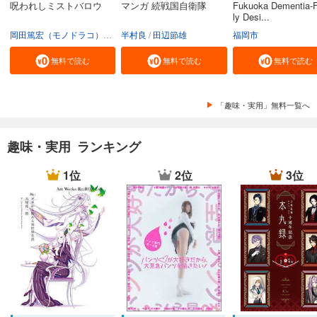
呪われしミストバロウ
マンガ 続戦国自衛隊
Fukuoka Dementia-F
ly Desi...
岡田篤宏（モノドラコ）
宮﨑樹
半村良
田辺節雄
福岡市
無料で読む
無料で読む
無料で読む
「趣味・実用」無料一覧へ
趣味・実用 ランキング
1位
2位
3位