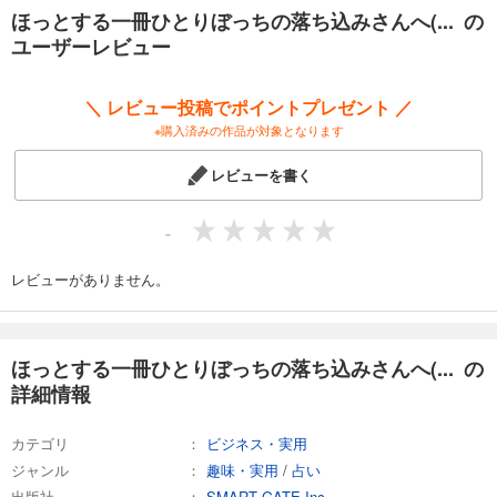
室」「タロット教室」。他には、心理カウンセリング、厚生労働省認定
ほっとする一冊ひとりぼっちの落ち込みさんへ(... の
（心理相談員）など。
ユーザーレビュー
鑑定で主に使う占術は、「西洋占星術」「タロット」「九星気学」「奇
門遁甲」「四柱推命」「算命学」「手相」となる。
＼ レビュー投稿でポイントプレゼント ／
※購入済みの作品が対象となります
レビューを書く
-
レビューがありません。
ほっとする一冊ひとりぼっちの落ち込みさんへ(... の
詳細情報
カテゴリ
ビジネス・実用
ジャンル
趣味・実用
/
占い
出版社
SMART GATE Inc.