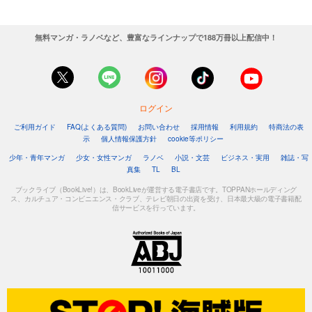
無料マンガ・ラノベなど、豊富なラインナップで188万冊以上配信中！
ログイン
ご利用ガイド
FAQ(よくある質問)
お問い合わせ
採用情報
利用規約
特商法の表
示
個人情報保護方針
cookie等ポリシー
少年・青年マンガ
少女・女性マンガ
ラノベ
小説・文芸
ビジネス・実用
雑誌・写
真集
TL
BL
ブックライブ（BookLive!）は、BookLiveが運営する電子書店です。TOPPANホールディング
ス、カルチュア・コンビニエンス・クラブ、テレビ朝日の出資を受け、日本最大級の電子書籍配
信サービスを行っています。