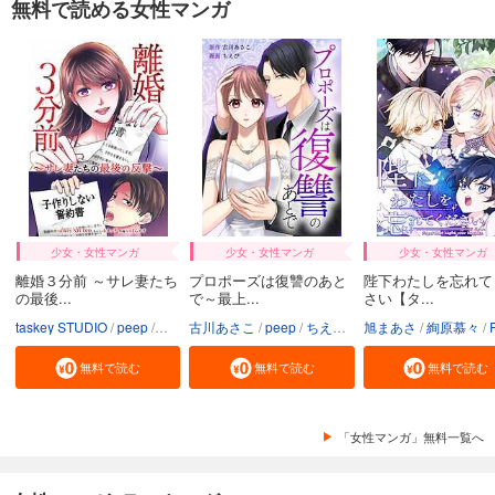
無料で読める女性マンガ
少女・女性マンガ
少女・女性マンガ
少女・女性マンガ
離婚３分前 ～サレ妻たち
プロポーズは復讐のあと
陛下わたしを忘れて
の最後...
で～最上...
さい【タ...
taskey STUDIO
peep
ホヌッヂ
古川あさこ
いばらアオ
peep
ちえぴ
taskey STUDIO
旭まあさ
絢原慕々
PR
無料で読む
無料で読む
無料で読む
「女性マンガ」無料一覧へ