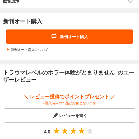
ホラー体験6 狐憑き
閲覧環境
ホラー体験7 ヤンキー姐さんのトラウマ
ホラー体験8 真夏の夜の心霊スポットドライブ
ホラー体験9 いわくつきの工事現場
新刊オート購入
ホラー体験10 妖怪ベトベトさん
ホラー体験11 見てはならない夢
新刊オート購入
ホラー体験12 妖しい夜の神社
ホラー体験13 縁切りサソリ人間
新刊オート購入について
ホラー体験14 ほろ酔い枯葉星人
ホラー体験15 サリサリ壁中人間
ホラー体験16 白い粉の正体
ホラー体験17 青天の霹靂
トラウマレベルのホラー体験がとまりません のユー
ザーレビュー
あとがき
掲載時のカラーページを完全補完した、電子だけの特別版にてお届けし
＼ レビュー投稿でポイントプレゼント ／
ます！
※購入済みの作品が対象となります
★単行本カバー下画像収録★
レビューを書く
4.0