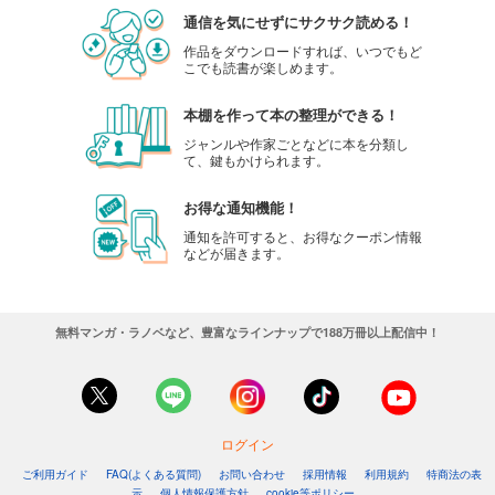
通信を気にせずにサクサク読める！
作品をダウンロードすれば、いつでもど
こでも読書が楽しめます。
本棚を作って本の整理ができる！
ジャンルや作家ごとなどに本を分類し
て、鍵もかけられます。
お得な通知機能！
通知を許可すると、お得なクーポン情報
などが届きます。
無料マンガ・ラノベなど、豊富なラインナップで188万冊以上配信中！
ログイン
ご利用ガイド
FAQ(よくある質問)
お問い合わせ
採用情報
利用規約
特商法の表
示
個人情報保護方針
cookie等ポリシー