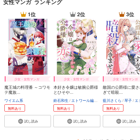
女性マンガ ランキング
1位
2位
3位
少女・女性マンガ
少女・女性マンガ
少女・女性マンガ
魔王城の料理番 ～コワモ
本好き令嬢は敏腕公爵様
敵国の公爵様に愛さ
テ魔族...
とひそや...
ぎて暗殺...
ワイエム系
鈴石和生
エトワール編集部
藍川さくら
琴子
エトワール
無料あり
無料あり
無料あり
試し読み
試し読み
試し読み