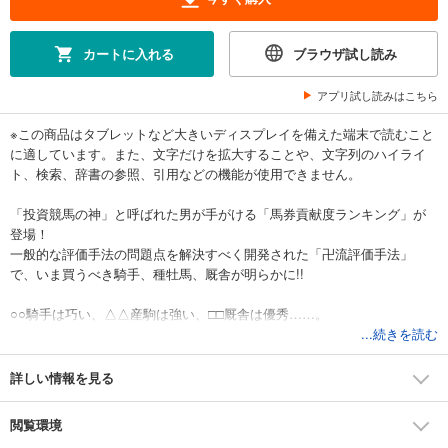
カートに入れる
ブラウザ試し読み
アプリ試し読みはこちら
※この商品はタブレットなど大きいディスプレイを備えた端末で読むこと
に適しています。また、文字だけを拡大することや、文字列のハイライ
ト、検索、辞書の参照、引用などの機能が使用できません。
「投資競馬の神」と呼ばれた男が手がける「馬券貢献度ランキング」が
登場！
一般的な評価手法の問題点を解決すべく開発された「卍流評価手法」
で、いま買うべき騎手、種牡馬、厩舎が明らかに!!
○○騎手は巧い、△△産駒は強い、□□厩舎は優秀……。
競馬ファンなら誰しもこのようなイメージを持っているはずです。
...続きを読む
しかし、そのイメージは本当に正しいのでしょうか？
すでに旬を過ぎているかもしれませんし、注目されすぎて妙味がなくな
詳しい情報を見る
っているかもしれません。
当然ながら間違ったイメージを持ったままでは損をしてしまいます。
閲覧環境
そうならないためには、定期的にイメージを修正しなければならないの