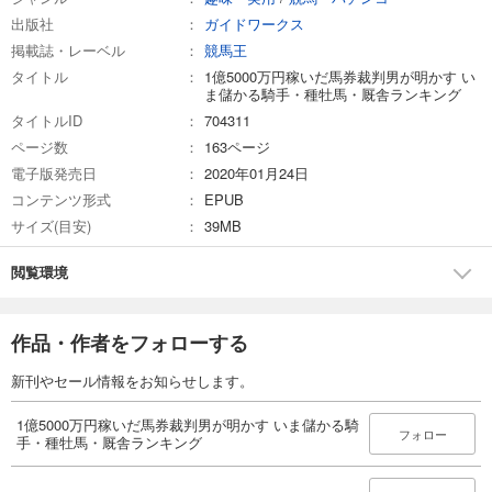
出版社
ガイドワークス
掲載誌・レーベル
競馬王
タイトル
1億5000万円稼いだ馬券裁判男が明かす い
ま儲かる騎手・種牡馬・厩舎ランキング
タイトルID
704311
ページ数
163ページ
電子版発売日
2020年01月24日
コンテンツ形式
EPUB
サイズ(目安)
39MB
閲覧環境
作品・作者をフォローする
新刊やセール情報をお知らせします。
1億5000万円稼いだ馬券裁判男が明かす いま儲かる騎
フォロー
手・種牡馬・厩舎ランキング