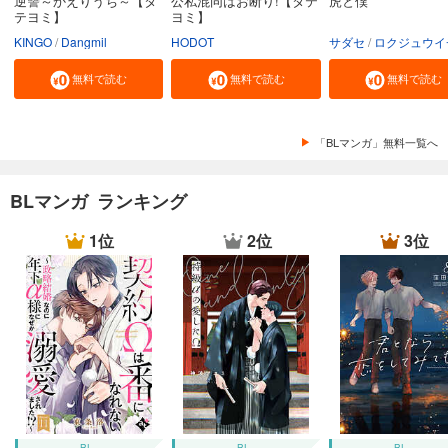
逆讐～かえりうち～【タ
公私混同はお断り!【タテ
虎と僕
テヨミ】
ヨミ】
KINGO
Dangmil
HODOT
サダセ
ロクジュウイ
無料で読む
無料で読む
無料で読む
「BLマンガ」無料一覧へ
BLマンガ ランキング
1位
2位
3位
BL
BL
BL