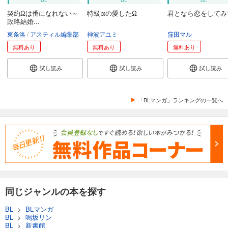
契約Ωは番になれない～
特級αの愛したΩ
君となら恋をしてみ
政略結婚...
東条洛
アスティル編集部
神波アユミ
窪田マル
無料あり
無料あり
無料あり
試し読み
試し読み
試し読み
「BLマンガ」ランキングの一覧へ
同じジャンルの本を探す
BL
>
BLマンガ
BL
>
鳴坂リン
BL
>
新書館