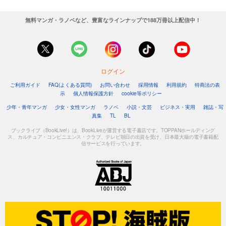
無料マンガ・ラノベなど、豊富なラインナップで188万冊以上配信中！
ログイン
ご利用ガイド
FAQ(よくある質問)
お問い合わせ
採用情報
利用規約
特商法の表
示
個人情報保護方針
cookie等ポリシー
少年・青年マンガ
少女・女性マンガ
ラノベ
小説・文芸
ビジネス・実用
雑誌・写
真集
TL
BL
ブックライブ（BookLive!）は、BookLiveが運営する電子書店です。TOPPANホールディング
ス、カルチュア・コンビニエンス・クラブ、テレビ朝日の出資を受け、日本最大級の電子書籍配
信サービスを行っています。