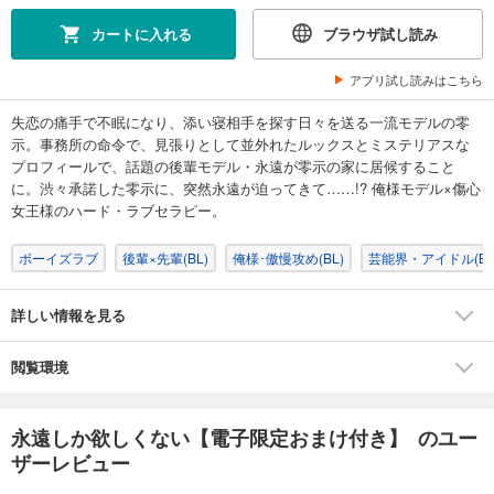
カートに入れる
ブラウザ試し読み
アプリ試し読みはこちら
失恋の痛手で不眠になり、添い寝相手を探す日々を送る一流モデルの零
示。事務所の命令で、見張りとして並外れたルックスとミステリアスな
プロフィールで、話題の後輩モデル・永遠が零示の家に居候すること
に。渋々承諾した零示に、突然永遠が迫ってきて……!? 俺様モデル×傷心
女王様のハード・ラブセラピー。
ボーイズラブ
後輩×先輩(BL)
俺様･傲慢攻め(BL)
芸能界・アイドル(BL
詳しい情報を見る
閲覧環境
永遠しか欲しくない【電子限定おまけ付き】 のユー
ザーレビュー