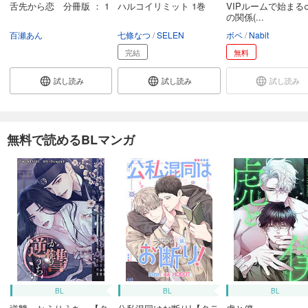
舌先から恋 分冊版 ： 1
ハルコイリミット 1巻
VIPルームで始まる
の関係(...
百瀬あん
七條なつ
SELEN
ボベ
Nabit
完結
無料
試し読み
試し読み
試し読み
無料で読めるBLマンガ
BL
BL
BL