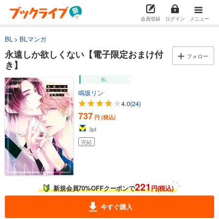
会員登録
ログイン
メニュー
BL
BLマンガ
永遠しか欲しくない【電子限定おまけ付
フォロー
き】
BL
鳴坂リン
4.0
(24)
737
円 (税込)
3
pt
完結
221
新規会員70%OFFクーポンで
円(税込)
今すぐ購入