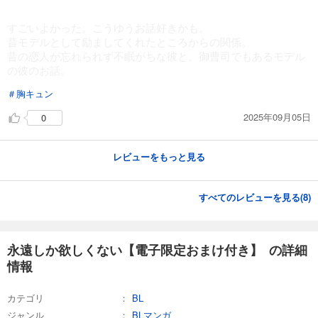
すごいよかった。こうゆうお話好きかも。
昔モデルとして励ましてくれたところからの関係。
昔の恋人が忘れられず不眠がちな彼と、御曹司でもあるモデル
の彼のお話。
＃胸キュン
2025年09月05日
0
レビューをもっと見る
すべてのレビューを見る(
8
)
永遠しか欲しくない【電子限定おまけ付き】 の詳細
情報
カテゴリ
BL
ジャンル
BLマンガ