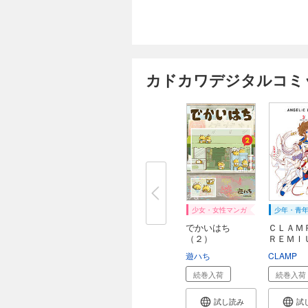
カドカワデジタルコミ
少女・女性マンガ
少年・青
でかいはち
ＣＬＡＭ
（２）
ＲＥＭ
Ｃ...
遊ハち
CLAMP
続巻入荷
続巻入荷
試し読み
試