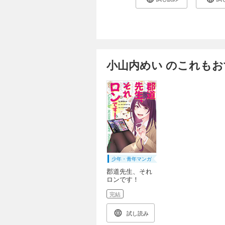
小山内めい のこれも
少年・青年マンガ
郡道先生、それ
ロンです！
完結
試し読み