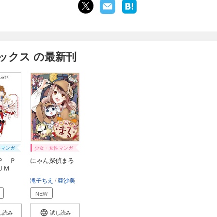
ックス の最新刊
年マンガ
少女・女性マンガ
Ｐ Ｐ
にゃん探偵まる
ＩＵＭ
滝子ちえ
亜沙美
NEW
し読み
試し読み