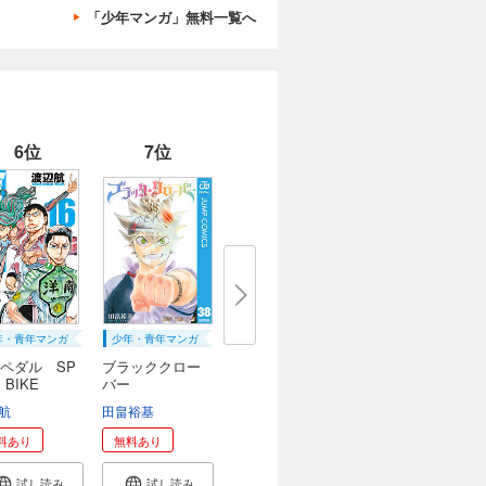
「少年マンガ」無料一覧へ
6位
7位
年・青年マンガ
少年・青年マンガ
ペダル SP
ブラッククロー
 BIKE
バー
航
田畠裕基
料あり
無料あり
試し読み
試し読み