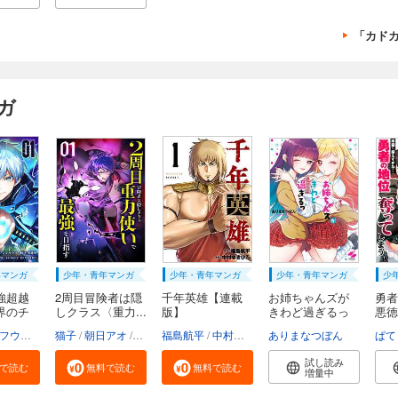
「カド
ガ
年マンガ
少年・青年マンガ
少年・青年マンガ
少年・青年マンガ
少
強超越
2周目冒険者は隠
千年英雄【連載
お姉ちゃんズが
勇者
界のチ
しクラス〈重力...
版】
きわど過ぎるっ
悪徳
【...
し...
o.9
フウワイ
土田健太
猫子
朝日アオ
3rd Ie
HykeComic
maruco
福島航平
Studio No.9
Whomor（朝日アオ 宇津イチカ）
中村ゆきひろ
ありまなつぼん
Strai
ぱて
試し読み
で読む
無料で読む
無料で読む
増量中