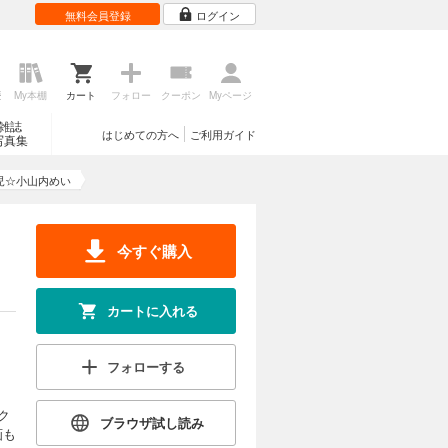
無料会員登録
ログイン
歴
My本棚
カート
フォロー
クーポン
Myページ
雑誌
はじめての方へ
ご利用ガイド
写真集
児☆小山内めい
今すぐ購入
カートに入れる
フォローする
ク
ブラウザ試し読み
画も