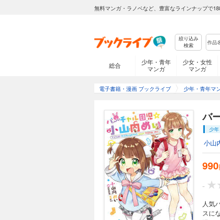
無料マンガ・ラノベなど、豊富なラインナップで18
絞り込み
検索
少年・青年
少女・女性
総合
マンガ
マンガ
電子書籍・漫画 ブックライブ
少年・青年マ
バ
少年
小山
990
-
人気
スにな