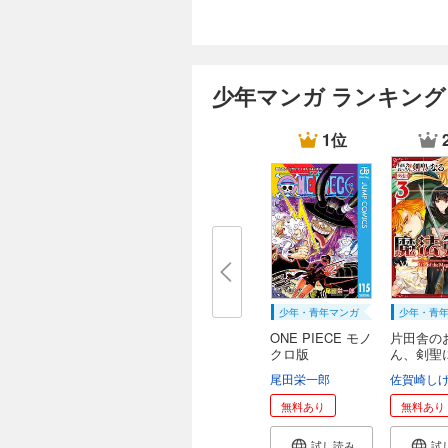
少年マンガ ランキング
1位
少年・青年マンガ
少年・青
ONE PIECE モノ
片田舎の
クロ版
ん、剣聖
外...
尾田栄一郎
佐賀崎し
無料あり
無料あり
試し読み
試