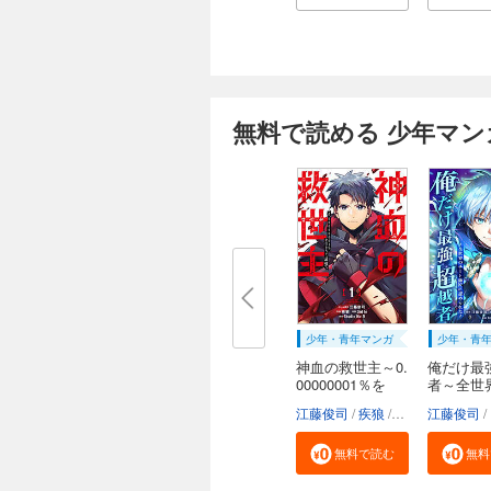
無料で読める 少年マン
少年・青年マンガ
少年・青
神血の救世主～0.
俺だけ最
00000001％を
者～全世
引...
ー...
江藤俊司
疾狼
3rd Ie
江藤俊司
Studio N
無料で読む
無料