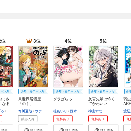
2位
3位
4位
5位
年マンガ
少年・青年マンガ
少年・青年マンガ
少年・青年マンガ
少
おっさ
異世界居酒屋
グラぱらっ！
灰宮先輩は怖く
弱虫
になる
「のぶ」
てかわいい
ARE
げる
鍋島テツヒロ
蝉川夏哉
空路恵
ヴァージニア二等兵
渡辺樹
桂あいり
転
西木田景志
神山すむ
渡辺
続巻入荷
無料あり
無料あり
無
し読み
試し読み
試し読み
試し読み