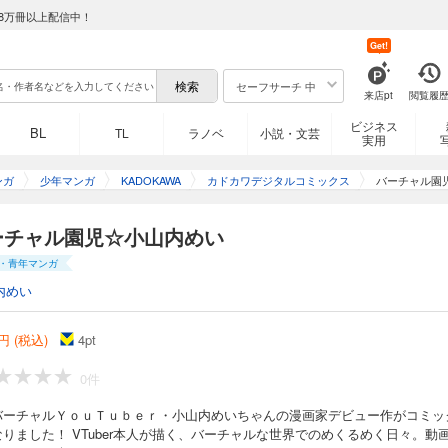
8万冊以上配信中！
Get!
セーフサーチ 中
来店pt
閲覧履
ビジネス
BL
TL
ラノベ
小説・文芸
実用
ンガ
少年マンガ
KADOKAWA
カドカワデジタルコミックス
バーチャル園
ーチャル園児☆小山内めい
・青年マンガ
内めい
円 (税込)
4
pt
0件
バーチャルＹｏｕＴｕｂｅｒ・小山内めいちゃんの漫画家デビュー作がコミッ
りました！ VTuber本人が描く、バーチャルな世界でのめくるめく日々。動