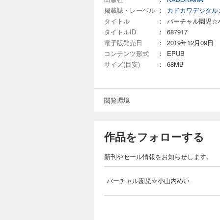
掲載誌・レーベル
：
カドカワデジタル
タイトル
：
バーチャル園児☆
タイトルID
：
687917
電子版発売日
：
2019年12月09日
コンテンツ形式
：
EPUB
サイズ(目安)
：
68MB
閲覧環境
作品をフォローする
新刊やセール情報をお知らせします。
バーチャル園児☆小山内めい