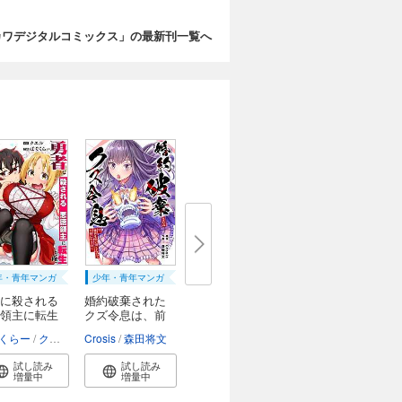
カワデジタルコミックス」の最新刊一覧へ
年・青年マンガ
少年・青年マンガ
に殺される
婚約破棄された
領主に転生
クズ令息は、前
世...
ght Edge
くらー
クエル
Crosis
森田将文
試し読み
試し読み
増量中
増量中