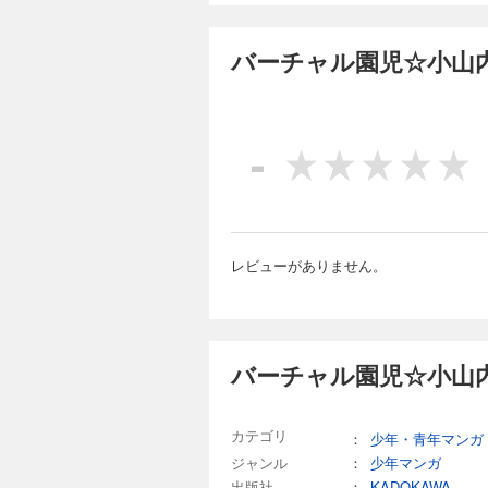
バーチャル園児☆小山
-
レビューがありません。
バーチャル園児☆小山
カテゴリ
：
少年・青年マンガ
ジャンル
：
少年マンガ
出版社
：
KADOKAWA