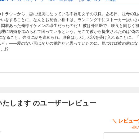
のトラウマから、恋に憶病になっている不器用女子の咲良。ある日、祖母の勧
合いをすることに。なんとお見合い相手は、ランニング中にストーカー扱いさ
と悶着あった俺様イケメンの環生だったのだ！ 彼は外科医で、咲良と同じく
無理に結婚を進められて困っているという。そこで彼から提案されたのは“偽
”になること。強引に話を進められ、咲良はしぶしぶ話を受け入れることに。
れろ」――愛のない形ばかりの婚約だと思っていたのに、気づけば彼の虜にな
…!?
いたします のユーザーレビュー
＼ レビュ
※購