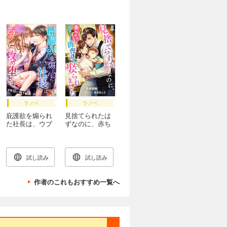
ラノベ
ラノベ
庇護欲を煽られ
見捨てられたは
た社長は、ウブ
ずなのに、赤ち
な幼馴染を甘く
ゃんごとエリー
攻め堕とす
ト御曹司に娶ら
れました
試し読み
試し読み
作者のこれもおすすめ一覧へ