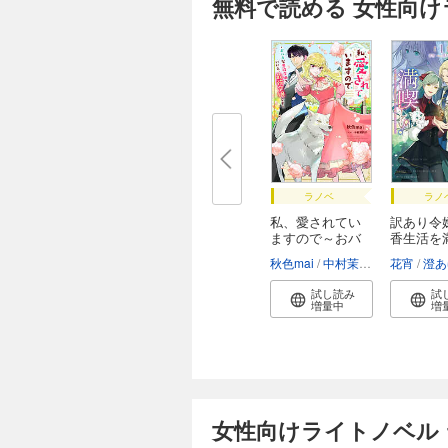
無料で読める 女性向
ラノベ
ラノ
私、愛されてい
訳あり令
ますので～おバ
香生活を
カ...
た...
秋色mai
中村茉莉子
花宵
澄あ
試し読み
試
増量中
増
女性向けライトノベル