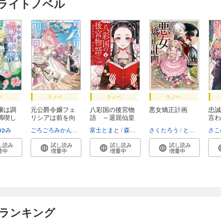
けライトノベル
ベ
ラノベ
ラノベ
ラノベ
嬢は調
元公爵令嬢フェ
八彩国の後宮物
悪女矯正計画
忠誠
満喫し
リシアは前を向
語 ～退屈仙皇
言わ
く...
帝...
約...
ゆみ
ごろごろみかん。
コユコム
富士とまと
森野きこり
さくたろう
とよた瑣織
さこ
し読み
試し読み
試し読み
試し読み
量中
増量中
増量中
増量中
 ランキング