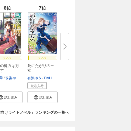
6位
7位
ラノベ
ラノベ
の魔力は万
死にたがりの王
す
女
華
珠梨やすゆき
有沢ゆう
RAHWIA
続巻入荷
試し読み
試し読み
性向けライトノベル」ランキングの一覧へ