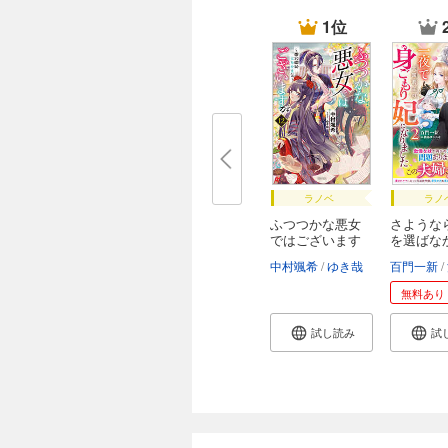
1位
ラノベ
ラノ
ふつつかな悪女
さような
ではございます
を選ばな
が
元...
中村颯希
ゆき哉
百門一新
無料あり
試し読み
試