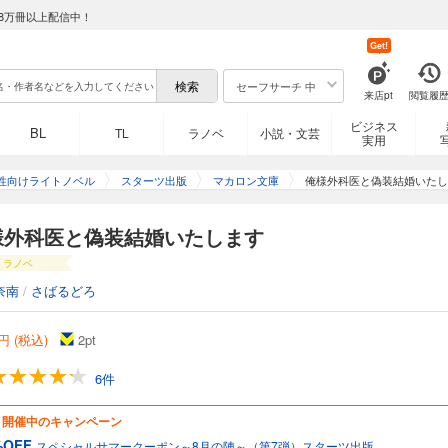
8万冊以上配信中！
Get!
セーフサーチ 中
来店pt
閲覧履
ビジネス
BL
TL
ラノベ
小説・文芸
実用
性向けライトノベル
スターツ出版
マカロン文庫
俺様外科医と偽装結婚いたし
様外科医と偽装結婚いたします
ラノベ
奈南
/
さばるどろ
円 (税込)
2
pt
6件
開催中のキャンペーン
%OFF
スペシャルサマークーポン～8月の陣～（第7弾）スターツ出版