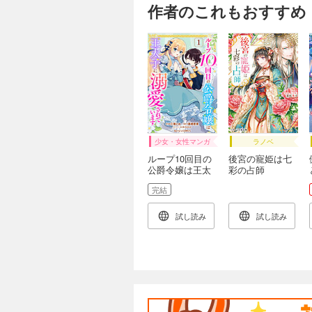
作者のこれもおすすめ
少女・女性マンガ
ラノベ
ループ10回目の
後宮の寵姫は七
公爵令嬢は王太
彩の占師
子に溺愛されて
完結
います1巻
試し読み
試し読み