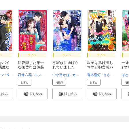
ベ
ラノベ
ラノベ
ラノベ
なパイ
執愛隠した策士
毒家族に虐げら
双子は逃げ出し
一途
悪魔な
な御曹司は偽装
れていました
ママと御曹司パ
sマ
婚...
が、...
パ...
び...
ュン
NLLE
西條六花
木ノ下きの
中小路かほ
カトーナオ
香木陽灯
ささおかえり
ほと
NEW
NEW
NEW
N
し読み
試し読み
試し読み
試し読み