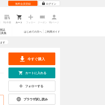
無料会員登録
ログイン
歴
My本棚
カート
フォロー
クーポン
Myページ
雑誌
はじめての方へ
ご利用ガイド
写真集
ます
今すぐ購入
カートに入れる
フォローする
ブラウザ試し読み