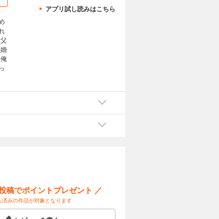
アプリ試し読みはこちら
め
れ
祖父
の婚
「俺
っ
ー投稿でポイントプレゼント ／
入済みの作品が対象となります