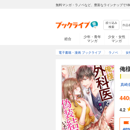
無料マンガ・ラノベなど、豊富なラインナップで18
絞り込み
検索
少年・青年
少女・女性
総合
マンガ
マンガ
電子書籍・漫画 ブックライブ
ラノベ
女
俺
真崎
440
4.2
40