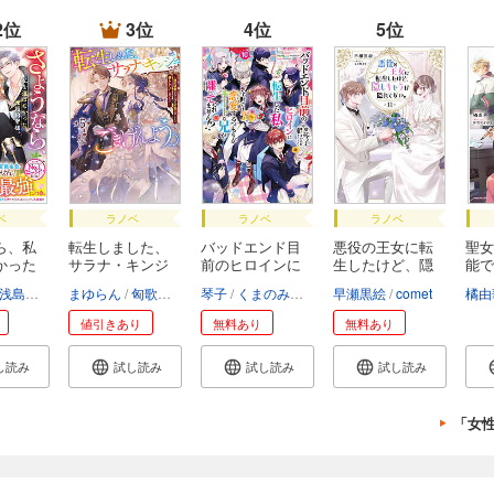
2位
3位
4位
5位
ベ
ラノベ
ラノベ
ラノベ
ら、私
転生しました、
バッドエンド目
悪役の王女に転
聖女
かった
サラナ・キンジ
前のヒロインに
生したけど、隠
能で
ェ...
転...
し...
浅島ヨシユキ
まゆらん
匈歌ハトリ
琴子
くまのみ鮭
彩月つかさ
早瀬黒絵
comet
橘由
値引きあり
無料あり
無料あり
し読み
試し読み
試し読み
試し読み
「女