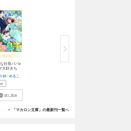
ラノベ
な社長パパv
マ大好きち
り紗
めるこ
EW
試し読み
「マカロン文庫」の最新刊一覧へ