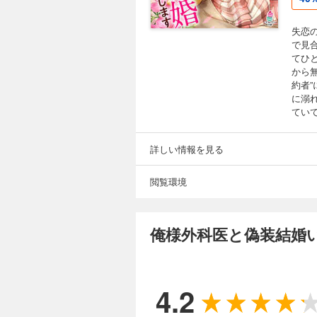
失恋
で見
てひ
から
約者
に溺
ていて
詳しい情報を見る
閲覧環境
俺様外科医と偽装結婚
4.2