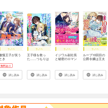
ラノベ
ラノベ
ラノベ
ラノベ
傲慢王子が笑う
王子様を救っ
イジワル副社長
ループ10回目の
とき
た……つもりは
と秘密のロマン
公爵令嬢は王太
ないのに懐かれ
ス
子に溺愛されて
無料あり
た。日陰の聖女
います
は今日も寝不足
試し読み
試し読み
試し読み
試し読み