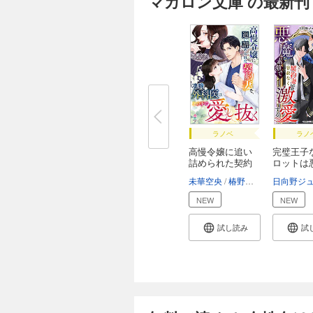
マカロン文庫 の最新刊
ラノベ
ラノ
高慢令嬢に追い
完璧王子
詰められた契約
ロットは
妻...
素...
未華空央
椿野イメリ
日向野ジ
NEW
NEW
試し読み
試