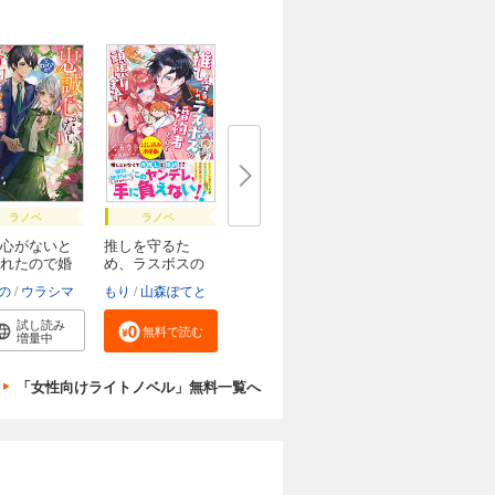
ラノベ
ラノベ
心がないと
推しを守るた
れたので婚
め、ラスボスの
婚約...
の
ウラシマ
もり
山森ぽてと
試し読み
無料で読む
増量中
「女性向けライトノベル」無料一覧へ