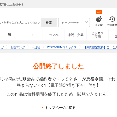
8万冊以上配信中！
Get!
セーフサーチ 中
来店pt
閲覧履
ビジネス
BL
TL
ラノベ
小説・文芸
実用
ンガ
女性マンガ
一迅社
ZERO-SUMコミックス
【期間限定無料】こ、こ
公開終了しました
メンが私の幼馴染みで婚約者ですって？ さすが悪役令嬢、それ
務まらないわ: 1【電子限定描き下ろし付き】
この作品は無料期間を終了したため、閲覧できません。
トップページに戻る