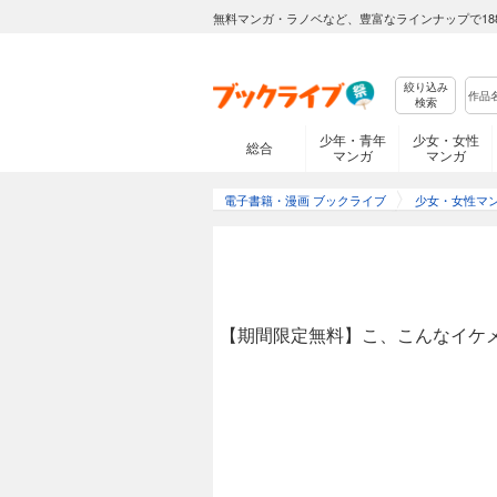
無料マンガ・ラノベなど、豊富なラインナップで18
絞り込み
検索
少年・青年
少女・女性
総合
マンガ
マンガ
電子書籍・漫画 ブックライブ
少女・女性マ
【期間限定無料】こ、こんなイケ