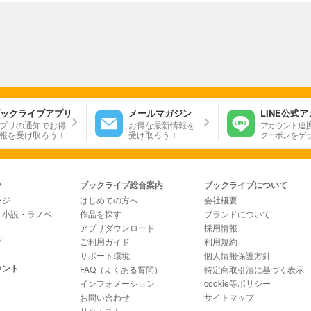
ックライブアプリ
メールマガジン
LINE公式
プリの通知でお得
お得な最新情報を
アカウント連
報を受け取ろう！
受け取ろう！
クーポンをゲ
ツ
ブックライブ総合案内
ブックライブについて
ージ
はじめての方へ
会社概要
・小説・ラノベ
作品を探す
ブランドについて
アプリダウンロード
採用情報
グ
ご利用ガイド
利用規約
サポート環境
個人情報保護方針
ウント
FAQ（よくある質問）
特定商取引法に基づく表示
インフォメーション
cookie等ポリシー
お問い合わせ
サイトマップ
リクエスト