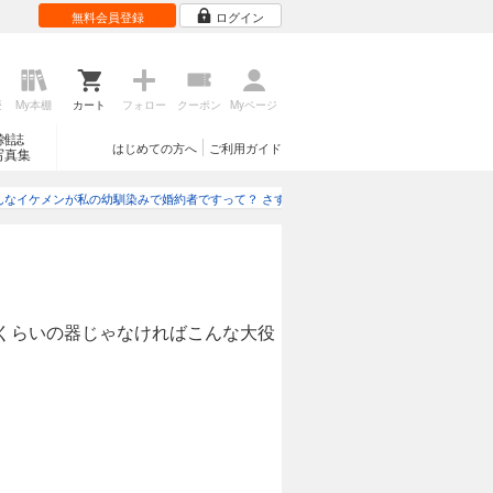
無料会員登録
ログイン
歴
My本棚
カート
フォロー
クーポン
Myページ
雑誌
はじめての方へ
ご利用ガイド
写真集
んなイケメンが私の幼馴染みで婚約者ですって？ さすが悪役令嬢、それくらいの器じゃな
くらいの器じゃなければこんな大役