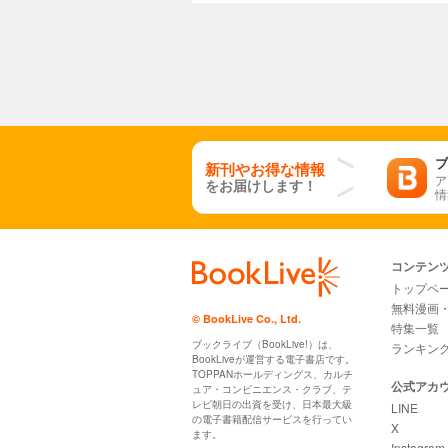
ブ
新刊やお得な情報
ア
をお届けします！
情
コンテン
トップペ
無料漫画
© BookLive Co., Ltd.
特集一覧
ブックライブ（BookLive!）は、
ランキン
BookLiveが運営する電子書店です。
TOPPANホールディングス、カルチ
公式アカ
ュア・コンビニエンス・クラブ、テ
レビ朝日の出資を受け、日本最大級
LINE
の電子書籍配信サービスを行ってい
X
ます。
Instagram