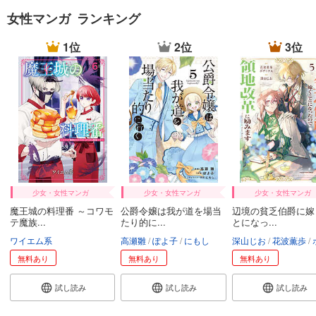
女性マンガ ランキング
1位
2位
3位
少女・女性マンガ
少女・女性マンガ
少女・女性マンガ
魔王城の料理番 ～コワモ
公爵令嬢は我が道を場当
辺境の貧乏伯爵に嫁
テ魔族...
たり的に...
とになっ...
ワイエム系
高瀬雛
ぽよ子
にもし
深山じお
花波薫歩
ボダ
無料あり
無料あり
無料あり
試し読み
試し読み
試し読み