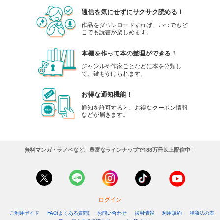
通信を気にせずにサクサク読める！
作品をダウンロードすれば、いつでもど
こでも読書が楽しめます。
本棚を作って本の整理ができる！
ジャンルや作家ごとなどに本を分類し
て、鍵もかけられます。
お得な通知機能！
通知を許可すると、お得なクーポン情報
などが届きます。
無料マンガ・ラノベなど、豊富なラインナップで188万冊以上配信中！
ログイン
ご利用ガイド
FAQ(よくある質問)
お問い合わせ
採用情報
利用規約
特商法の表