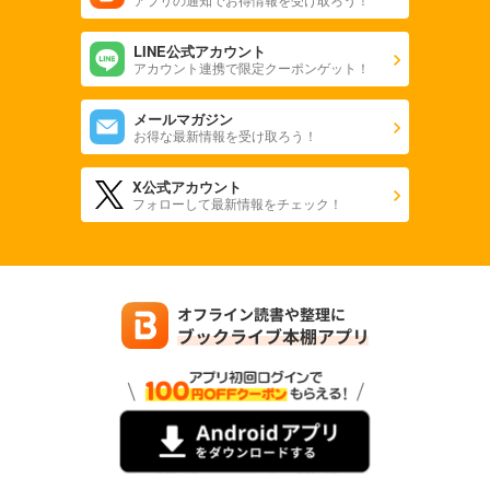
LINE公式アカウント
アカウント連携で限定クーポンゲット！
メールマガジン
お得な最新情報を受け取ろう！
X公式アカウント
フォローして最新情報をチェック！