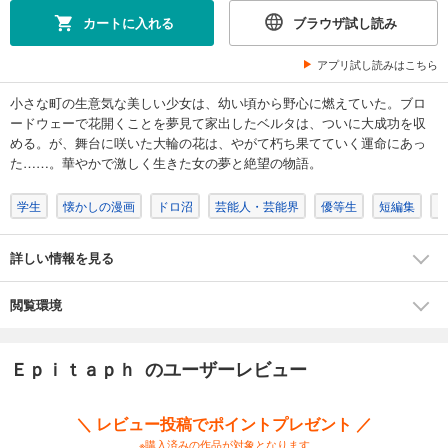
カートに入れる
ブラウザ試し読み
アプリ試し読みはこちら
小さな町の生意気な美しい少女は、幼い頃から野心に燃えていた。ブロ
ードウェーで花開くことを夢見て家出したベルタは、ついに大成功を収
める。が、舞台に咲いた大輪の花は、やがて朽ち果てていく運命にあっ
た……。華やかで激しく生きた女の夢と絶望の物語。
学生
懐かしの漫画
ドロ沼
芸能人・芸能界
優等生
短編集
詳しい情報を見る
閲覧環境
Ｅｐｉｔａｐｈ のユーザーレビュー
＼ レビュー投稿でポイントプレゼント ／
※購入済みの作品が対象となります