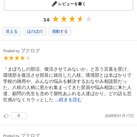
レビューを書く
3.6
笑える
ほのぼの
感動する
ブクログ
Posted by
「まぼろしの部活、復活させてみないか」と言う言葉を受け、
環境部を復活させ部長に就任した八枝。環境部とは名ばかりで
学校の雑用や、みんなの悩みを解決するおなやみ相談部だっ
た。八枝の人柄に惹かれ集まってきた部員や悩み相談に来た人
達、顧問の先生も含めて個性あふれる人達ばかり。どの話も悲
壮感がなくカラッとした
...続きを読む
2026年01月17日
0
ブクログ
Posted by