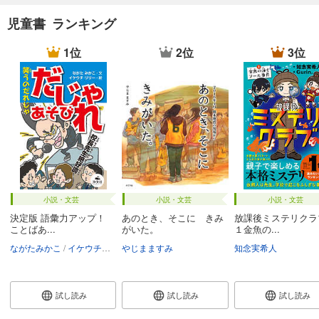
児童書 ランキング
1位
2位
3位
小説・文芸
小説・文芸
小説・文芸
決定版 語彙力アップ！
あのとき、そこに きみ
放課後ミステリク
ことばあ...
がいた。
１金魚の...
ながたみかこ
イケウチリリー
やじまますみ
知念実希人
試し読み
試し読み
試し読み