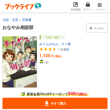
会員登録
ログイン
メニュー
小説・文芸
児童書
おなやみ相談部
フォロー
小説・文芸
みうらかれん
/
十々夜
3.6
(5)
1,155
円 (税込)
5
pt
346
新規会員70%OFFクーポンで
円(税込)
今すぐ購入