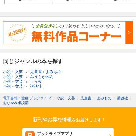
同じジャンルの本を探す
小説・文芸
>
児童書
/
よみもの
小説・文芸
>
みうらかれん
小説・文芸
>
十々夜
小説・文芸
>
講談社
電子書籍・漫画 ブックライブ
〉
小説・文芸
〉
児童書
〉
よみもの
〉
講談社
〉
おなやみ相談部
新刊やお得な情報
をお届けします！
ブックライブアプリ