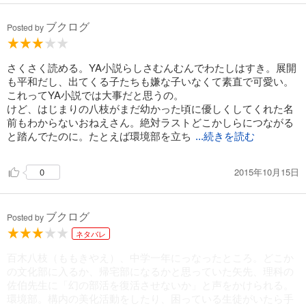
ブクログ
Posted by
さくさく読める。YA小説らしさむんむんでわたしはすき。展開
も平和だし、出てくる子たちも嫌な子いなくて素直で可愛い。
これってYA小説では大事だと思うの。
けど、はじまりの八枝がまだ幼かった頃に優しくしてくれた名
前もわからないおねえさん。絶対ラストどこかしらにつながる
と踏んでたのに。たとえば環境部を立ち
...続きを読む
2015年10月15日
0
ブクログ
Posted by
ネタバレ
百木八枝（ももきやえ）、中学一年にっなったところ。どこか
の文化部に入るか、帰宅部になるかと思っていた矢先、理科の
佐伯先生に「幻の部活を復活させないか」と声をかけられる。
環境部。構内の美化活動をしたり、困っている生徒がいたら手