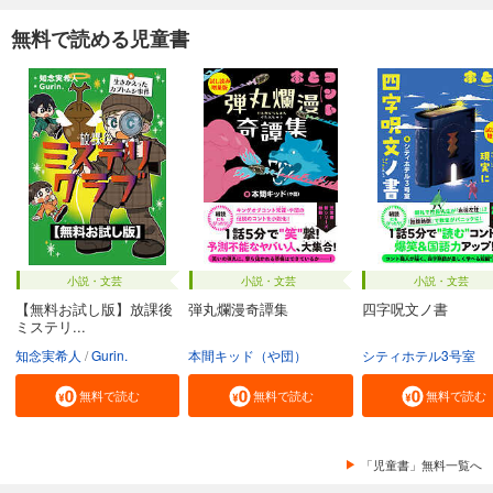
無料で読める児童書
小説・文芸
小説・文芸
小説・文芸
【無料お試し版】放課後
弾丸爛漫奇譚集
四字呪文ノ書
ミステリ...
知念実希人
Gurin.
本間キッド（や団）
シティホテル3号室
無料で読む
無料で読む
無料で読む
「児童書」無料一覧へ