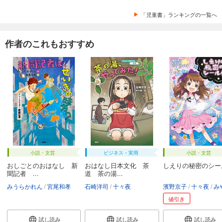
「児童書」ランキングの一覧へ
作者のこれもおすすめ
小説・文芸
ビジネス・実用
小説・文芸
おしごとのおはなし 新
おはなし日本文化 茶
しえりの秘密のシー
聞記者 ...
道 茶の湯...
みうらかれん
宮尾和孝
石崎洋司
十々夜
濱野京子
十々夜
みやべ
値引き
試し読み
試し読み
試し読み