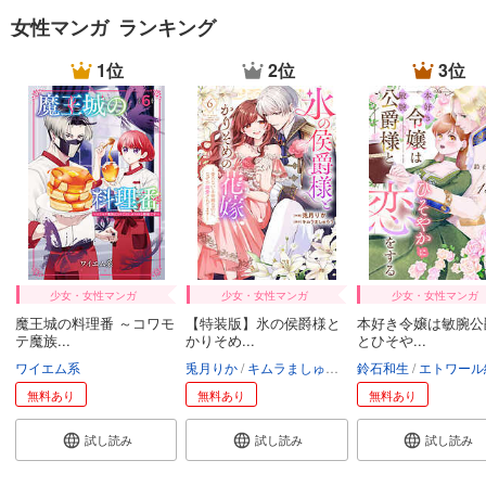
女性マンガ ランキング
1位
2位
3位
少女・女性マンガ
少女・女性マンガ
少女・女性マンガ
魔王城の料理番 ～コワモ
【特装版】氷の侯爵様と
本好き令嬢は敏腕公
テ魔族...
かりそめ...
とひそや...
ワイエム系
兎月りか
キムラましゅろう
鈴石和生
エトワール編集部
エトワール編
無料あり
無料あり
無料あり
試し読み
試し読み
試し読み