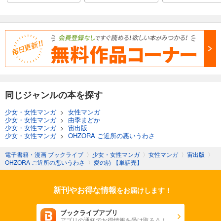
同じジャンルの本を探す
少女・女性マンガ
>
女性マンガ
少女・女性マンガ
>
由季まどか
少女・女性マンガ
>
宙出版
少女・女性マンガ
>
OHZORA ご近所の悪いうわさ
電子書籍・漫画 ブックライブ
〉
少女・女性マンガ
〉
女性マンガ
〉
宙出版
〉
OHZORA ご近所の悪いうわさ
〉
愛の詩 【単話売】
新刊やお得な情報
をお届けします！
ブックライブアプリ
アプリの通知でお得情報を受け取ろう！