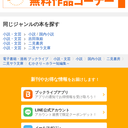
同じジャンルの本を探す
小説・文芸
>
小説
/
国内小説
小説・文芸
>
吉田珠姫
小説・文芸
>
二見書房
小説・文芸
>
二見サラ文庫
電子書籍・漫画 ブックライブ
〉
小説・文芸
〉
小説
〉
国内小説
〉
二見書房
〉
二見サラ文庫
〉
むかさり～ホラー短編集～
新刊やお得な情報
をお届けします！
ブックライブアプリ
アプリの通知でお得情報を受け取ろう！
LINE公式アカウント
アカウント連携で限定クーポンゲット！
メールマガジン