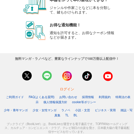
ジャンルや作家ごとなどに本を分類し
て、鍵もかけられます。
お得な通知機能！
通知を許可すると、お得なクーポン情報
などが届きます。
無料マンガ・ラノベなど、豊富なラインナップで188万冊以上配信中！
ログイン
ご利用ガイド
FAQ(よくある質問)
お問い合わせ
採用情報
利用規約
特商法の表
示
個人情報保護方針
cookie等ポリシー
少年・青年マンガ
少女・女性マンガ
ラノベ
小説・文芸
ビジネス・実用
雑誌・写
真集
TL
BL
ブックライブ（BookLive!）は、BookLiveが運営する電子書店です。TOPPANホールディング
ス、カルチュア・コンビニエンス・クラブ、テレビ朝日の出資を受け、日本最大級の電子書籍配
信サービスを行っています。