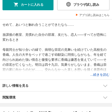
カートに入れる
ブラウザ試し読み
アプリ試し読みはこちら
せめて、あいつと触れ合うことができたなら……
放課後の教室、見慣れた自分の部屋、友だち、恋人――すべてが恐怖に
変わるとき
母親同士が知り合いの縁で、病弱な崇宏の見舞いを続けていた高校生の
香織。人生の大半をベッドで過ごす幼馴染に同情しながらも、年を経て
向けられ始めた強い情念と傲慢な要求に香織は嫌悪を覚えていて――そ
の崇宏が亡くなった。明日は四十九日。気乗りがしないまま、香織は崇
宏の家に向かうのだが……。交わらなかった哀しき想いを描く表題作ほ
か、何気ない日常で起こる、切なくも恐ろしい青春ホラー短編集。
...続きを読む
光野ひかる・装画
詳しい情報を見る
閲覧環境