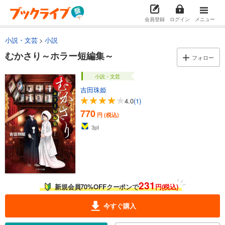
会員登録
ログイン
メニュー
小説・文芸
小説
むかさり～ホラー短編集～
フォロー
小説・文芸
吉田珠姫
4.0
(1)
770
円 (税込)
3
pt
231
新規会員70%OFFクーポンで
円(税込)
今すぐ購入