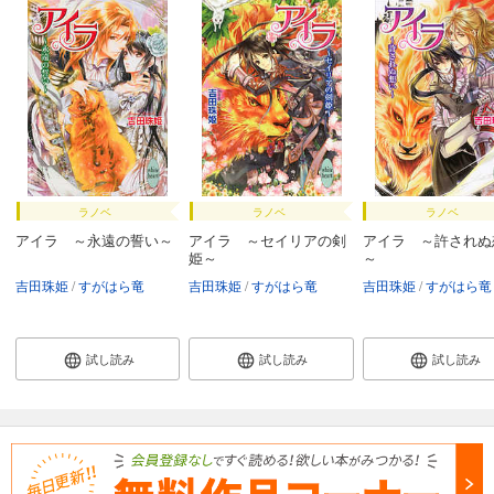
ラノベ
ラノベ
ラノベ
アイラ ～永遠の誓い～
アイラ ～セイリアの剣
アイラ ～許されぬ
姫～
～
吉田珠姫
すがはら竜
吉田珠姫
すがはら竜
吉田珠姫
すがはら竜
試し読み
試し読み
試し読み