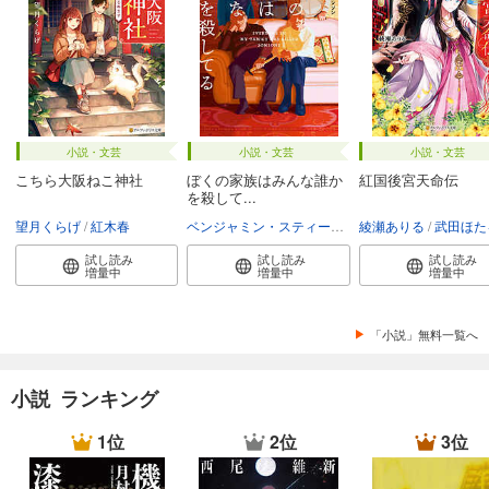
小説・文芸
小説・文芸
小説・文芸
こちら大阪ねこ神社
ぼくの家族はみんな誰か
紅国後宮天命伝
を殺して...
望月くらげ
紅木春
ベンジャミン・スティーヴンソン
綾瀬ありる
富永和子
武田ほた
試し読み
試し読み
試し読み
増量中
増量中
増量中
「小説」無料一覧へ
小説 ランキング
1位
2位
3位