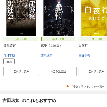
小説・文芸
小説・文芸
小説・文芸
機龍警察
伝説（文庫版）
白夜行
月村了衛
西尾維新
東野圭吾
NEW
試し読み
試し読み
試し読み
「小説」ランキングの一覧へ
吉田珠姫 のこれもおすすめ