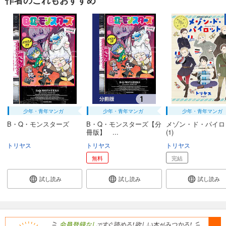
作者のこれもおすすめ
少年・青年マンガ
少年・青年マンガ
少年・青年マンガ
B・Q・モンスターズ
B・Q・モンスターズ【分
メゾン・ド・パイロ
冊版】 ...
(1)
トリヤス
トリヤス
トリヤス
無料
完結
試し読み
試し読み
試し読み