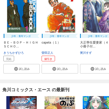
少年・青年マンガ
少年・青年マンガ
少年・青年マンガ
ＢＥ－ＢＯＰ－ＨＩＧＨ
capeta（１）
大正學生愛妻家（
ＳＣＨＯ...
小冊子付...
きうちかずひろ
曽田正人
粥川すず
完結
値引き
試し読み
試し読み
試し読み
角川コミックス・エース の最新刊