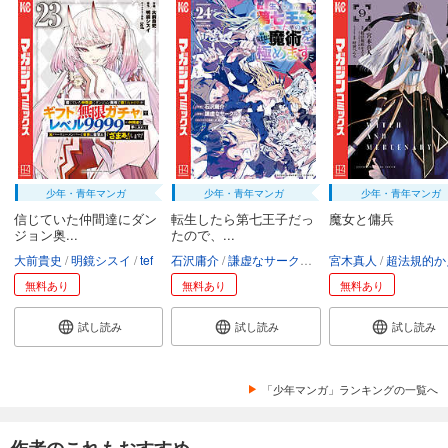
少年・青年マンガ
少年・青年マンガ
少年・青年マンガ
信じていた仲間達にダン
転生したら第七王子だっ
魔女と傭兵
ジョン奥...
たので、...
大前貴史
明鏡シスイ
tef
石沢庸介
謙虚なサークル
メル。
宮木真人
超法規的かえ
無料あり
無料あり
無料あり
試し読み
試し読み
試し読み
「少年マンガ」ランキングの一覧へ