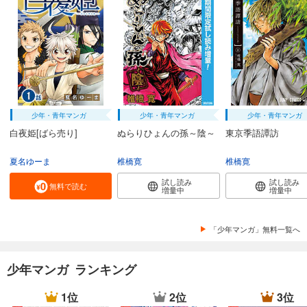
少年・青年マンガ
少年・青年マンガ
少年・青年マンガ
白夜姫[ばら売り]
ぬらりひょんの孫～陰～
東京季語譚訪
夏名ゆーま
椎橋寛
椎橋寛
試し読み
試し読み
無料で読む
増量中
増量中
「少年マンガ」無料一覧へ
少年マンガ ランキング
1位
2位
3位