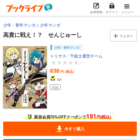
会員登録
ログイン
メニュー
少年・青年マンガ
少年マンガ
高貴に戦え！？ せんじゅーし
フォロー
少年・青年マンガ
トリヤス
/
千銃士運営チーム
-
(0)
638
円 (税込)
3
pt
完結
191
新規会員70%OFFクーポンで
円(税込)
今すぐ購入