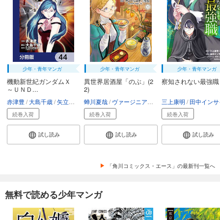
少年・青年マンガ
少年・青年マンガ
少年・青年マンガ
機動新世紀ガンダムＸ
異世界居酒屋「のぶ」(2
察知されない最強職
～ＵＮＤ...
2)
赤津豊
大島千歳
矢立肇・富野由悠季
蝉川夏哉
ヴァージニア二等兵
三上康明
転
田中インサイ
続巻入荷
続巻入荷
続巻入荷
試し読み
試し読み
試し読み
「角川コミックス・エース」の最新刊一覧へ
無料で読める少年マンガ