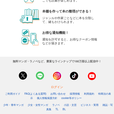
こでも読書が楽しめます。
本棚を作って本の整理ができる！
ジャンルや作家ごとなどに本を分類し
て、鍵もかけられます。
お得な通知機能！
通知を許可すると、お得なクーポン情報
などが届きます。
無料マンガ・ラノベなど、豊富なラインナップで188万冊以上配信中！
ログイン
ご利用ガイド
FAQ(よくある質問)
お問い合わせ
採用情報
利用規約
特商法の表
示
個人情報保護方針
cookie等ポリシー
少年・青年マンガ
少女・女性マンガ
ラノベ
小説・文芸
ビジネス・実用
雑誌・写
真集
TL
BL