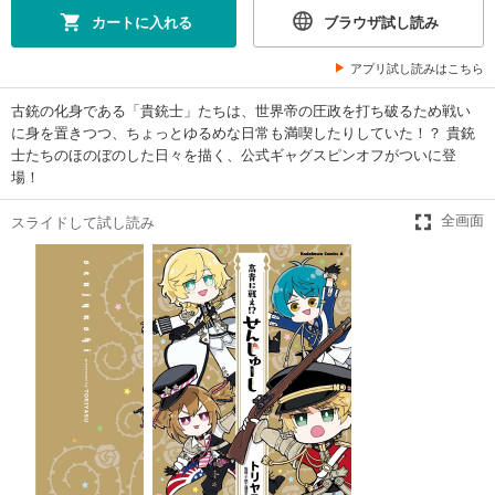
カートに入れる
ブラウザ試し読み
アプリ試し読みはこちら
古銃の化身である「貴銃士」たちは、世界帝の圧政を打ち破るため戦い
に身を置きつつ、ちょっとゆるめな日常も満喫したりしていた！？ 貴銃
士たちのほのぼのした日々を描く、公式ギャグスピンオフがついに登
場！
スライドして試し読み
全画面