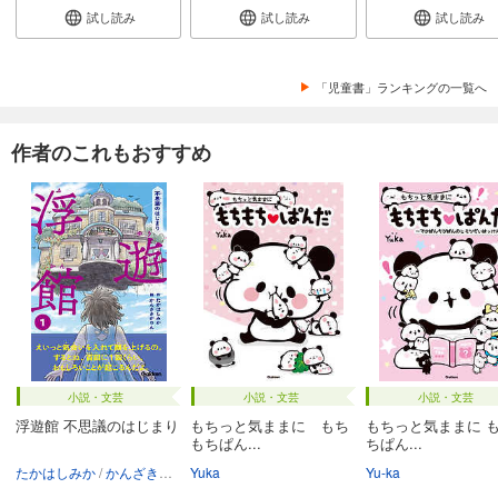
試し読み
試し読み
試し読み
「児童書」ランキングの一覧へ
作者のこれもおすすめ
小説・文芸
小説・文芸
小説・文芸
浮遊館 不思議のはじまり
もちっと気ままに もち
もちっと気ままに 
もちぱん...
ちぱん...
たかはしみか
かんざきかりん
Yuka
Yu-ka