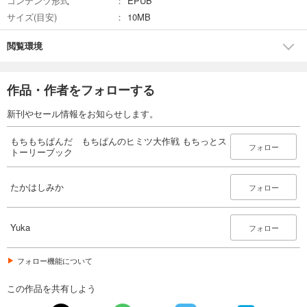
コンテンツ形式
EPUB
サイズ(目安)
10MB
閲覧環境
作品・作者をフォローする
新刊やセール情報をお知らせします。
もちもちぱんだ もちぱんのヒミツ大作戦 もちっとス
フォロー
トーリーブック
たかはしみか
フォロー
Yuka
フォロー
フォロー機能について
この作品を共有しよう