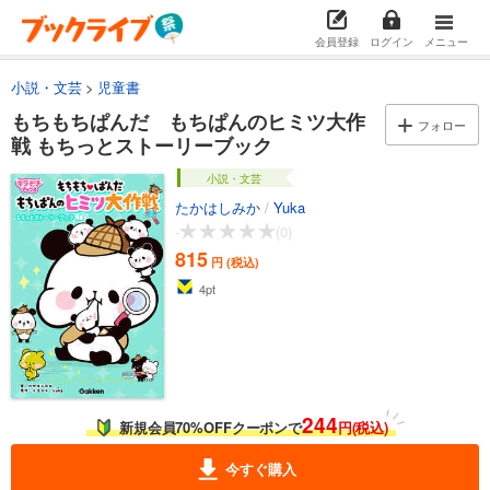
会員登録
ログイン
メニュー
小説・文芸
児童書
もちもちぱんだ もちぱんのヒミツ大作
フォロー
戦 もちっとストーリーブック
小説・文芸
たかはしみか
/
Yuka
-
(0)
815
円 (税込)
4
pt
244
新規会員70%OFFクーポンで
円(税込)
今すぐ購入