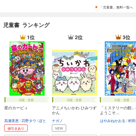
「児童書」無料一覧へ
児童書 ランキング
1位
2位
3位
小説・文芸
小説・文芸
小説・文芸
星のカービィ
アニメちいかわ ひみつず
「ミステリーの館」
かん
ようこそ...
高瀬美恵
苅野タウ
ぽと
ナガノ
はやみねかおる
村田
値引きあり
NEW