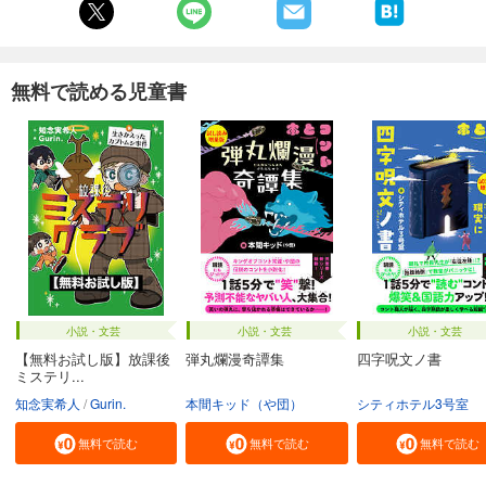
無料で読める児童書
小説・文芸
小説・文芸
小説・文芸
【無料お試し版】放課後
弾丸爛漫奇譚集
四字呪文ノ書
ミステリ...
知念実希人
Gurin.
本間キッド（や団）
シティホテル3号室
無料で読む
無料で読む
無料で読む