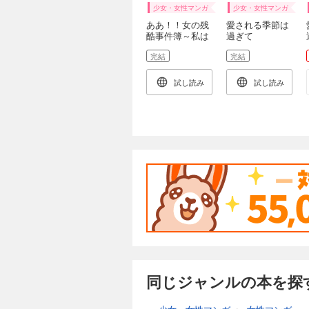
少女・女性マンガ
少女・女性マンガ
ああ！！女の残
愛される季節は
酷事件簿～私は
過ぎて
悪くない～
完結
完結
試し読み
試し読み
同じジャンルの本を探