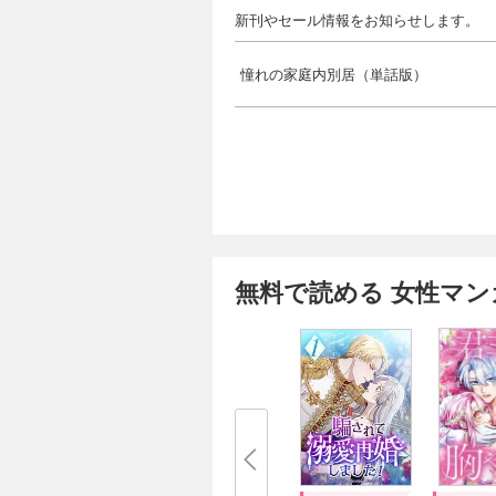
新刊やセール情報をお知らせします。
憧れの家庭内別居（単話版）
無料で読める 女性マン