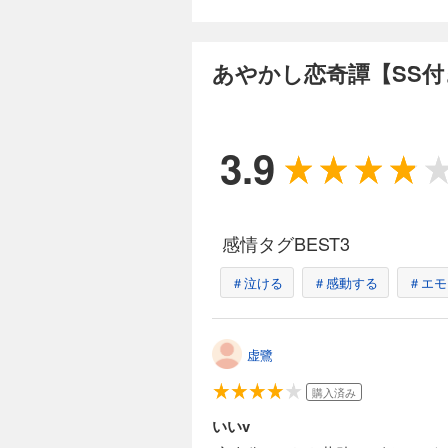
あやかし恋奇譚【SS付
3.9
感情タグBEST3
＃泣ける
＃感動する
＃エモ
虚鷺
購入済み
いいv