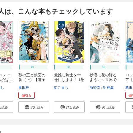
人は、こんな本もチェックしています
BL
BL
BL
コレ エ
獣の王と狼面の
最推し騎士を幸
砂漠に花の降る
ロッ
だよ...
番（上）【電子
せにします！ 1巻
ように～世界で
ア【
限...
一...
限...
めし
奥田枠
街こまち
海野幸
明神翼
暮田
値引き
値
し読み
試し読み
試し読み
試し読み