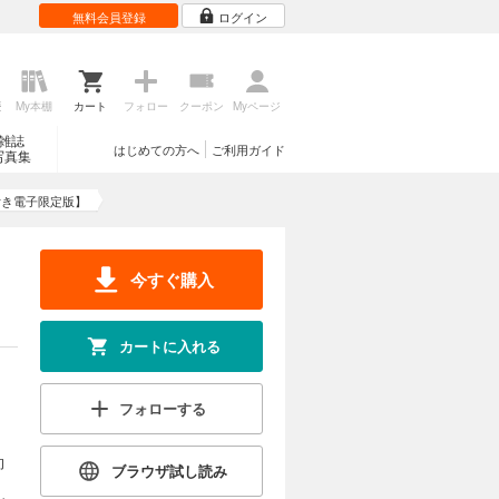
無料会員登録
ログイン
歴
My本棚
カート
フォロー
クーポン
Myページ
雑誌
はじめての方へ
ご利用ガイド
写真集
付き電子限定版】
今すぐ購入
カートに入れる
フォローする
向
ブラウザ試し読み