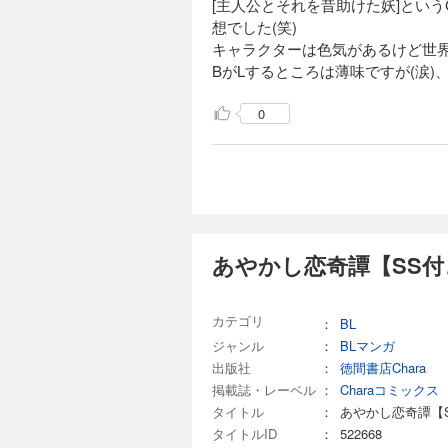
[主人公とそれを昔助けた妖]とい
想でした(笑)
キャラクターは色気があるけど世界
BがLするところは薄味ですが(涙
0
あやかし恋奇譚【SS付
カテゴリ
：
BL
ジャンル
：
BLマンガ
出版社
：
徳間書店Chara
掲載誌・レーベル
：
Charaコミックス
タイトル
：
あやかし恋奇譚【
タイトルID
：
522668