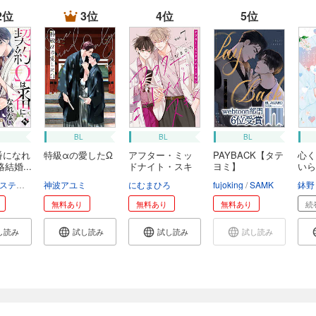
2位
3位
4位
5位
BL
BL
BL
番になれ
特級αの愛したΩ
アフター・ミッ
PAYBACK【タテ
心く
結婚...
ドナイト・スキ
ヨミ】
いら
ン
ティル編集部
神波アユミ
にむまひろ
fujoking
SAMK
鉢野
無料あり
無料あり
無料あり
続
し読み
試し読み
試し読み
試し読み