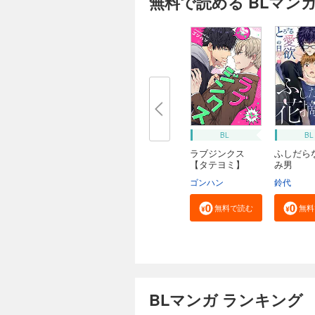
無料で読める BLマン
BL
BL
ラブジンクス
ふしだら
【タテヨミ】
み男
ゴンハン
鈴代
無料で読む
無料
BLマンガ ランキング