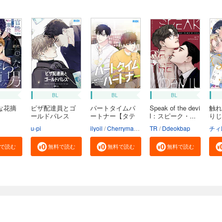
ガ
BL
BL
BL
な花摘
ピザ配達員とゴ
パートタイムパ
Speak of the devi
触れ
ールドパレス
ートナー【タテ
l：スピーク・...
りじ
【タ...
ヨ...
u-pi
ilyoil
Cherrymanju
TR
Ddeokbap
チィ
で読む
無料で読む
無料で読む
無料で読む