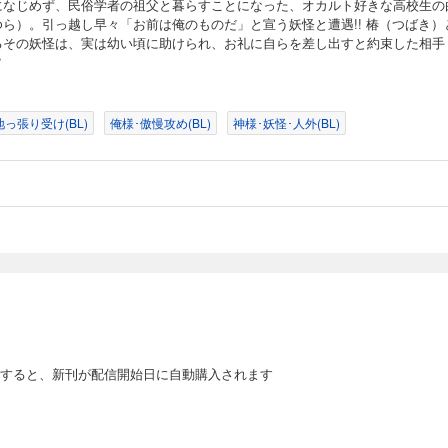
になじめず、民俗学者の祖父と暮らすことになった、オカルト好きな高校生の
ゆら）。引っ越し早々「お前は俺のものだ」と宣う妖怪と遭遇!! 椿（つばき）
るその妖怪は、実は幼い頃に助けられ、お礼に自らを差し出すと約束した相手
?
地っ張り受け(BL)
俺様･傲慢攻め(BL)
神様･妖怪･人外(BL)
すると、新刊が配信開始日に自動購入されます