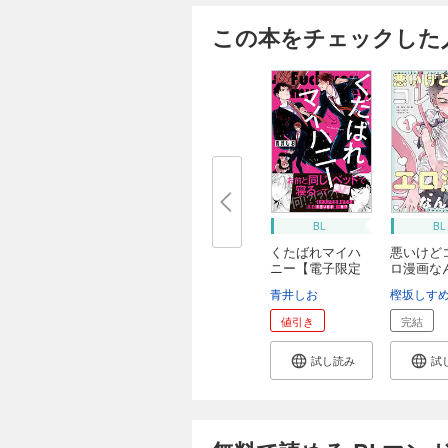
この本をチェックした
BL
BL
くたばれマイハ
悪いけど
ニー【電子限定
ロ漫画なん
描...
青井しお
樫坂しす
値引き
完結
試し読み
試