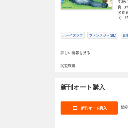
学校
良（
名乗
で…!
ボーイズラブ
ファンタジー(BL)
意
詳しい情報を見る
閲覧環境
新刊オート購入
登録
新刊オート購入