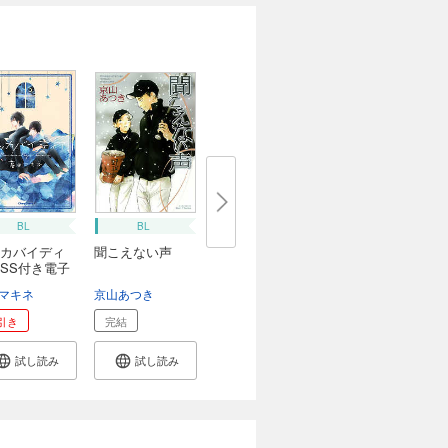
BL
BL
カバイディ
聞こえない声
SS付き電子
マキネ
京山あつき
引き
完結
試し読み
試し読み