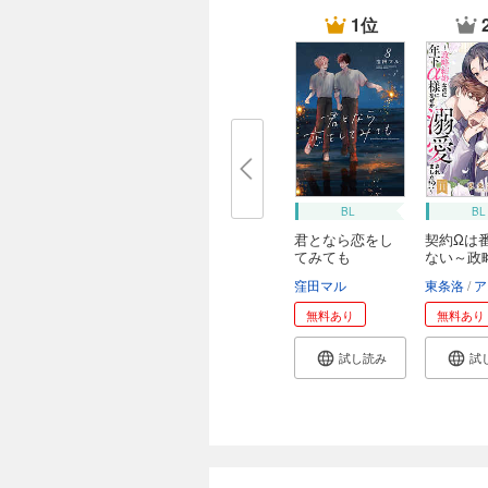
1位
BL
BL
君となら恋をし
契約Ωは
てみても
ない～政略
窪田マル
東条洛
アス
無料あり
無料あり
試し読み
試