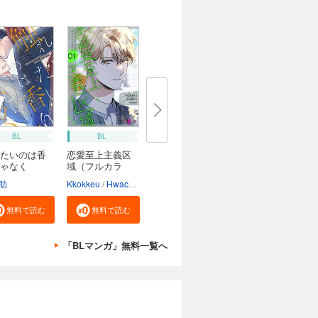
BL
BL
たいのは香
恋愛至上主義区
ゃなく
域（フルカラ
ー）
助
Kkokkeu
Hwacha
Aquram
無料で読む
無料で読む
「BLマンガ」無料一覧へ