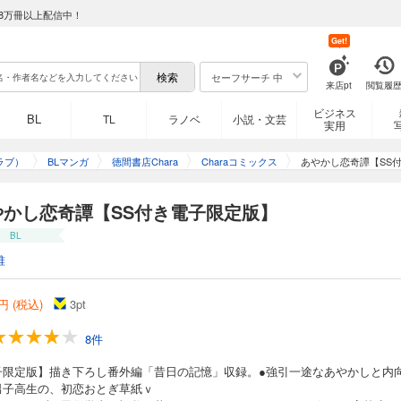
8万冊以上配信中！
Get!
セーフサーチ 中
来店pt
閲覧履
ビジネス
BL
TL
ラノベ
小説・文芸
実用
ラブ）
BLマンガ
徳間書店Chara
Charaコミックス
あやかし恋奇譚【SS
やかし恋奇譚【SS付き電子限定版】
BL
椎
円 (税込)
3
pt
8件
子限定版】描き下ろし番外編「昔日の記憶」収録。●強引一途なあやかしと内
男子高生の、初恋おとぎ草紙ｖ