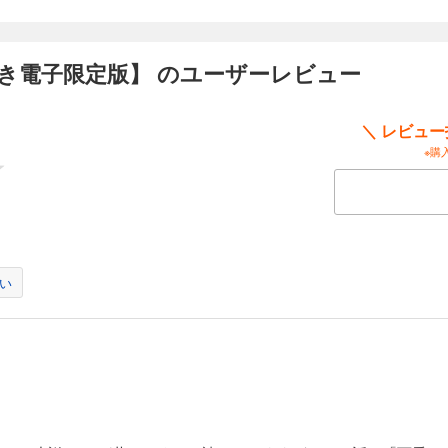
き電子限定版】 のユーザーレビュー
＼ レビュ
※購
い