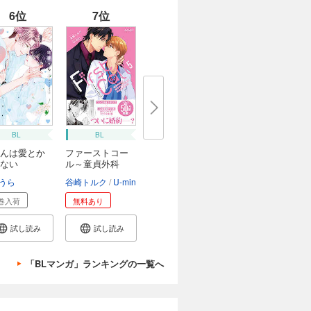
6位
7位
BL
BL
んは愛とか
ファーストコー
ない
ル～童貞外科
医、...
うら
谷崎トルク
U-min
巻入荷
無料あり
試し読み
試し読み
「BLマンガ」ランキングの一覧へ