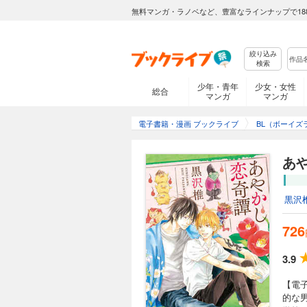
無料マンガ・ラノベなど、豊富なラインナップで18
絞り込み
検索
少年・青年
少女・女性
総合
マンガ
マンガ
電子書籍・漫画 ブックライブ
BL（ボーイズ
あ
黒沢
726
3.9
【電
的な