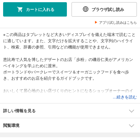
カートに入れる
ブラウザ試し読み
アプリ試し読みはこちら
※この商品はタブレットなど大きいディスプレイを備えた端末で読むこと
に適しています。また、文字だけを拡大することや、文字列のハイライ
ト、検索、辞書の参照、引用などの機能が使用できません。
恵比寿で人気を博したデザートのお店「歩粉」の磯谷仁美がアメリカン
ベイキングを学ぶために渡米。
ポートランドやバークレーでスイーツ＆オーガニックフードを食べ歩
き、おすすめのお店を紹介するガイドブックです。
おいしくて居心地のよい店づくりのヒントになるショップオーナーのイ
ンタビューやアメリカで出合ったお菓子の再現レシピも掲載。
...続きを読む
旅行に行かなくても楽しめる内容となっています。
詳しい情報を見る
閲覧環境