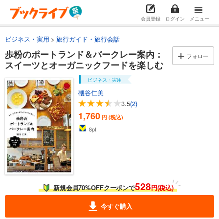
会員登録
ログイン
メニュー
ビジネス・実用
旅行ガイド・旅行会話
歩粉のポートランド＆バークレー案内：
フォロー
スイーツとオーガニックフードを楽しむ
ビジネス・実用
磯谷仁美
3.5
(2)
1,760
円 (税込)
8
pt
528
新規会員70%OFFクーポンで
円(税込)
今すぐ購入