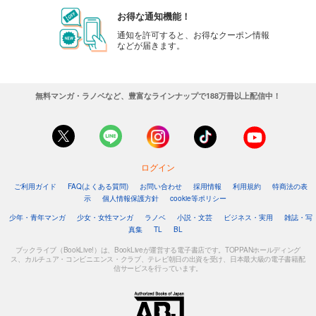
お得な通知機能！
通知を許可すると、お得なクーポン情報
などが届きます。
無料マンガ・ラノベなど、豊富なラインナップで188万冊以上配信中！
ログイン
ご利用ガイド
FAQ(よくある質問)
お問い合わせ
採用情報
利用規約
特商法の表
示
個人情報保護方針
cookie等ポリシー
少年・青年マンガ
少女・女性マンガ
ラノベ
小説・文芸
ビジネス・実用
雑誌・写
真集
TL
BL
ブックライブ（BookLive!）は、BookLiveが運営する電子書店です。TOPPANホールディング
ス、カルチュア・コンビニエンス・クラブ、テレビ朝日の出資を受け、日本最大級の電子書籍配
信サービスを行っています。