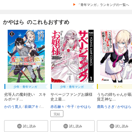
「青年マンガ」ランキングの一覧へ
かやはら のこれもおすすめ
少年・青年マンガ
少年・青年マンガ
ラノベ
劣等人の魔剣使い スキ
サベージファングお嬢様
うちの姉ちゃんが最
ルボード...
史上最...
貧乏神な...
かのう寛人
萩鵜アキ
かやはら
赤石赫々
午子
かやはら
鹿島うさぎ
かやはら
完結
試し読み
試し読み
試し読み