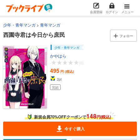
会員登録
ログイン
メニュー
少年・青年マンガ
青年マンガ
西園寺君は今日から庶民
フォロー
少年・青年マンガ
かやはら
-
(0)
495
円 (税込)
2
pt
完結
148
新規会員70%OFFクーポンで
円(税込)
今すぐ購入