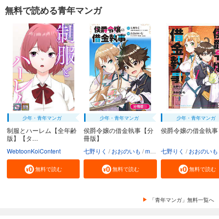
無料で読める青年マンガ
少年・青年マンガ
少年・青年マンガ
少年・青年マンガ
制服とハーレム【全年齢
侯爵令嬢の借金執事【分
侯爵令嬢の借金執事
版】【タ...
冊版】
WebtoonKoiContent
七野りく
おおのいも
mmu
七野りく
おおのいも
無料で読む
無料で読む
無料で読む
「青年マンガ」無料一覧へ