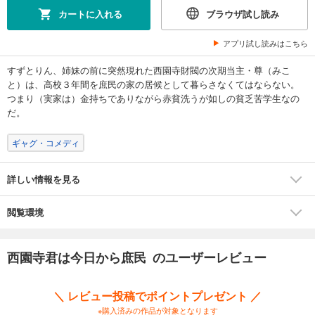
カートに入れる
ブラウザ試し読み
アプリ試し読みはこちら
すずとりん、姉妹の前に突然現れた西園寺財閥の次期当主・尊（みこ
と）は、高校３年間を庶民の家の居候として暮らさなくてはならない。
つまり（実家は）金持ちでありながら赤貧洗うが如しの貧乏苦学生なの
だ。
ギャグ・コメディ
詳しい情報を見る
閲覧環境
西園寺君は今日から庶民 のユーザーレビュー
＼ レビュー投稿でポイントプレゼント ／
※購入済みの作品が対象となります