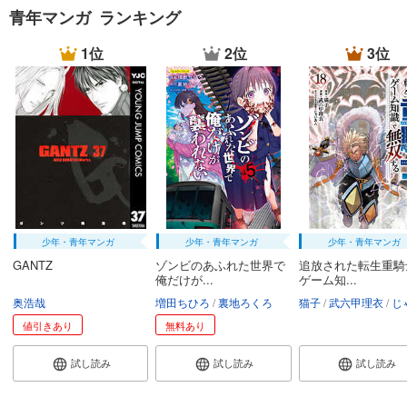
青年マンガ ランキング
1位
2位
3位
少年・青年マンガ
少年・青年マンガ
少年・青年マンガ
GANTZ
ゾンビのあふれた世界で
追放された転生重騎
俺だけが...
ゲーム知...
奥浩哉
増田ちひろ
裏地ろくろ
猫子
武六甲理衣
じゃい
値引きあり
無料あり
試し読み
試し読み
試し読み