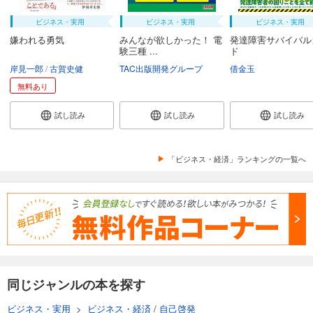
ビジネス・実用
ビジネス・実用
ビジネス・実用
嫌われる勇気
みんなが欲しかった！ 電
発達障害サバイバル
験三種 ...
ド
岸見一郎
古賀史健
TAC出版開発グループ
借金玉
無料あり
試し読み
試し読み
試し読み
「ビジネス・経済」ランキングの一覧へ
同じジャンルの本を探す
ビジネス・実用
>
ビジネス・経済
/
自己啓発