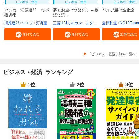
ビジネス・実用
ビジネス・実用
ビジネス・実用
マンガ 清原達郎 わが
夢とお金のつなぎ方 ─ 物
バルブ屋の進化論
投資術
語で読...
清原達郎
ウエノ
河野慶
三菱UFJモルガン・スタンレー証券株式会社
金原利道
NC10Team
無料で読む
無料で読む
無料で読む
「ビジネス・経済」無料一覧へ
ビジネス・経済 ランキング
1位
2位
3位