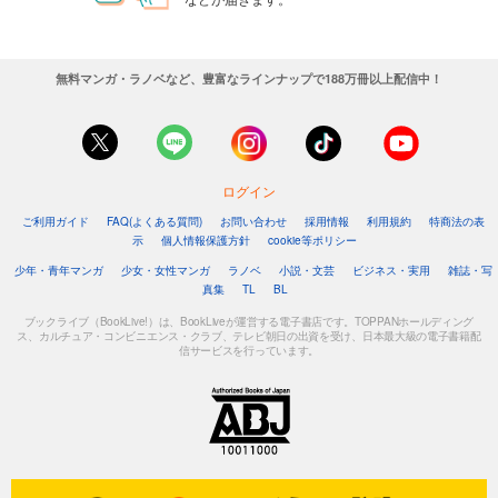
無料マンガ・ラノベなど、豊富なラインナップで188万冊以上配信中！
ログイン
ご利用ガイド
FAQ(よくある質問)
お問い合わせ
採用情報
利用規約
特商法の表
示
個人情報保護方針
cookie等ポリシー
少年・青年マンガ
少女・女性マンガ
ラノベ
小説・文芸
ビジネス・実用
雑誌・写
真集
TL
BL
ブックライブ（BookLive!）は、BookLiveが運営する電子書店です。TOPPANホールディング
ス、カルチュア・コンビニエンス・クラブ、テレビ朝日の出資を受け、日本最大級の電子書籍配
信サービスを行っています。