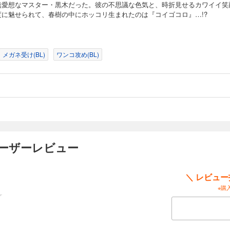
無愛想なマスター・黒木だった。彼の不思議な色気と、時折見せるカワイイ笑
度に魅せられて、春樹の中にホッコリ生まれたのは『コイゴコロ』…!?
メガネ受け(BL)
ワンコ攻め(BL)
ユーザーレビュー
＼ レビュ
※購