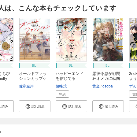
人は、こんな本もチェックしています
BL
BL
BL
くちび
オールドファッ
ハッピーエンド
悪役令息が戦闘
2n
elty
ションカップケ
を信じてる
狂オメガに転向
ょう
ー...
し...
こ
佐岸左岸
藤峰式
黄金
osoba
ずん
完結
完
し読み
試し読み
試し読み
試し読み
ガ