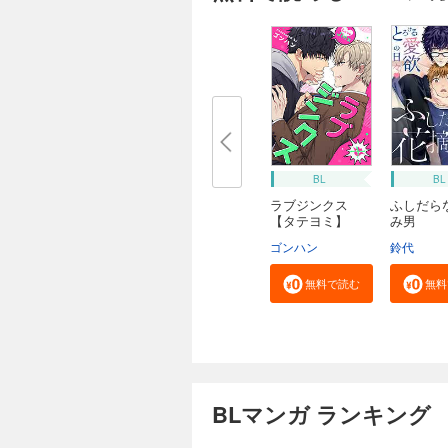
BL
BL
ラブジンクス
ふしだら
【タテヨミ】
み男
ゴンハン
鈴代
無料で読む
無料
BLマンガ ランキング