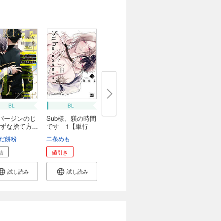
BL
BL
dバージンのじ
Sub様、躾の時間
ずな捨て方...
です 1【単行
本...
だ餅粉
二条めも
結
値引き
試し読み
試し読み