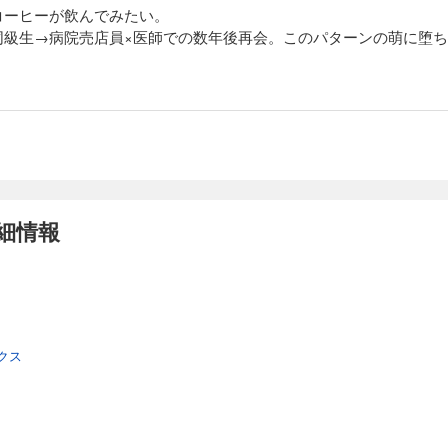
コーヒーが飲んでみたい。
同級生→病院売店員×医師での数年後再会。このパターンの萌に堕
細情報
クス