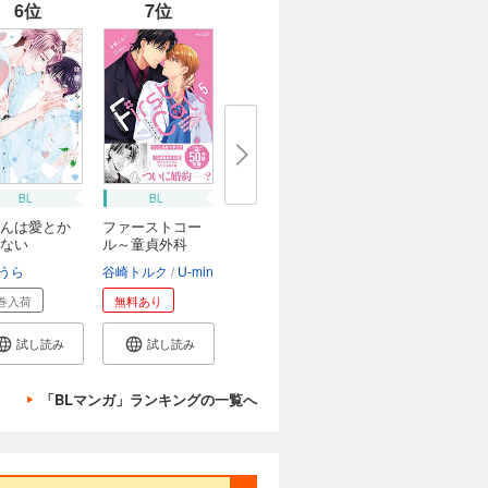
6位
7位
BL
BL
んは愛とか
ファーストコー
ない
ル～童貞外科
医、...
うら
谷崎トルク
U-min
巻入荷
無料あり
試し読み
試し読み
「BLマンガ」ランキングの一覧へ