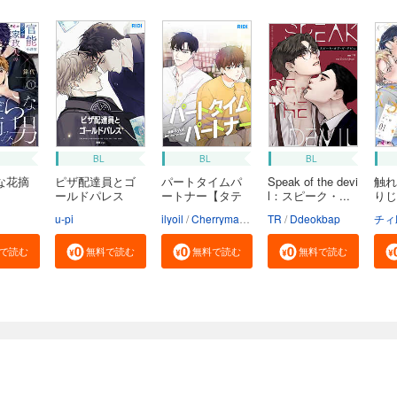
BL
BL
BL
な花摘
ピザ配達員とゴ
パートタイムパ
Speak of the devi
触れ
ールドパレス
ートナー【タテ
l：スピーク・...
りじ
【タ...
ヨ...
u-pi
ilyoil
Cherrymanju
TR
Ddeokbap
チィ
で読む
無料で読む
無料で読む
無料で読む