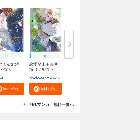
BL
BL
たいのは香
恋愛至上主義区
ゃなく
域（フルカラ
ー）
助
Kkokkeu
Hwacha
Aquram
無料で読む
無料で読む
「BLマンガ」無料一覧へ