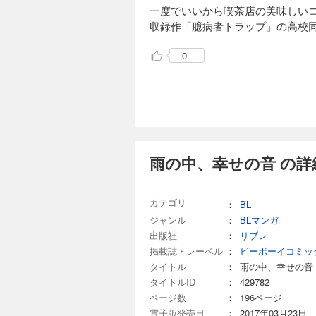
一度でいいから喫茶店の美味しい
収録作「臆病者トラップ」の高校
0
雨の中、幸せの音 の詳
カテゴリ
：
BL
ジャンル
：
BLマンガ
出版社
：
リブレ
掲載誌・レーベル
：
ビーボーイコミッ
タイトル
：
雨の中、幸せの音
タイトルID
：
429782
ページ数
：
196ページ
電子版発売日
：
2017年03月23日