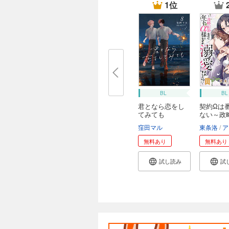
1位
BL
BL
君となら恋をし
契約Ωは
てみても
ない～政略
窪田マル
東条洛
アス
無料あり
無料あり
試し読み
試