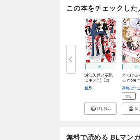
この本をチェックした
BL
BL
滅法矢鱈と弱気
とろける
にキス(1)【コ
る more m
ミ...
【...
腰乃
高崎ぼす
完結
試し読み
試
無料で読める BLマン