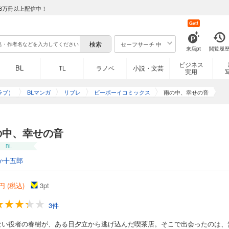
8万冊以上配信中！
Get!
セーフサーチ 中
来店pt
閲覧履
ビジネス
BL
TL
ラノベ
小説・文芸
実用
ラブ）
BLマンガ
リブレ
ビーボーイコミックス
雨の中、幸せの音
の中、幸せの音
BL
か十五郎
円 (税込)
3
pt
3件
ない役者の春樹が、ある日夕立から逃げ込んだ喫茶店。そこで出会ったのは、