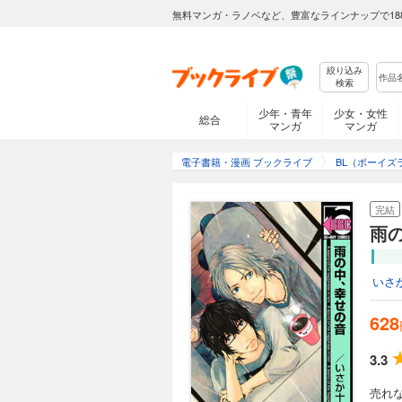
無料マンガ・ラノベなど、豊富なラインナップで18
絞り込み
検索
少年・青年
少女・女性
総合
マンガ
マンガ
電子書籍・漫画 ブックライブ
BL（ボーイズ
完結
雨
いさ
628
3.3
売れ