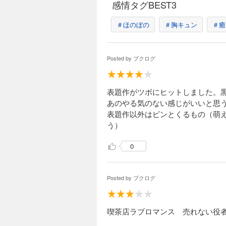
感情タグBEST3
＃ほのぼの
＃胸キュン
＃癒
Posted by
ブクログ
表題作がツボにヒットしました。
あのやる気のない感じがいいと思
表題作以外はピンとくるもの（萌
う）
0
Posted by
ブクログ
喫茶店ラブロマンス 売れない役