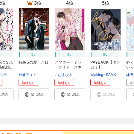
2位
3位
4位
5位
BL
BL
BL
番になれ
特級αの愛したΩ
アフター・ミッ
PAYBACK【タテ
心く
結婚...
ドナイト・スキ
ヨミ】
いら
ン
ティル編集部
神波アユミ
にむまひろ
fujoking
SAMK
鉢野
無料あり
無料あり
無料あり
続
し読み
試し読み
試し読み
試し読み