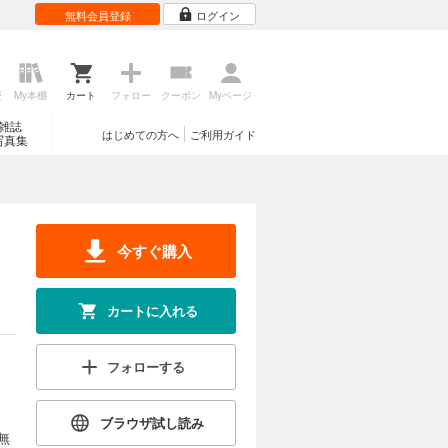
無料会員登録
ログイン
歴
My本棚
カート
フォロー
クーポン
Myページ
雑誌
はじめての方へ
ご利用ガイド
写真集
今すぐ購入
カートに入れる
フォローする
ブラウザ試し読み
無