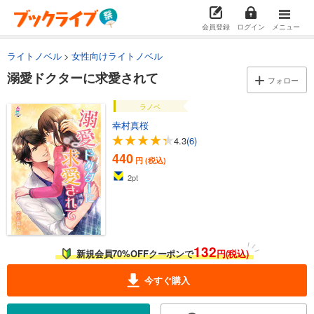
会員登録
ログイン
メニュー
ライトノベル
女性向けライトノベル
溺愛ドクターに求愛されて
フォロー
ラノベ
幸村真桜
4.3
(6)
440
円 (税込)
2
pt
132
新規会員70%OFFクーポンで
円(税込)
今すぐ購入