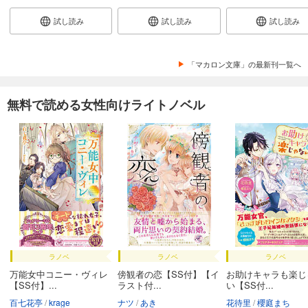
試し読み
試し読み
試し読み
「マカロン文庫」の最新刊一覧へ
無料で読める女性向けライトノベル
ラノベ
ラノベ
ラノベ
万能女中コニー・ヴィレ
傍観者の恋【SS付】【イ
お助けキャラも楽じ
【SS付】...
ラスト付...
い【SS付...
百七花亭
krage
ナツ
あき
花待里
櫻庭まち