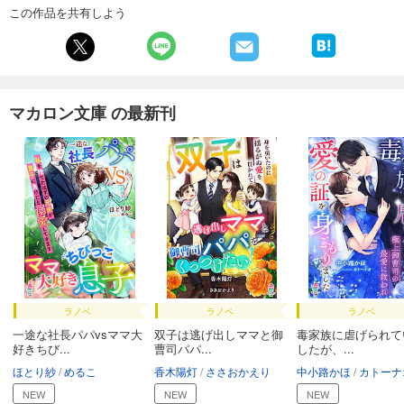
この作品を共有しよう
マカロン文庫 の最新刊
ラノベ
ラノベ
ラノベ
一途な社長パパvsママ大
双子は逃げ出しママと御
毒家族に虐げられて
好きちび...
曹司パパ...
したが、...
ほとり紗
めるこ
香木陽灯
ささおかえり
中小路かほ
カトーナ
NEW
NEW
NEW