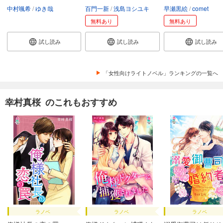
中村颯希
ゆき哉
百門一新
浅島ヨシユキ
早瀬黒絵
comet
無料あり
無料あり
試し読み
試し読み
試し読み
「女性向けライトノベル」ランキングの一覧へ
幸村真桜 のこれもおすすめ
ラノベ
ラノベ
ラノベ