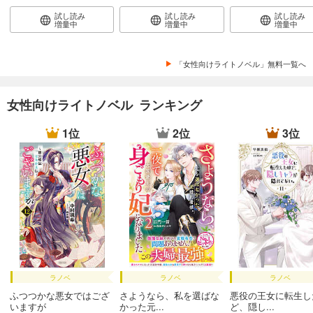
試し読み
試し読み
試し読み
増量中
増量中
増量中
「女性向けライトノベル」無料一覧へ
女性向けライトノベル ランキング
1位
2位
3位
ラノベ
ラノベ
ラノベ
ふつつかな悪女ではござ
さようなら、私を選ばな
悪役の王女に転生し
いますが
かった元...
ど、隠し...