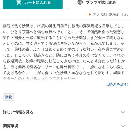
カートに入れる
ブラウザ試し読み
アプリ試し読みはこちら
病院で働く沙織は、29歳の誕生日前日に彼氏の浮気現場を目撃してしま
い、ひとり京都へと傷心旅行へ行くことに。そこで偶然出会った魅惑な
男性・裕介と一緒に観光することになった沙織は、まだ会って間もない
というのに、甘く迫ってくる彼に戸惑いながらも、惹かれてしまう。そ
して、最後の夜、ふたりはめくるめく夢のような熱い一夜を過ごすのだ
った。ところが、朝起きると、隣にはもう裕介の姿はなくて…。それか
ら数週間後、沙織の職場に赴任してきたのは、なんと裕介だった!? しか
も、彼は業界で有名なエリート心臓外科医で…。「嫌になるくらい愛し
てあげるから」――深く傷ついた沙織の頑なな心を甘く溶かす、溺愛ド
クターとのとろけるようなラブストーリー。
...続きを読む
溺愛
詳しい情報を見る
閲覧環境