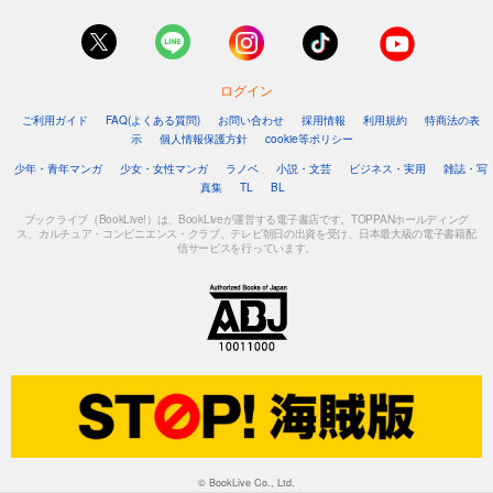
ログイン
ご利用ガイド
FAQ(よくある質問)
お問い合わせ
採用情報
利用規約
特商法の表
示
個人情報保護方針
cookie等ポリシー
少年・青年マンガ
少女・女性マンガ
ラノベ
小説・文芸
ビジネス・実用
雑誌・写
真集
TL
BL
ブックライブ（BookLive!）は、BookLiveが運営する電子書店です。TOPPANホールディング
ス、カルチュア・コンビニエンス・クラブ、テレビ朝日の出資を受け、日本最大級の電子書籍配
信サービスを行っています。
© BookLive Co., Ltd.