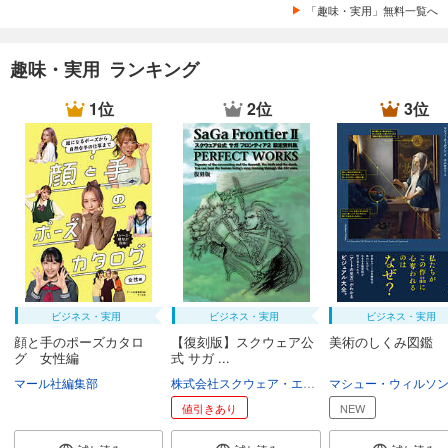
「趣味・実用」無料一覧へ
趣味・実用 ランキング
1位
2位
3位
ビジネス・実用
ビジネス・実用
ビジネス・実用
顔と手のポーズカタロ
【復刻版】スクウェア公
美術のしくみ図鑑
グ 女性編
式 サガ ...
マール社編集部
株式会社スクウェア・エニックス
マシュー・ウィルソ
値引きあり
NEW