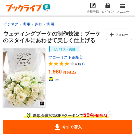
会員登録
ログイン
メニュー
ビジネス・実用
趣味・実用
ウェディングブーケの制作技法：ブーケ
フォロー
のスタイルにあわせて美しく仕上げる
ビジネス・実用
フローリスト編集部
4.0
(1)
1,980
円 (税込)
9
pt
594
新規会員70%OFFクーポンで
円(税込)
今すぐ購入