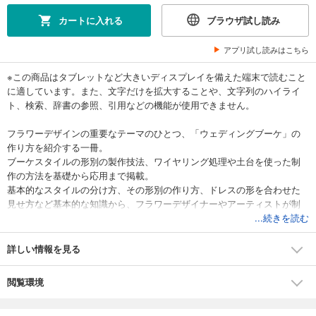
カートに入れる
ブラウザ試し読み
アプリ試し読みはこちら
※この商品はタブレットなど大きいディスプレイを備えた端末で読むこと
に適しています。また、文字だけを拡大することや、文字列のハイライ
ト、検索、辞書の参照、引用などの機能が使用できません。
フラワーデザインの重要なテーマのひとつ、「ウェディングブーケ」の
作り方を紹介する一冊。
ブーケスタイルの形別の製作技法、ワイヤリング処理や土台を使った制
作の方法を基礎から応用まで掲載。
基本的なスタイルの分け方、その形別の作り方、ドレスの形を合わせた
見せ方など基本的な知識から、フラワーデザイナーやアーティストが制
作した、ブーケのアイデア、フラワーコンペティション用のブーケのイ
...続きを読む
ンスピレーションまで、さまざまな作品とその制作ポイントを紹介す
る。
詳しい情報を見る
閲覧環境