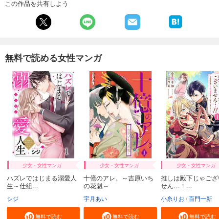
この作品を共有しよう
無料で読める女性マンガ
少女・女性マンガ
少女・女性マンガ
少女・女性マンガ
ハズレではじまる溺愛人
十億のアレ。～吉原いち
推しは殿下じゃござ
生～仕組...
の花魁～
せん…！...
シジ
宇月あい
小糸りお
百門一新
無料で読む
無料で読む
無料で読む