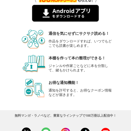
通信を気にせずにサクサク読める！
作品をダウンロードすれば、いつでもど
こでも読書が楽しめます。
本棚を作って本の整理ができる！
ジャンルや作家ごとなどに本を分類し
て、鍵もかけられます。
お得な通知機能！
通知を許可すると、お得なクーポン情報
などが届きます。
無料マンガ・ラノベなど、豊富なラインナップで188万冊以上配信中！