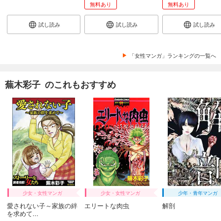
無料あり
無料あり
試し読み
試し読み
試し読み
「女性マンガ」ランキングの一覧へ
蕪木彩子 のこれもおすすめ
少女・女性マンガ
少女・女性マンガ
少年・青年マンガ
愛されない子～家族の絆
エリートな肉虫
解剖
を求めて...