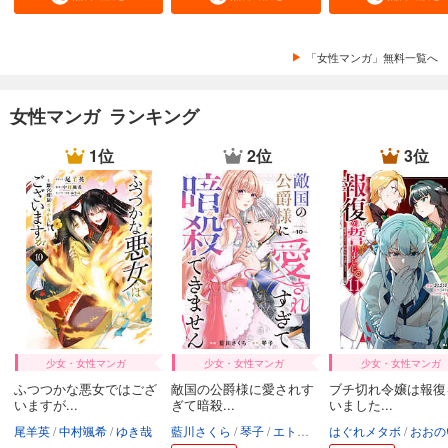
「女性マンガ」無料一覧へ
女性マンガ ランキング
1位
2位
3位
少女・女性マンガ
少女・女性マンガ
少女・女性マンガ
ふつつかな悪女ではござ
敵国の公爵様に愛されす
ブチ切れ令嬢は報復
いますが...
ぎて暗殺...
いました...
尾羊英
中村颯希
ゆき哉
藍川さくら
琴子
エトワール編集部
はぐれメタボ
おおの