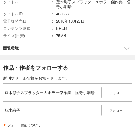
タイトル
蕪木彩子スプラッター＆ホラー傑作集 怪
奇小劇場
タイトルID
405656
電子版発売日
2016年10月27日
コンテンツ形式
EPUB
サイズ(目安)
75MB
閲覧環境
作品・作者をフォローする
新刊やセール情報をお知らせします。
蕪木彩子スプラッター＆ホラー傑作集 怪奇小劇場
フォロー
蕪木彩子
フォロー
フォロー機能について