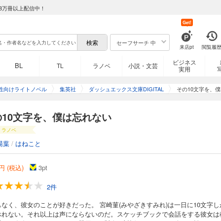
8万冊以上配信中！
Get!
セーフサーチ 中
来店pt
閲覧履
ビジネス
BL
TL
ラノベ
小説・文芸
実用
性向けライトノベル
集英社
ダッシュエックス文庫DIGITAL
その10文字を、
の10文字を、僕は忘れない
ラノベ
湯葉
/
はねこと
円 (税込)
3
pt
2件
もなく、彼女のことが好きだった。 宮崎菫(みやざきすみれ)は一日に10文字し
べれない。それ以上は声にならないのだ。スケッチブックで会話をする彼女は