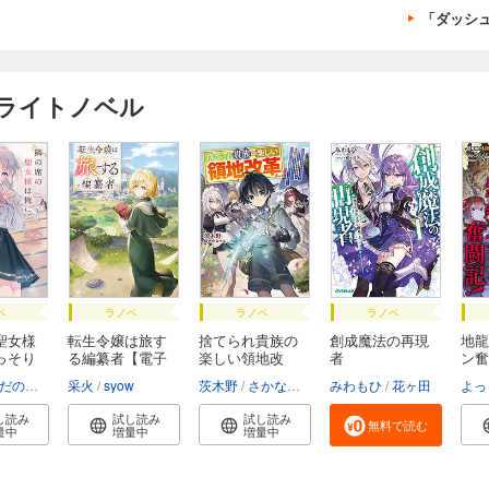
「ダッシュ
けライトノベル
ベ
ラノベ
ラノベ
ラノベ
聖女様
転生令嬢は旅す
捨てられ貴族の
創成魔法の再現
地龍
っそり
る編纂者【電子
楽しい領地改
者
ン奮
Ｓ...
革 ...
目...
のゆきこ
采火
syow
茨木野
さかなへん
みわもひ
花ヶ田
よっ
し読み
試し読み
試し読み
無料で読む
量中
増量中
増量中