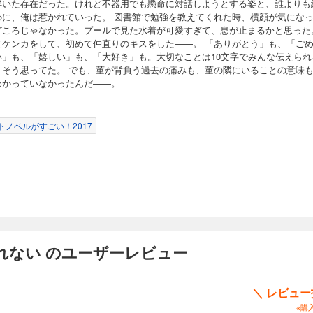
浮いた存在だった。けれど不器用でも懸命に対話しようとする姿と、誰よりも
心に、俺は惹かれていった。 図書館で勉強を教えてくれた時、横顔が気にな
どころじゃなかった。プールで見た水着が可愛すぎて、息が止まるかと思った
てケンカをして、初めて仲直りのキスをした――。 「ありがとう」も、「ご
い」も、「嬉しい」も、「大好き」も。大切なことは10文字でみんな伝えられ
、そう思ってた。 でも、菫が背負う過去の痛みも、菫の隣にいることの意味
わかっていなかったんだ――。
トノベルがすごい！2017
れない のユーザーレビュー
＼ レビュ
※購