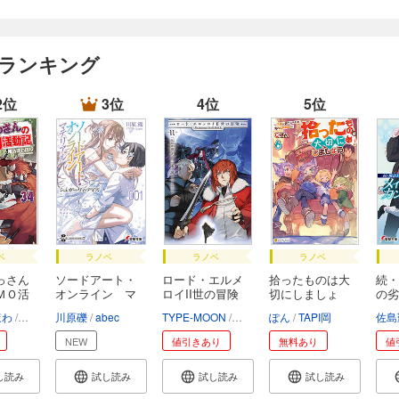
 ランキング
2位
3位
4位
5位
ベ
ラノベ
ラノベ
ラノベ
っさん
ソードアート・
ロード・エルメ
拾ったものは大
続・
ＭＯ活
オンライン マ
ロイII世の冒険
切にしましょ
の劣
テ...
う ...
ジ...
ほわ
ヤマーダ
川原礫
abec
TYPE-MOON
三田誠
ぽん
坂本みねぢ
TAPI岡
佐島
NEW
値引きあり
無料あり
値
し読み
試し読み
試し読み
試し読み