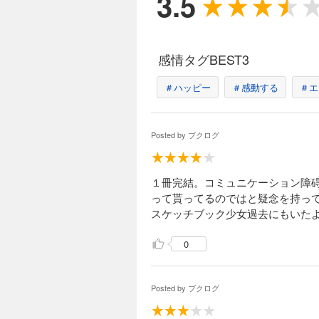
3.5
感情タグBEST3
＃ハッピー
＃感動する
＃エ
Posted by
ブクログ
１冊完結。コミュニケーション障
って貰ってるのではと疑念を持っ
スケッチブック少女過去にもいた
0
Posted by
ブクログ