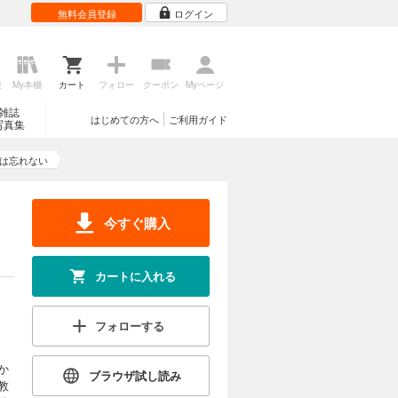
無料会員登録
ログイン
歴
My本棚
カート
フォロー
クーポン
Myページ
雑誌
はじめての方へ
ご利用ガイド
写真集
僕は忘れない
今すぐ購入
カートに入れる
フォローする
か
ブラウザ試し読み
教