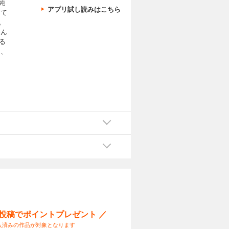
純
アプリ試し読みはこちら
って
。
めん
る
も、
ー投稿でポイントプレゼント ／
入済みの作品が対象となります