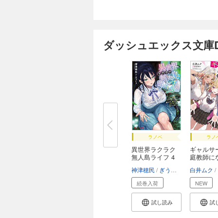
ダッシュエックス文庫DI
ラノベ
ラノ
異世界ラクラク
ギャルサ
無人島ライフ 4
庭教師に
...
た。
神津穂民
ぎうにう
白井ムク
続巻入荷
NEW
試し読み
試