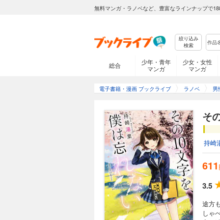
無料マンガ・ラノベなど、豊富なラインナップで18
絞り込み
検索
少年・青年
少女・女性
総合
マンガ
マンガ
電子書籍・漫画 ブックライブ
ラノベ
男
そ
持崎
611
3.5
途方
しゃ