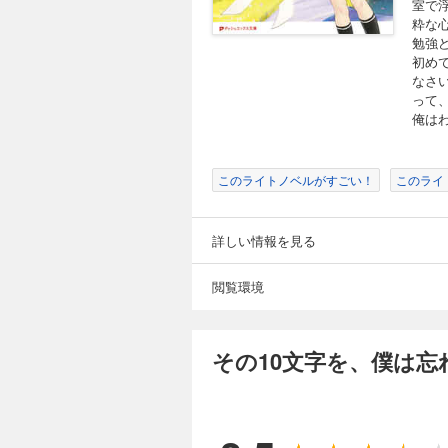
室で
粋な
勉強
初め
なさ
って
俺は
このライトノベルがすごい！
このライ
詳しい情報を見る
閲覧環境
その10文字を、僕は忘