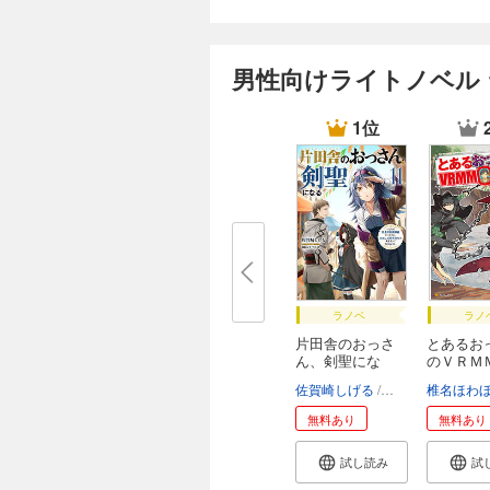
男性向けライトノベル
1位
ラノベ
ラノ
片田舎のおっさ
とあるお
ん、剣聖にな
のＶＲＭ
る ...
動...
佐賀崎しげる
鍋島テツヒロ
椎名ほわ
無料あり
無料あり
試し読み
試