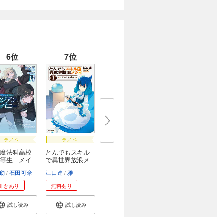
6位
7位
ラノベ
ラノベ
魔法科高校
とんでもスキル
等生 メイ
で異世界放浪メ
シ
勤
石田可奈
江口連
雅
引きあり
無料あり
試し読み
試し読み