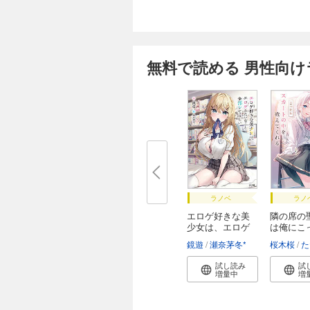
無料で読める 男性向
ラノベ
ラノ
エロゲ好きな美
隣の席の
少女は、エロゲ
は俺にこ
み...
ス...
鏡遊
瀬奈茅冬*
桜木桜
ただ
試し読み
試
増量中
増