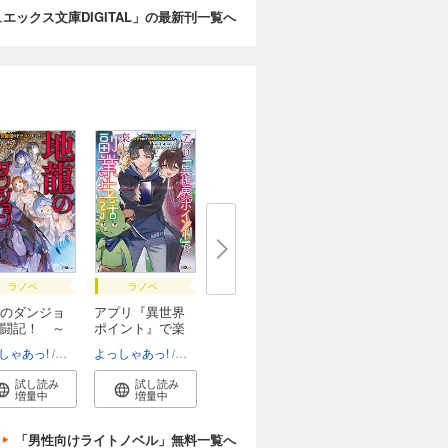
エックス文庫DIGITAL」の最新刊一覧へ
ラノベ
ラノベ
のダンジョ
アプリ『異世界
闘記！ ～
ポイント』で楽
し...
しゃあっ!
こるせ
よっしゃあっ!
カラスBTK
試し読み
試し読み
増量中
増量中
「男性向けライトノベル」無料一覧へ