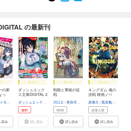
GITAL の最新刊
ベ
ラノベ
ラノベ
ラノベ
ーの家
ダッシュエック
戦狼と軍姫の征
キングダム 魂の
なっ
ス文庫DIGITAL 2
戦
決戦 映画ノベ
0...
ラ...
トモゼロ
ダッシュエックス文庫編集部
川口士
美弥月いつか
原泰久
黒岩勉
綾坂キョ
無料
NEW
続巻入荷
し読み
試し読み
試し読み
試し読み