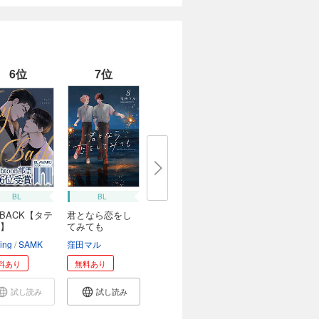
6位
7位
BL
BL
YBACK【タテ
君となら恋をし
】
てみても
king
SAMK
窪田マル
料あり
無料あり
試し読み
試し読み