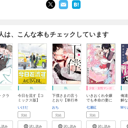
人は、こんな本もチェックしています
BL
BL
少女・女性マンガ
・クラ
今日を流す【コ
下僕さまの言う
いきおくれ令嬢
俺達
ミックス版】
とおり【単行本
でも本命の妻に
解な
版...
な...
で...
いけだ
おち
七瀬紅
Mり
完結
完結
完結
し読み
試し読み
試し読み
試し読み