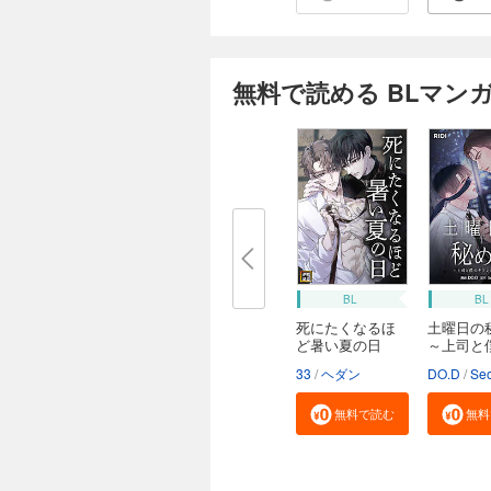
無料で読める BLマン
BL
BL
死にたくなるほ
土曜日の
ど暑い夏の日
～上司と
【タ...
ケ...
33
ヘダン
DO.D
Seo
無料で読む
無料