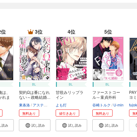
2位
3位
4位
5位
BL
BL
BL
俺は、
契約Ωは番になれ
甘咬みリップラ
ファーストコー
PA
かれま
ない～政略結婚...
イン
ル～童貞外科
ヨミ
医、...
コ
東条洛
アスティル編集部
よも灯
谷崎トルク
U-min
fujo
無料あり
値引きあり
無料あり
無
し読み
試し読み
試し読み
試し読み