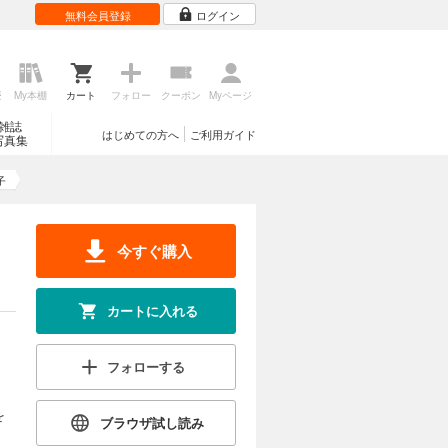
無料会員登録
ログイン
歴
My本棚
カート
フォロー
クーポン
Myページ
雑誌
はじめての方へ
ご利用ガイド
写真集
子
今すぐ購入
カートに入れる
フォローする
を
ブラウザ試し読み