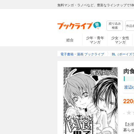
無料マンガ・ラノベなど、豊富なラインナップで18
絞り込み
検索
少年・青年
少女・女性
総合
マンガ
マンガ
電子書籍・漫画 ブックライブ
BL（ボーイズ
肉
渡辺
220
-
【お
募らせ