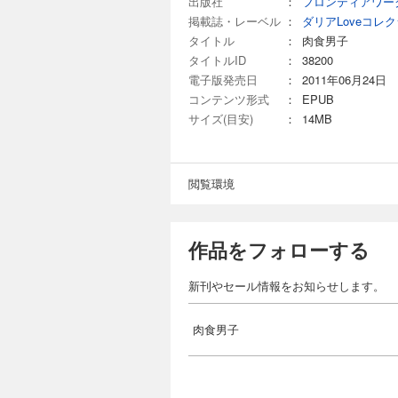
出版社
：
フロンティアワー
掲載誌・レーベル
：
ダリアLoveコレ
タイトル
：
肉食男子
タイトルID
：
38200
電子版発売日
：
2011年06月24日
コンテンツ形式
：
EPUB
サイズ(目安)
：
14MB
閲覧環境
作品をフォローする
新刊やセール情報をお知らせします。
肉食男子