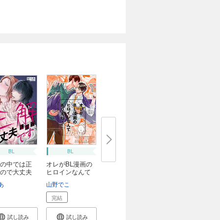
BL
BL
の中では正
オレがBL漫画の
ので大丈夫
ヒロインなんて
あ...
あ
山野でこ
完結
試し読み
試し読み