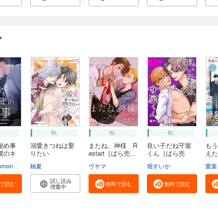
ガ
BL
BL
BL
秘め事
溺愛きつねは娶
またね、神様 R
良い子だね守屋
もう
僕のキ
りたい
estart［ばら売...
くん［ばら売
えた
り］
売...
monhwa
柚夏
ヴヤマ
堀すいか
愛葉
試し読み
で読む
無料で読む
無料で読む
増量中