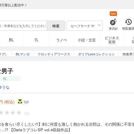
8万冊以上配信中！
Get!
セーフサーチ 中
来店pt
閲覧履
ビジネス
BL
TL
ラノベ
小説・文芸
実用
ラブ）
BLマンガ
フロンティアワークス
ダリアLoveコレクション
肉食男
食男子
BL
ゆうな
円 (税込)
1
pt
0件
前を食らい尽くしたい!!】剣に何度も激しく抱かれる次郎は、その関係に不安
…!? 【DariaラブコレSP vol.4収録作品】