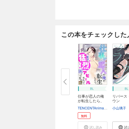
この本をチェックした
BL
BL
仕事が恋人の俺
リバース
が転生したら、
ウン
男...
TENCENTAnimation&Comics
小山璃子
無料
試し読み
試