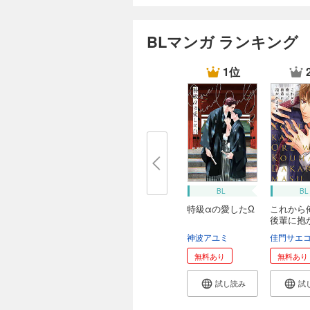
BLマンガ ランキング
1位
BL
BL
特級αの愛したΩ
これから
後輩に抱
す
神波アユミ
佳門サエ
無料あり
無料あり
試し読み
試