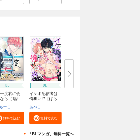
BL
BL
一度君に会
イケボ配信者は
なら［1話
俺狙い!?［ばら
売...
もーこ
あぺこ
無料で読む
無料で読む
「BLマンガ」無料一覧へ