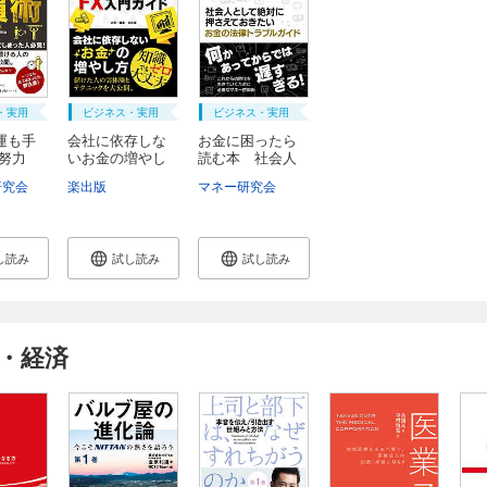
・実用
ビジネス・実用
ビジネス・実用
運も手
会社に依存しな
お金に困ったら
 努力
いお金の増やし
読む本 社会人
方...
と...
研究会
楽出版
マネー研究会
し読み
試し読み
試し読み
・経済