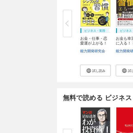
ビジネス・実用
ビジネス
お金・仕事・恋
お金も幸
愛運が上がる！
に入る！
運...
不...
能力開発研究会
能力開発
試し読み
試
無料で読める ビジネス