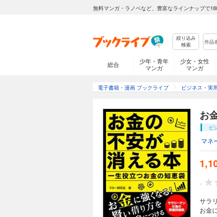
無料マンガ・ラノベなど、豊富なラインナップで18
絞り込み
検索
少年・青年
少女・女性
総合
マンガ
マンガ
電子書籍・漫画 ブックライブ
ビジネス・実
お
ビ
マネ
1,1
-
サラ
お金