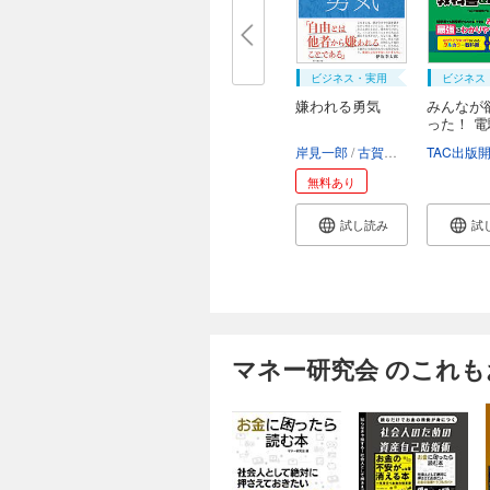
ビジネス・実用
ビジネス
嫌われる勇気
みんなが
った！ 
...
岸見一郎
古賀史健
無料あり
試し読み
試
マネー研究会 のこれ