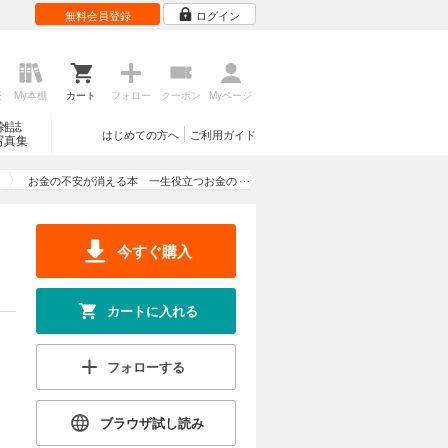
無料会員登録
ログイン
歴
My本棚
カート
フォロー
クーポン
Myページ
雑誌
はじめての方へ
ご利用ガイド
写真集
お金の不安が消える本 一生役立つお金の
知恵袋
今すぐ購入
カートに入れる
フォローする
ブラウザ試し読み