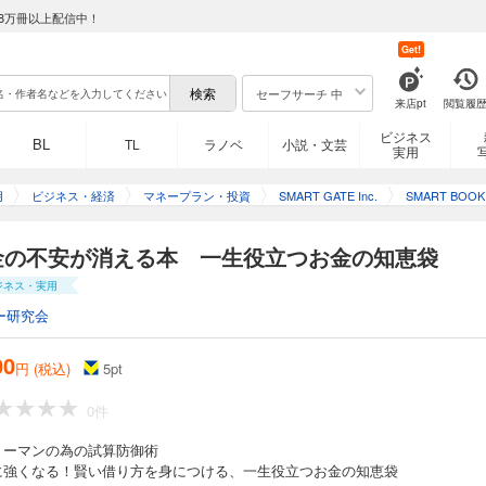
8万冊以上配信中！
Get!
セーフサーチ 中
来店pt
閲覧履
ビジネス
BL
TL
ラノベ
小説・文芸
実用
用
ビジネス・経済
マネープラン・投資
SMART GATE Inc.
SMART BOOK
金の不安が消える本 一生役立つお金の知恵袋
ジネス・実用
ー研究会
00
円 (税込)
5
pt
0件
リーマンの為の試算防御術
に強くなる！賢い借り方を身につける、一生役立つお金の知恵袋