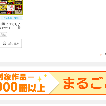
ビジネス・実用
知識ゼロでもよ
くわかる！ 賢
いお金の使い方
完結
教本
試し読み