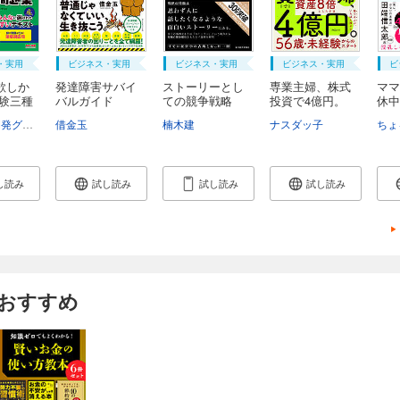
・実用
ビジネス・実用
ビジネス・実用
ビジネス・実用
ビ
欲しか
発達障害サバイ
ストーリーとし
専業主婦、株式
ママ
電験三種
バルガイド
ての競争戦略
投資で4億円。
休中
優...
た...
TAC出版開発グループ
借金玉
楠木建
ナスダッ子
ちょ
し読み
試し読み
試し読み
試し読み
もおすすめ