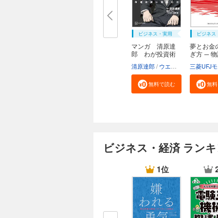
ビジネス・実用
ビジネス
マンガ 清原達
夢とお金
郎 わが投資術
ぎ方 ─ 
読...
清原達郎
ウエノ
河野慶
無料で読む
無料
ビジネス・経済 ラン
1位