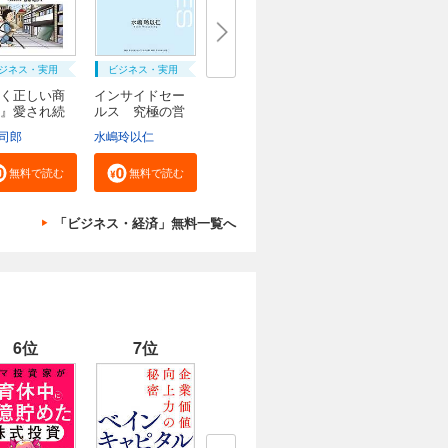
ジネス・実用
ビジネス・実用
く正しい商
インサイドセー
』愛され続
ルス 究極の営
業...
司郎
水嶋玲以仁
無料で読む
無料で読む
「ビジネス・経済」無料一覧へ
6位
7位