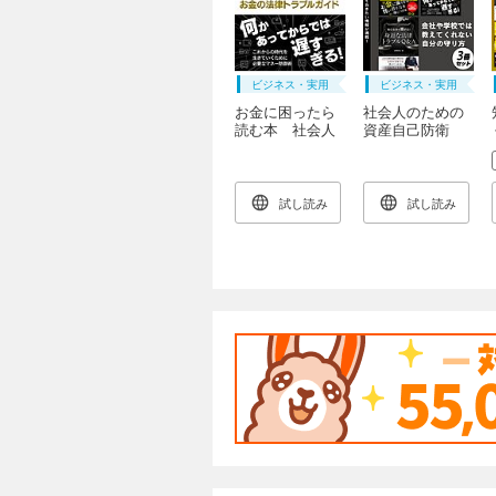
ビジネス・実用
ビジネス・実用
お金に困ったら
社会人のための
読む本 社会人
資産自己防衛
として絶対に押
術 3冊セット
さえておきたい
お金の法律トラ
ブルガイド
試し読み
試し読み