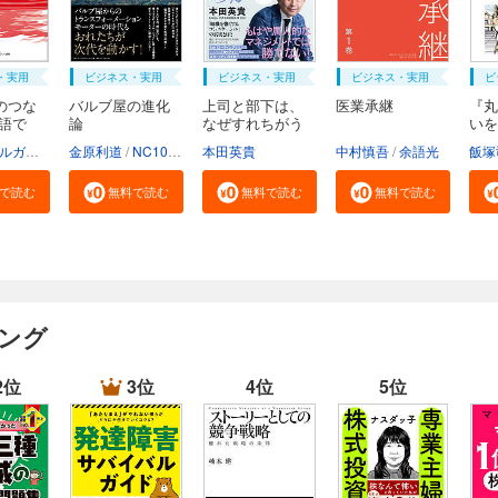
・実用
ビジネス・実用
ビジネス・実用
ビジネス・実用
ビ
のつな
バルブ屋の進化
上司と部下は、
医業承継
『丸
物語で
論
なぜすれちがう
いを
の...
け...
三菱UFJモルガン・スタンレー証券株式会社
金原利道
NC10Team
本田英貴
中村慎吾
余語光
飯塚
で読む
無料で読む
無料で読む
無料で読む
キング
2位
3位
4位
5位