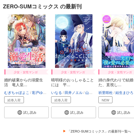
ZERO-SUMコミックス の最新刊
少女・女性マンガ
少女・女性マンガ
少女・女性マンガ
婚約破棄からの溺愛生
晴明様のおっしゃること
姉の身代わりで結婚
活 竜人皇...
には 平...
た、直視し...
むぎちゃぽよこ
彩戸ゆめ
小田すずか
いなる
田井ノエル
山科章
祈里咲杜
結生まひろ
続巻入荷
続巻入荷
NEW
試し読み
試し読み
試し読み
「ZERO-SUMコミックス」の最新刊一覧へ