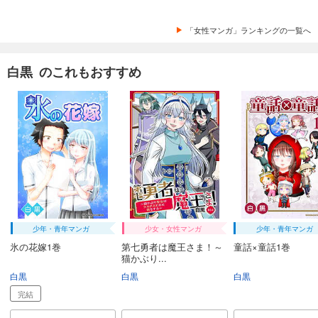
「女性マンガ」ランキングの一覧へ
白黒 のこれもおすすめ
少年・青年マンガ
少女・女性マンガ
少年・青年マンガ
氷の花嫁1巻
第七勇者は魔王さま！～
童話×童話1巻
猫かぶり...
白黒
白黒
白黒
完結