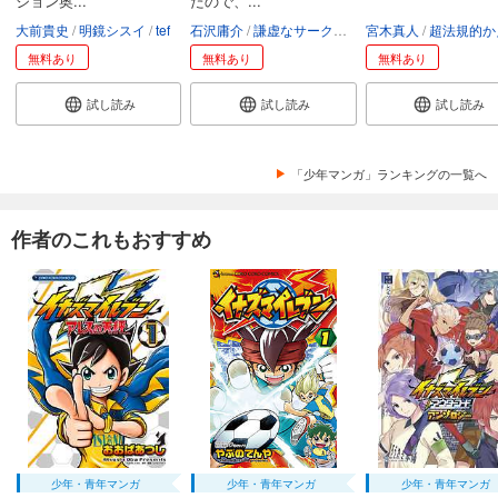
ジョン奥...
たので、...
大前貴史
明鏡シスイ
tef
石沢庸介
謙虚なサークル
メル。
宮木真人
超法規的かえ
無料あり
無料あり
無料あり
試し読み
試し読み
試し読み
「少年マンガ」ランキングの一覧へ
作者のこれもおすすめ
少年・青年マンガ
少年・青年マンガ
少年・青年マンガ