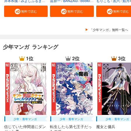
岸本和葉
みよしふるまち
booklistaSTUDIO
苗原一
BANZAI3
booklistaSTUDIO
もりこも
黒六
如月
無料で読む
無料で読む
無料で読む
「少年マンガ」無料一覧へ
少年マンガ ランキング
1位
2位
3位
少年・青年マンガ
少年・青年マンガ
少年・青年マンガ
信じていた仲間達にダン
転生したら第七王子だっ
魔女と傭兵