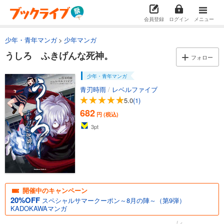
会員登録
ログイン
メニュー
少年・青年マンガ
少年マンガ
うしろ ふきげんな死神。
フォロー
少年・青年マンガ
青刃時雨
/
レベルファイブ
5.0
(1)
682
円 (税込)
3
pt
開催中のキャンペーン
20%OFF
スペシャルサマークーポン～8月の陣～（第9弾）
KADOKAWAマンガ