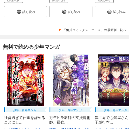
試し読み
試し読み
試し読み
「角川コミックス・エース」の最新刊一覧へ
無料で読める少年マンガ
少年・青年マンガ
少年・青年マンガ
少年・青年マンガ
社畜過ぎて仕事を辞める
万年ヒラ教師の支援魔術
異世界でも鍵屋さん
ことにし...
師、最強...
子単行本...