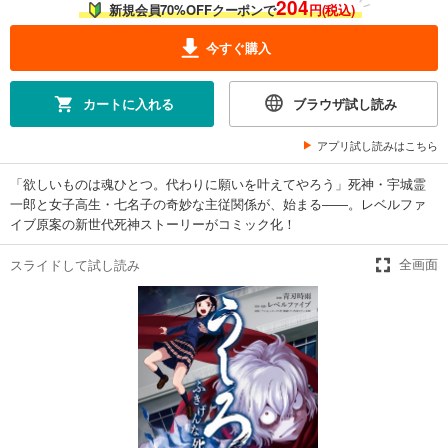
204
新規会員70%OFFクーポンで
円(税込)
今すぐ購入
カートに入れる
ブラウザ試し読み
アプリ試し読みはこちら
「欲しいものは魂ひとつ。代わりに願いを叶えてやろう」死神・宇城霊
一郎と女子高生・七名子の奇妙な主従関係が、始まる――。レベルファ
イブ原案の新世代死神ストーリーがコミック化！
スライドして試し読み
全画面