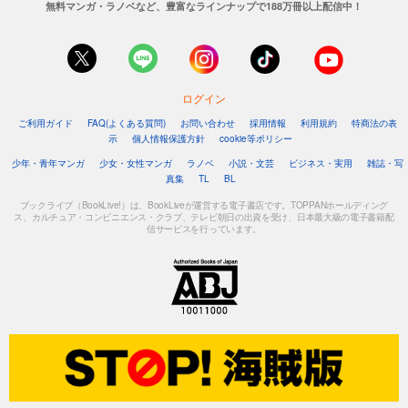
無料マンガ・ラノベなど、豊富なラインナップで188万冊以上配信中！
ログイン
ご利用ガイド
FAQ(よくある質問)
お問い合わせ
採用情報
利用規約
特商法の表
示
個人情報保護方針
cookie等ポリシー
少年・青年マンガ
少女・女性マンガ
ラノベ
小説・文芸
ビジネス・実用
雑誌・写
真集
TL
BL
ブックライブ（BookLive!）は、BookLiveが運営する電子書店です。TOPPANホールディング
ス、カルチュア・コンビニエンス・クラブ、テレビ朝日の出資を受け、日本最大級の電子書籍配
信サービスを行っています。