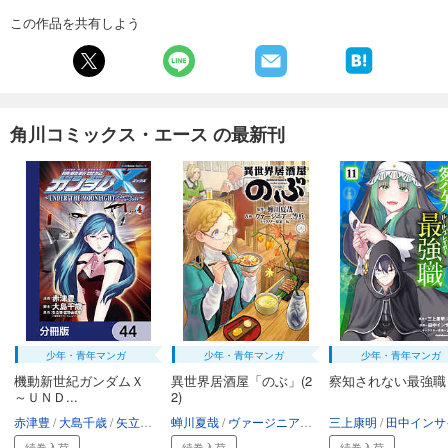
この作品を共有しよう
角川コミックス・エース の最新刊
少年・青年マンガ
少年・青年マンガ
少年・青年マンガ
機動新世紀ガンダムＸ
異世界居酒屋「のぶ」(2
察知されない最強職
～ＵＮＤ...
2)
赤津豊
大島千歳
矢立肇・富野由悠季
蝉川夏哉
ヴァージニア二等兵
三上康明
転
田中インサイ
続巻入荷
続巻入荷
続巻入荷