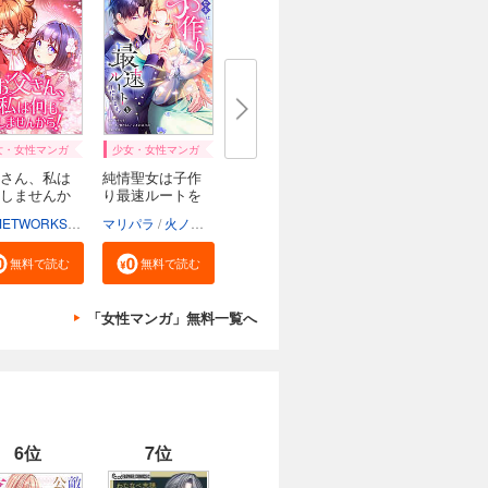
女・女性マンガ
少女・女性マンガ
さん、私は
純情聖女は子作
しませんか
り最速ルートを
目...
COMETWORKS
Jinsaeha
マリパラ
REDICE STUDIO
火ノ鹿たもん
スガシ
いるかのつの
studio73
無料で読む
無料で読む
「女性マンガ」無料一覧へ
6位
7位