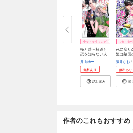
少女・女性マンガ
少女・女
極と蕾～極道と
死に戻り
恋を知らない人
姫は敵国
妻...
に...
井山ゆー
藤井なお
無料あり
無料あり
試し読み
試
作者のこれもおすすめ