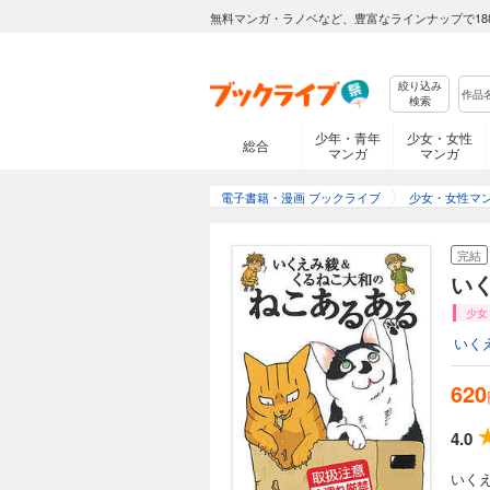
無料マンガ・ラノベなど、豊富なラインナップで18
絞り込み
検索
少年・青年
少女・女性
総合
マンガ
マンガ
電子書籍・漫画 ブックライブ
少女・女性マ
完結
い
少女
いく
620
4.0
いく