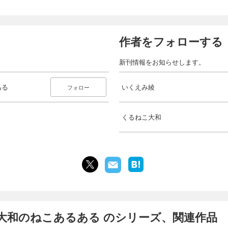
作者をフォローする
新刊情報をお知らせします。
ある
いくえみ綾
フォロー
くるねこ大和
大和のねこあるある のシリーズ、関連作品