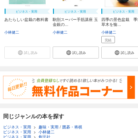
ビジネス・実用
ビジネス・実用
ビジネス・実用
あたらしい盆栽の教科書
駒別スーパー手筋講座 玉
四季の景色盆栽 季
金銀の...
草木を愉...
小林健二
小林健二
小林健二
完結
試し読み
試し読み
試し読み
同じジャンルの本を探す
ビジネス・実用
>
趣味・実用
/
囲碁・将棋
ビジネス・実用
>
小林健二
ビジネス・実用
>
創元社