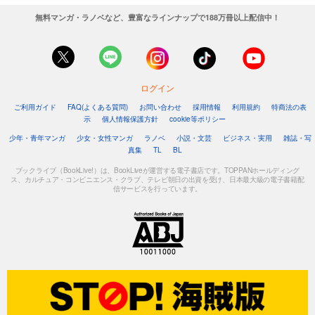
無料マンガ・ラノベなど、豊富なラインナップで188万冊以上配信中！
ログイン
ご利用ガイド
FAQ(よくある質問)
お問い合わせ
採用情報
利用規約
特商法の表
示
個人情報保護方針
cookie等ポリシー
少年・青年マンガ
少女・女性マンガ
ラノベ
小説・文芸
ビジネス・実用
雑誌・写
真集
TL
BL
ブックライブ（BookLive!）は、BookLiveが運営する電子書店です。TOPPANホールディング
ス、カルチュア・コンビニエンス・クラブ、テレビ朝日の出資を受け、日本最大級の電子書籍配
信サービスを行っています。