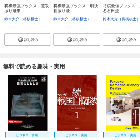
将棋最強ブックス 速攻
将棋最強ブックス 明快
将棋最強ブックス 
振り飛車...
相振り飛...
る石田流
鈴木大介（将棋棋士）
鈴木大介（将棋棋士）
鈴木大介（将棋棋士
試し読み
試し読み
試し読み
無料で読める趣味・実用
ビジネス・実用
ビジネス・実用
ビジネス・実用