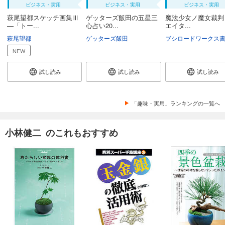
ビジネス・実用
ビジネス・実用
ビジネス・実用
萩尾望都スケッチ画集Ⅲ
ゲッターズ飯田の五星三
魔法少女ノ魔女裁判
―「トー...
心占い20...
エイタ...
萩尾望都
ゲッターズ飯田
NEW
試し読み
試し読み
試し読み
「趣味・実用」ランキングの一覧へ
小林健二 のこれもおすすめ