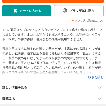
カートに入れる
ブラウザ試し読み
アプリ試し読みはこちら
※この商品はタブレットなど大きいディスプレイを備えた端末で読むこと
に適しています。また、文字だけを拡大することや、文字列のハイライ
ト、検索、辞書の参照、引用などの機能が使用できません。
飛車と玉は左右に離すのが戦いの基本だが、本書はその常識をくつがえ
す新しい戦術書。通常は玉を左側に移動させる居飛車で「右玉」に構え
る。相手の攻めをいなしてからの反転攻勢の醍醐味が痛快である。ま
た、普通は右玉となる相振り飛車で「左玉」にして戦う。こちらは相振
り飛車戦の隠し球として活用したい戦法だ。いずれの作戦も、相手が戸
惑うそのスキをついて攻めるのが醍醐味。ライバルを圧倒しよう。
...続きを読む
詳しい情報を見る
閲覧環境