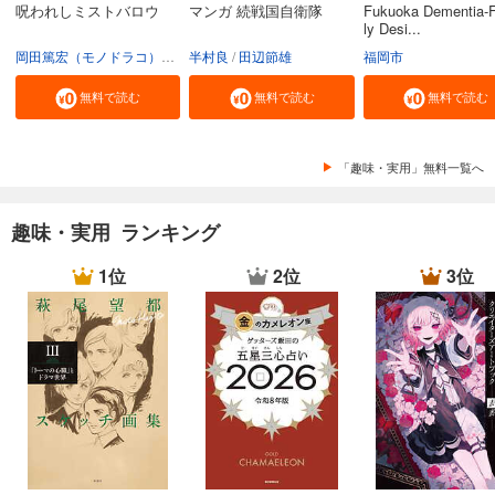
呪われしミストバロウ
マンガ 続戦国自衛隊
Fukuoka Dementia-F
ly Desi...
岡田篤宏（モノドラコ）
宮﨑樹
半村良
田辺節雄
福岡市
無料で読む
無料で読む
無料で読む
「趣味・実用」無料一覧へ
趣味・実用 ランキング
1位
2位
3位