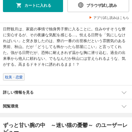
カートに入れる
ブラウザ試し読み
アプリ試し読みはこちら
日野観月は、家庭の事情で独身男子寮に入ることに。住みやすそうな寮
に安心するが、その夜嫌な気配を感じる…。怯える日野を「気にしなけ
ればいい」と突き放したのは、寮の一番の出世株だという雰囲気のある
男前、秋山。だが「どうしても怖かったら部屋にこい」と言ってくれ
た。強がる日野だが、恐怖に耐えきれず温かな胸に潜り込む。過去の出
来事から他人に頼れない、でもなんだか秋山には甘えられるような、気
がする。高まるドキドキに誘われるまま！？
耽美・恋愛
詳しい情報を見る
閲覧環境
ずっと甘い腕の中 ～迷い猫の憂鬱～ のユーザーレ
ビュー