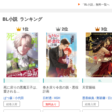
「BL小説」無料一覧へ
BL小説 ランキング
1位
2位
3位
BL
BL
BL
死に戻りの悪魔王子は、
巻き戻り令息の脱・悪役
天官賜福
愛される...
計画
ばつ森
小代田
日村透
ASH
墨香銅臭
鄭穎馨
日出的小
続巻入荷
無料あり
続巻入荷