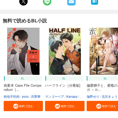
無料で読めるBL小説
BL
BL
BL
病案本 Case File Compe
ハーフライン［分冊版]
偏愛獅子と、蜜檻の
ndium［...
ガ ～カ...
肉包不吃肉
yoco
呉聖華
マンゴーベア
Kanapy
加藤智子
伽野せり
北沢きょう
無料で読む
無料で読む
無料で読む