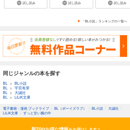
試し読み
試し読み
試し読み
「BL小説」ランキングの一覧へ
同じジャンルの本を探す
BL
>
BL小説
BL
>
宇宮有芽
BL
>
大誠社
BL
>
LiLiK文庫
電子書籍・漫画 ブックライブ
〉
BL（ボーイズラブ）
〉
BL小説
〉
大誠社
〉
LiLiK文庫
〉
ずっと甘い腕の中
新刊やお得な情報
をお届けします！