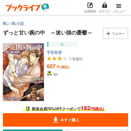
会員登録
ログイン
メニュー
BL
BL小説
ずっと甘い腕の中 ～迷い猫の憂鬱～
フォロー
BL
宇宮有芽
3.0
(1)
607
円 (税込)
3
pt
182
新規会員70%OFFクーポンで
円(税込)
今すぐ購入