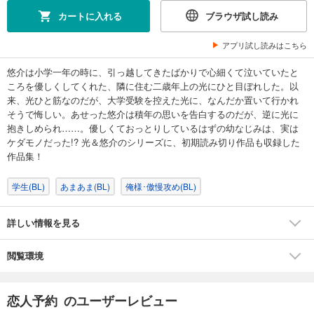
カートに入れる
ブラウザ試し読み
アプリ試し読みはこちら
悠介は小学一年の時に、引っ越してきたばかりで心細くて泣いていたと
ころを優しくしてくれた、隣に住む二歳年上の光にひと目ぼれした。以
来、光ひと筋なのだが、大学受験を控えた光に、なんだか置いて行かれ
そうで悔しい。あせった悠介は積年の思いを告白するのだが、逆に光に
抱きしめられ……。優しくておっとりしているはずの幼なじみは、実は
ケダモノだった!? 光＆悠介のシリーズに、初期読み切り作品も収録した
作品集！
学生(BL)
あまあま(BL)
俺様･傲慢攻め(BL)
詳しい情報を見る
閲覧環境
恋人予約 のユーザーレビュー