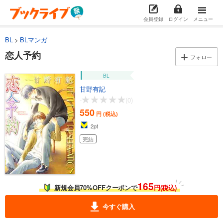
会員登録
ログイン
メニュー
BL
BLマンガ
恋人予約
フォロー
BL
甘野有記
-
(0)
550
円 (税込)
2
pt
完結
165
新規会員70%OFFクーポンで
円(税込)
今すぐ購入