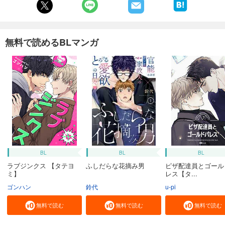
無料で読めるBLマンガ
BL
BL
BL
ラブジンクス 【タテヨ
ふしだらな花摘み男
ピザ配達員とゴール
ミ】
レス【タ...
ゴンハン
鈴代
u-pi
無料で読む
無料で読む
無料で読む