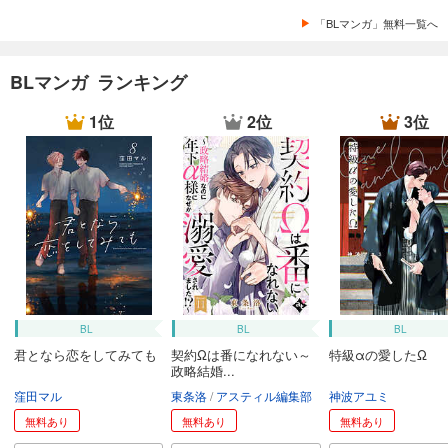
「BLマンガ」無料一覧へ
BLマンガ ランキング
1位
2位
3位
BL
BL
BL
君となら恋をしてみても
契約Ωは番になれない～
特級αの愛したΩ
政略結婚...
窪田マル
東条洛
アスティル編集部
神波アユミ
無料あり
無料あり
無料あり