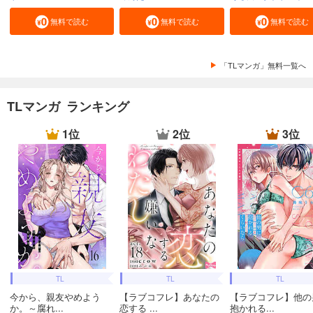
無料で読む
無料で読む
無料で読む
「TLマンガ」無料一覧へ
TLマンガ ランキング
1位
2位
3位
TL
TL
TL
今から、親友やめよう
【ラブコフレ】あなたの
【ラブコフレ】他の
か。～腐れ...
恋する ...
抱かれる...