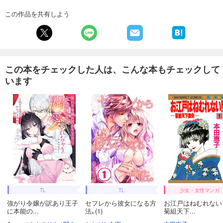
この作品を共有しよう
この本をチェックした人は、こんな本もチェックして
います
TL
TL
少女・女性マンガ
強がり令嬢が訳あり王子
セフレから彼女になる方
お江戸はねむれない
に本能の...
法｡(1)
菊組天下...