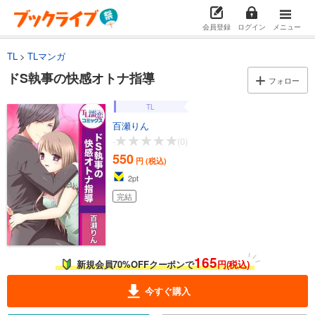
会員登録
ログイン
メニュー
TL
TLマンガ
ドS執事の快感オトナ指導
フォロー
TL
百瀬りん
-
(0)
550
円 (税込)
2
pt
完結
165
新規会員70%OFFクーポンで
円(税込)
今すぐ購入