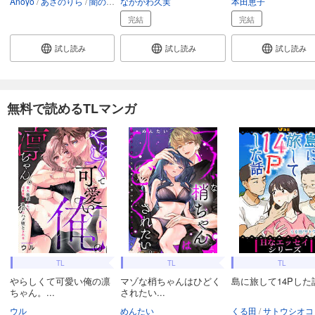
Anoyo
あさのりら
闇のいんこ
なかがわ久実
七菱ヒロ
林田花
とうばききょう
本田恵子
完結
完結
試し読み
試し読み
試し読み
無料で読めるTLマンガ
TL
TL
TL
やらしくて可愛い俺の凛
マゾな梢ちゃんはひどく
島に旅して14Pした
ちゃん。...
されたい...
ウル
めんたい
くる田
サトウシオコ