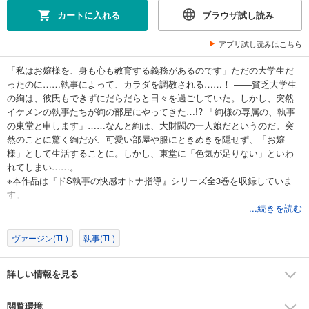
カートに入れる
ブラウザ試し読み
アプリ試し読みはこちら
「私はお嬢様を、身も心も教育する義務があるのです」ただの大学生だ
ったのに……執事によって、カラダを調教される……！ ――貧乏大学生
の絢は、彼氏もできずにだらだらと日々を過ごしていた。しかし、突然
イケメンの執事たちが絢の部屋にやってきた…!? 「絢様の専属の、執事
の東堂と申します」……なんと絢は、大財閥の一人娘だというのだ。突
然のことに驚く絢だが、可愛い部屋や服にときめきを隠せず、「お嬢
様」として生活することに。しかし、東堂に「色気が足りない」といわ
れてしまい……。
※本作品は『ドS執事の快感オトナ指導』シリーズ全3巻を収録していま
す。
※本商品は1冊に全巻を収録した合本形式での配信となります。あらかじ
...続きを読む
めご了承ください。
ヴァージン(TL)
執事(TL)
詳しい情報を見る
閲覧環境