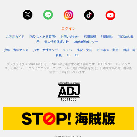
ログイン
ご利用ガイド
FAQ(よくある質問)
お問い合わせ
採用情報
利用規約
特商法の表
示
個人情報保護方針
cookie等ポリシー
少年・青年マンガ
少女・女性マンガ
ラノベ
小説・文芸
ビジネス・実用
雑誌・写
真集
TL
BL
ブックライブ（BookLive!）は、BookLiveが運営する電子書店です。TOPPANホールディング
ス、カルチュア・コンビニエンス・クラブ、テレビ朝日の出資を受け、日本最大級の電子書籍配
信サービスを行っています。
© BookLive Co., Ltd.