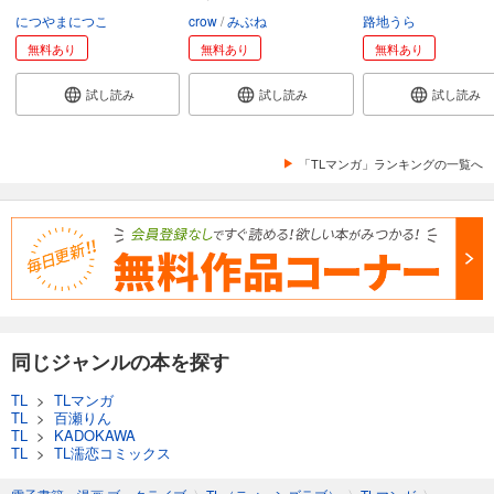
につやまにつこ
crow
みぶね
路地うら
無料あり
無料あり
無料あり
試し読み
試し読み
試し読み
「TLマンガ」ランキングの一覧へ
同じジャンルの本を探す
TL
>
TLマンガ
TL
>
百瀬りん
TL
>
KADOKAWA
TL
>
TL濡恋コミックス