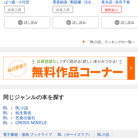
ばつ森
小代田
墨香銅臭
鄭穎馨
日出的小太陽
夜光花
奈良千春
続巻入荷
続巻入荷
無料あり
試し読み
試し読み
試し読み
「BL小説」ランキングの一覧へ
同じジャンルの本を探す
BL
>
BL小説
BL
>
桂生青依
BL
>
笠倉出版社
BL
>
CROSS NOVELS
電子書籍・漫画 ブックライブ
〉
BL（ボーイズラブ）
〉
BL小説
〉