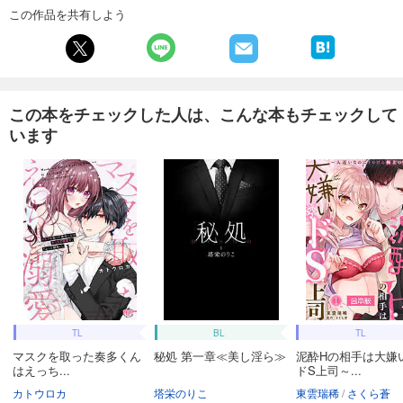
この作品を共有しよう
この本をチェックした人は、こんな本もチェックして
います
TL
BL
TL
マスクを取った奏多くん
秘処 第一章≪美し淫ら≫
泥酔Hの相手は大嫌
はえっち...
ドS上司～...
カトウロカ
塔栄のりこ
東雲瑞稀
さくら蒼