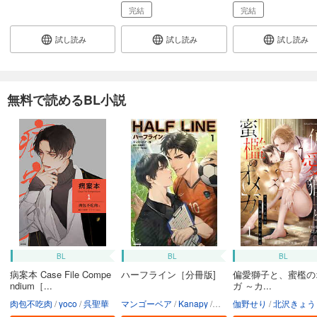
完結
完結
試し読み
試し読み
試し読み
無料で読めるBL小説
BL
BL
BL
病案本 Case File Compe
ハーフライン［分冊版]
偏愛獅子と、蜜檻の
ndium［...
ガ ～カ...
肉包不吃肉
yoco
呉聖華
マンゴーベア
Kanapy
加藤智子
伽野せり
北沢きょう