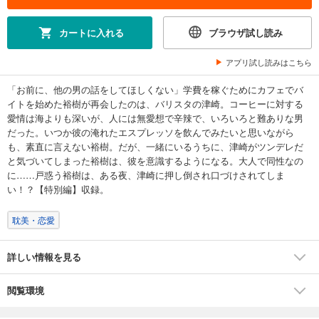
カートに入れる
ブラウザ試し読み
アプリ試し読みはこちら
「お前に、他の男の話をしてほしくない」学費を稼ぐためにカフェでバ
イトを始めた裕樹が再会したのは、バリスタの津崎。コーヒーに対する
愛情は海よりも深いが、人には無愛想で辛辣で、いろいろと難ありな男
だった。いつか彼の淹れたエスプレッソを飲んでみたいと思いながら
も、素直に言えない裕樹。だが、一緒にいるうちに、津崎がツンデレだ
と気づいてしまった裕樹は、彼を意識するようになる。大人で同性なの
に……戸惑う裕樹は、ある夜、津崎に押し倒され口づけされてしま
い！？【特別編】収録。
耽美・恋愛
詳しい情報を見る
閲覧環境