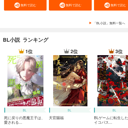
無料で読む
無料で読む
無料で読む
「BL小説」無料一覧へ
BL小説 ランキング
1位
2位
3位
BL
BL
BL
死に戻りの悪魔王子は、
天官賜福
BLゲームに転生し
愛される...
イコパス...