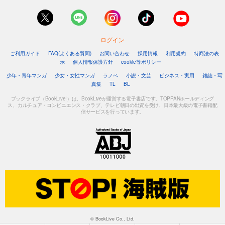
ログイン
ご利用ガイド
FAQ(よくある質問)
お問い合わせ
採用情報
利用規約
特商法の表
示
個人情報保護方針
cookie等ポリシー
少年・青年マンガ
少女・女性マンガ
ラノベ
小説・文芸
ビジネス・実用
雑誌・写
真集
TL
BL
ブックライブ（BookLive!）は、BookLiveが運営する電子書店です。TOPPANホールディング
ス、カルチュア・コンビニエンス・クラブ、テレビ朝日の出資を受け、日本最大級の電子書籍配
信サービスを行っています。
© BookLive Co., Ltd.