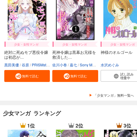
少女・女性マンガ
少女・女性マンガ
少女・女性マンガ
絶対に死ぬモブ悪役令嬢
死神令嬢は黒幕お兄様を
神様のオルゴール
は初恋が...
救済した...
黒田美優
谷原
PRISMstudio
佐川小巻
Sony Music Entertainment（Japan） Inc.
嘉七
Sony Music Entertainment（Japan） Inc./PRISMstudio
水沢めぐみ
試し読み
無料で読む
無料で読む
増量中
「少女マンガ」無料一覧へ
少女マンガ ランキング
1位
2位
3位