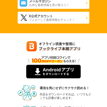
メールマガジン
お得な最新情報を受け取ろう！
X公式アカウント
フォローして最新情報をチェック！
通信を気にせずにサクサク読める！
作品をダウンロードすれば、いつでもど
こでも読書が楽しめます。