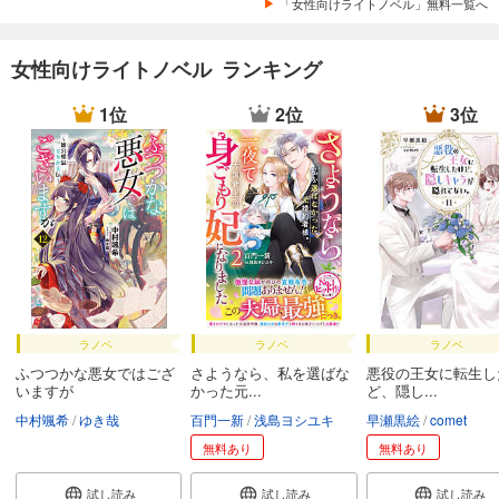
「女性向けライトノベル」無料一覧へ
女性向けライトノベル ランキング
1位
2位
3位
ラノベ
ラノベ
ラノベ
ふつつかな悪女ではござ
さようなら、私を選ばな
悪役の王女に転生し
いますが
かった元...
ど、隠し...
中村颯希
ゆき哉
百門一新
浅島ヨシユキ
早瀬黒絵
comet
無料あり
無料あり
試し読み
試し読み
試し読み