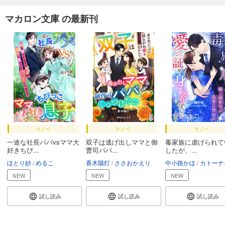
マカロン文庫 の最新刊
ラノベ
ラノベ
ラノベ
一途な社長パパvsママ大
双子は逃げ出しママと御
毒家族に虐げられて
好きちび...
曹司パパ...
したが、...
ほとり紗
めるこ
香木陽灯
ささおかえり
中小路かほ
カトーナ
NEW
NEW
NEW
試し読み
試し読み
試し読み