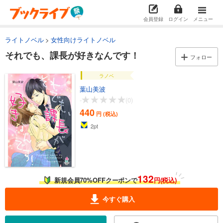
会員登録
ログイン
メニュー
ライトノベル
女性向けライトノベル
それでも、課長が好きなんです！
フォロー
ラノベ
葉山美波
-
(0)
440
円 (税込)
2
pt
132
新規会員70%OFFクーポンで
円(税込)
今すぐ購入