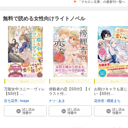
「マカロン文庫」の最新刊一覧へ
無料で読める女性向けライトノベル
ラノベ
ラノベ
ラノベ
万能女中コニー・ヴィレ
傍観者の恋【SS付】【イ
お助けキャラも楽じ
【SS付】...
ラスト付...
い【SS付...
百七花亭
krage
ナツ
あき
花待里
櫻庭まち
試し読み
試し読み
試し読み
増量中
増量中
増量中