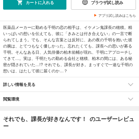
カートに入れる
ブラウザ試し読み
アプリ試し読みはこちら
医薬品メーカーに勤める千明の恋の相手は、イケメン鬼課長の穂積。精
いっぱいの想いを伝えても、彼に「きみとは付き合えない」の一言で断
られてしまう。でも、そんな言葉とは反対に、あの夜の千明を抱いた彼
の腕は、とてつもなく優しかった。忘れたくても、課長への思いが募る
千明。そんなある日、人気俳優の柏木佑輔が現れ、千明にアプローチし
てきて…。実は、千明たちの勤める会社と穂積、柏木の間には、ある秘
密が隠されていた…!? それでも、課長が好き。まっすぐで一途な千明の
想いは、はたして彼に届くのか…？
詳しい情報を見る
閲覧環境
それでも、課長が好きなんです！ のユーザーレビュ
ー