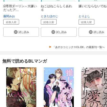
Ω専用ダーリン～大嫌い
ねこはねこらしくあれ
嫌いにならないでね
だったア...
６
藤間みお
ときたほのじ
とりよし
続巻入荷
続巻入荷
続巻入荷
試し読み
試し読み
試し読み
「あすかコミックスCL-DX」の最新刊一覧へ
無料で読めるBLマンガ