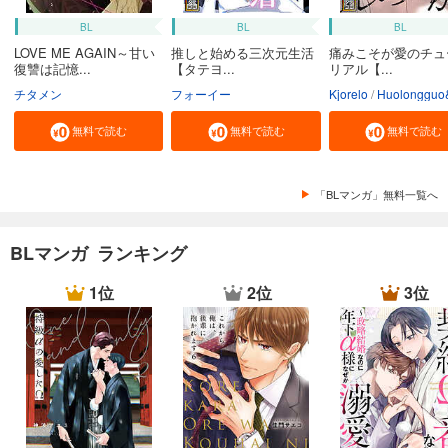
BL
BL
BL
LOVE ME AGAIN～甘い
推しと始める三次元生活
痛みこそが愛のチュ
復讐は記憶...
【タテヨ...
リアル【...
チタメン
フォーイー
Kjorelo
Huolongguo&Maomao
無料で読む
無料で読む
無料で読む
「BLマンガ」無料一覧へ
BLマンガ ランキング
1位
2位
3位