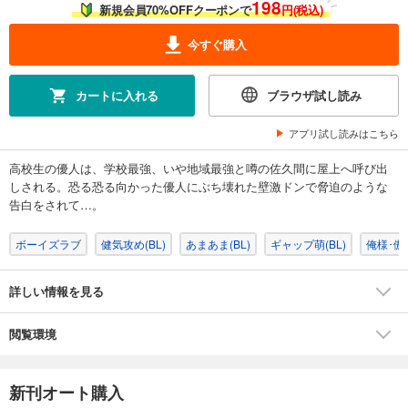
198
新規会員70%OFFクーポンで
円(税込)
今すぐ購入
カートに入れる
ブラウザ試し読み
アプリ試し読みはこちら
高校生の優人は、学校最強、いや地域最強と噂の佐久間に屋上へ呼び出
しされる。恐る恐る向かった優人にぶち壊れた壁激ドンで脅迫のような
告白をされて…。
ボーイズラブ
健気攻め(BL)
あまあま(BL)
ギャップ萌(BL)
俺様･傲慢
詳しい情報を見る
閲覧環境
新刊オート購入