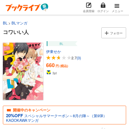
会員登録
ログイン
メニュー
BL
BLマンガ
コワいい人
フォロー
BL
伊東せか
2.7
(3)
660
円 (税込)
3
pt
開催中のキャンペーン
20%OFF
スペシャルサマークーポン～8月の陣～（第9弾）
KADOKAWAマンガ