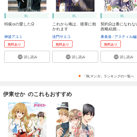
BL
BL
BL
特級αの愛したΩ
これから俺は、後輩に抱
契約Ωは番になれな
かれます
政略結婚...
神波アユミ
佳門サエコ
東条洛
アスティル編
無料あり
無料あり
無料あり
試し読み
試し読み
試し読み
「BLマンガ」ランキングの一覧へ
伊東せか のこれもおすすめ