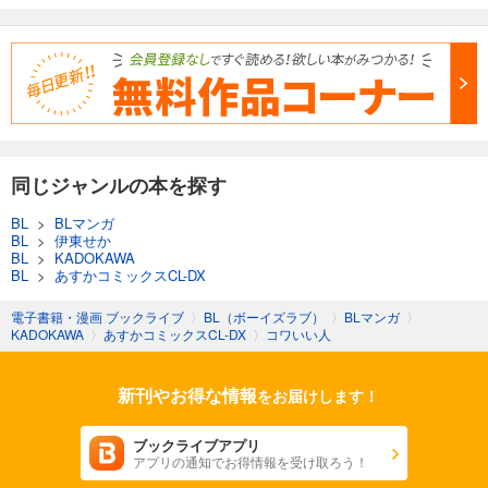
同じジャンルの本を探す
BL
>
BLマンガ
BL
>
伊東せか
BL
>
KADOKAWA
BL
>
あすかコミックスCL-DX
電子書籍・漫画 ブックライブ
〉
BL（ボーイズラブ）
〉
BLマンガ
〉
KADOKAWA
〉
あすかコミックスCL-DX
〉
コワいい人
新刊やお得な情報
をお届けします！
ブックライブアプリ
アプリの通知でお得情報を受け取ろう！