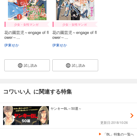
少女・女性マンガ
少女・女性マンガ
花の園芸児～engage of fl
花の園芸児～engage of fl
ower～...
ower～...
伊東せか
伊東せか
試し読み
試し読み
コワいい人 に関連する特集
ヤンキーBL～50選～
更新日:2018/10/26
「BL」特集の一覧へ