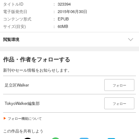
容・休み・営業時間が変更になる場合があります。クーポン・応募券は
タイトルID
323394
収録しておりません。一部記事・写真・別冊や中綴じなどの特典付録は
電子版発売日
2015年06月30日
掲載していない場合があります。
コンテンツ形式
EPUB
サイズ(目安)
60MB
閲覧環境
作品・作者をフォローする
新刊やセール情報をお知らせします。
足立区Walker
フォロー
TokyoWalker編集部
フォロー
フォロー機能について
この作品を共有しよう