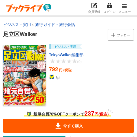
会員登録
ログイン
メニュー
ビジネス・実用
旅行ガイド・旅行会話
足立区Walker
フォロー
ビジネス・実用
TokyoWalker編集部
-
(0)
792
円 (税込)
3
pt
237
新規会員70%OFFクーポンで
円(税込)
今すぐ購入