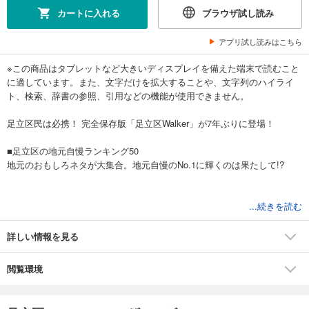
カートに入れる
ブラウザ試し読み
アプリ試し読みはこちら
※この商品はタブレットなど大きいディスプレイを備えた端末で読むこと
に適しています。また、文字だけを拡大することや、文字列のハイライ
ト、検索、辞書の参照、引用などの機能が使用できません。
足立区民は必携！ 完全保存版「足立区Walker」が7年ぶりに登場！
■足立区の地元自慢ランキング50
地元のおもしろネタが大集合。地元自慢のNo.1に輝くのは果たして!?
■各駅ぶらり散策
...続きを読む
足立区は北千住だけじゃない。個性豊かな7つのタウンのいい店、おもし
ろ施設を巡る。
詳しい情報を見る
竹ノ塚／ラーメン天国、綾瀬／老舗・人気店の美食巡り、大師前／ディ
ープショップ探訪
閲覧環境
西新井／ほっこりカフェ、梅島／スポーツでリフレッシュ、五反野／の
んべえガイド、六町／絶品スイーツ