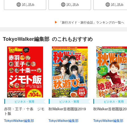
試し読み
試し読み
試し読み
「旅行ガイド・旅行会話」ランキングの一覧へ
TokyoWalker編集部 のこれもおすすめ
ビジネス・実用
ビジネス・実用
ビジネス・実用
赤羽・王子・十条 ジモ
秋Walker首都圏版2019
秋Walker首都圏版20
ト飯
TokyoWalker編集部
TokyoWalker編集部
TokyoWalker編集部