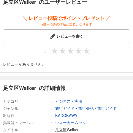
足立区Walker のユーザーレビュー
■北千住 大衆酒場の真髄
北千住が誇る安うま酒場の数々を紹介。
＼ レビュー投稿でポイントプレゼント ／
■下町の隠れ家で過ごすひと時
※購入済みの作品が対象となります
近年おしゃれなバル、カフェ、ビストロが増えている足立区。大人が楽
しめる、隠れ家風の店をピックアップ。
レビューを書く
■行きつけにしたい料理店
フレンチ、イタリアン、和食、中華、ラーメンなど地元民が通う本当に
-
いい店が多数登場！
レビューがありません。
■大人の社会科見学
地元企業に潜入。東京メトロ綾瀬車両基地など。
■親子のための遊び場・学び場便利帳
足立区Walker の詳細情報
大人気スポット・ギャラクシティをはじめ、おけいこ、公園など親子で
楽しめるスポットを紹介。
カテゴリ
ビジネス・実用
ジャンル
旅行ガイド・旅行会話
/
旅行ガイド
表紙は、足立区出身・森川ジョージ先生の「はじめの一歩」。
出版社
KADOKAWA
(C) 森川ジョージ/講談社
掲載誌・レーベル
ウォーカームック
※ページ表記・掲載情報は紙版発行時のものであり、施設の都合により内
タイトル
足立区Walker