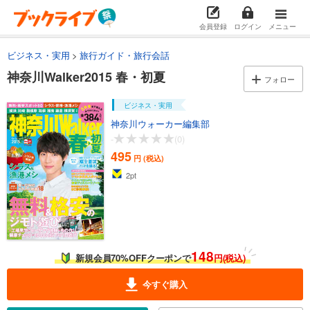
会員登録
ログイン
メニュー
ビジネス・実用
旅行ガイド・旅行会話
神奈川Walker2015 春・初夏
フォロー
ビジネス・実用
神奈川ウォーカー編集部
-
(0)
495
円 (税込)
2
pt
148
新規会員70%OFFクーポンで
円(税込)
今すぐ購入