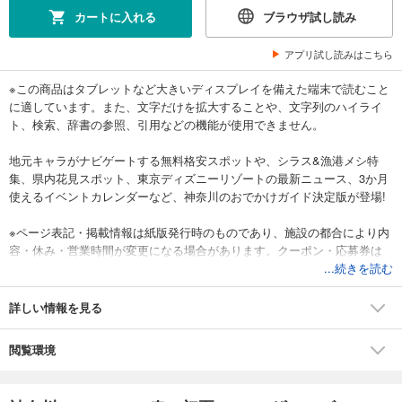
カートに入れる
ブラウザ試し読み
アプリ試し読みはこちら
※この商品はタブレットなど大きいディスプレイを備えた端末で読むこと
に適しています。また、文字だけを拡大することや、文字列のハイライ
ト、検索、辞書の参照、引用などの機能が使用できません。
地元キャラがナビゲートする無料格安スポットや、シラス&漁港メシ特
集、県内花見スポット、東京ディズニーリゾートの最新ニュース、3か月
使えるイベントカレンダーなど、神奈川のおでかけガイド決定版が登場!
※ページ表記・掲載情報は紙版発行時のものであり、施設の都合により内
容・休み・営業時間が変更になる場合があります。クーポン・応募券は
電子版に収録しておりません。一部記事・写真・別冊や中綴じなどの特
...続きを読む
典付録は電子版に掲載しない場合があります。
詳しい情報を見る
閲覧環境